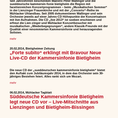
Seit Jahrzehnten beschenken Maestro Peter Wallinger und die
sueddeutsche kammersin-fonie bietigheim die Region mit
facettenreichen Konzertprogrammen – beim „Musikalischen Sommer“
in der Lienzinger Frauenkirche und mit der „Concerto“-Reihe im
Mühlacker Uhlandbau. Seit 2005 dokumentieren Wallinger und sein
Orchester jeweils auf einer Jahres-CD Höhepunkte der Konzertsaison
mit live-Aufnahmen. Die CD „live 2013“ ist soeben erschienen und
erfreut die Lien-zinger und Mühlacker Konzertbesucher mit
musikalischen „Wiederbegegnungen“, andere Klassik-Freunde mit der
Qualität einer renommierten Kammersinfonie und herausragenden
Solisten.
mehr
20.02.2014, Bietigheimer Zeitung
„Forte subito“ erklingt mit Bravour Neue
Live-CD der Kammersinfonie Bietigheim
Die neue CD der „sueddeutschen kammersinfonie bietigheim“ bietet
den Auftakt zum Jubiläumsjahr 2014, in dem das Orchester sein 30-
jähriges Bestehen feiert. Alles rankt sich um Mozart.
mehr
06.02.2014, Mühlacker Tagblatt
Süddeutsche Kammersinfonie Bietigheim
legt neue CD vor – Live-Mitschnitte aus
Lienzingen und Bietigheim-Bissingen