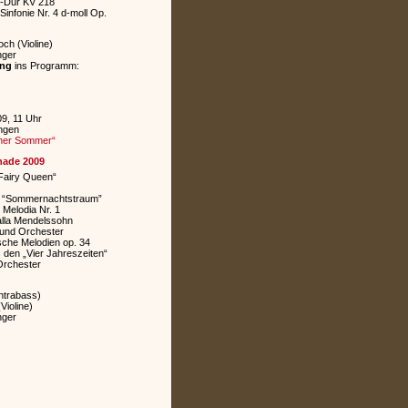
 D-Dur KV 218
Sinfonie Nr. 4 d-moll Op.
ch (Violine)
nger
ung
ins Programm:
09, 11 Uhr
ingen
cher Sommer“
nade 2009
Fairy Queen“
 “Sommernachtstraum”
i
Melodia Nr. 1
 alla Mendelssohn
 und Orchester
sche Melodien op. 34
 den „Vier Jahreszeiten“
 Orchester
ntrabass)
Violine)
nger