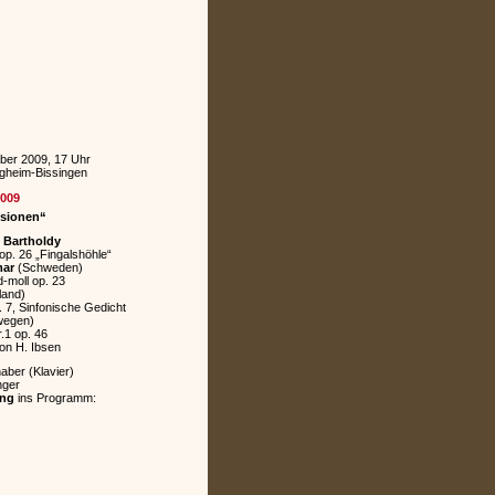
ber 2009, 17 Uhr
igheim-Bissingen
2009
ssionen“
 Bartholdy
op. 26 „Fingalshöhle“
mar
(Schweden)
d-moll op. 23
land)
r. 7, Sinfonische Gedicht
wegen)
.1 op. 46
on H. Ibsen
aber (Klavier)
nger
ung
ins Programm: