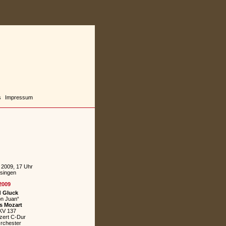
s
Impressum
 2009, 17 Uhr
ssingen
2009
d Gluck
on Juan“
s Mozart
 KV 137
ert C-Dur
Orchester