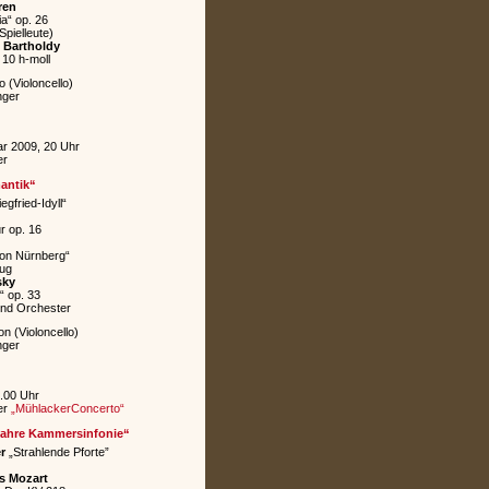
ren
a“ op. 26
Spielleute)
 Bartholdy
 10 h-moll
o (Violoncello)
nger
ar 2009, 20 Uhr
er
antik“
egfried-Idyll“
r op. 16
von Nürnberg“
zug
sky
“ op. 33
 und Orchester
n (Violoncello)
nger
0.00 Uhr
er
„MühlackerConcerto“
Jahre Kammersinfonie“
r
„Strahlende Pforte”
s Mozart