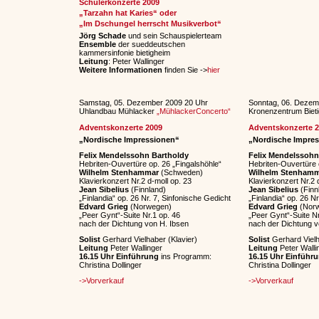
Schülerkonzerte 2009
„Tarzahn hat Karies“ oder
„Im Dschungel herrscht Musikverbot“
Jörg Schade
und sein Schauspielerteam
Ensemble
der sueddeutschen
kammersinfonie bietigheim
Leitung
: Peter Wallinger
Weitere Informationen
finden Sie ->
hier
Samstag, 05. Dezember 2009 20 Uhr
Sonntag, 06. Dezem
Uhlandbau Mühlacker
„MühlackerConcerto“
Kronenzentrum Biet
Adventskonzerte 2009
Adventskonzerte 
„Nordische Impressionen“
„Nordische Impre
Felix Mendelssohn Bartholdy
Felix Mendelssohn
Hebriten-Ouvertüre op. 26 „Fingalshöhle“
Hebriten-Ouvertüre 
Wilhelm Stenhammar
(Schweden)
Wilhelm Stenham
Klavierkonzert Nr.2 d-moll op. 23
Klavierkonzert Nr.2 
Jean Sibelius
(Finnland)
Jean Sibelius
(Finn
„Finlandia“ op. 26 Nr. 7, Sinfonische Gedicht
„Finlandia“ op. 26 N
Edvard Grieg
(Norwegen)
Edvard Grieg
(Nor
„Peer Gynt“-Suite Nr.1 op. 46
„Peer Gynt“-Suite Nr
nach der Dichtung von H. Ibsen
nach der Dichtung v
Solist
Gerhard Vielhaber (Klavier)
Solist
Gerhard Vielh
Leitung
Peter Wallinger
Leitung
Peter Walli
16.15 Uhr Einführung
ins Programm:
16.15 Uhr Einführ
Christina Dollinger
Christina Dollinger
->Vorverkauf
->Vorverkauf