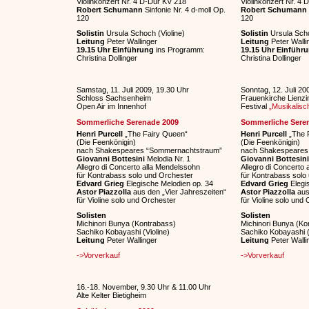
Violinkonzert Nr. 4 D-Dur KV 218
Violinkonzert Nr. 4
Robert Schumann
Sinfonie Nr. 4 d-moll Op.
Robert Schumann
120
120
Solistin
Ursula Schoch (Violine)
Solistin
Ursula Scho
Leitung
Peter Wallinger
Leitung
Peter Walli
19.15 Uhr Einführung
ins Programm:
19.15 Uhr Einführ
Christina Dollinger
Christina Dollinger
Samstag, 11. Juli 2009, 19.30 Uhr
Sonntag, 12. Juli 20
Schloss Sachsenheim
Frauenkirche Lienz
Open Air im Innenhof
Festival
„Musikalis
Sommerliche Serenade 2009
Sommerliche Sere
Henri Purcell
„The Fairy Queen“
Henri Purcell
„The 
(Die Feenkönigin)
(Die Feenkönigin)
nach Shakespeares “Sommernachtstraum”
nach Shakespeares
Giovanni Bottesini
Melodia Nr. 1
Giovanni Bottesin
Allegro di Concerto alla Mendelssohn
Allegro di Concerto
für Kontrabass solo und Orchester
für Kontrabass solo
Edvard Grieg
Elegische Melodien op. 34
Edvard Grieg
Elegi
Astor Piazzolla
aus den „Vier Jahreszeiten“
Astor Piazzolla
aus
für Violine solo und Orchester
für Violine solo und
Solisten
Solisten
Michinori Bunya (Kontrabass)
Michinori Bunya (Ko
Sachiko Kobayashi (Violine)
Sachiko Kobayashi (
Leitung
Peter Wallinger
Leitung
Peter Walli
->Vorverkauf
->Vorverkauf
16.-18. November, 9.30 Uhr & 11.00 Uhr
Alte Kelter Bietigheim