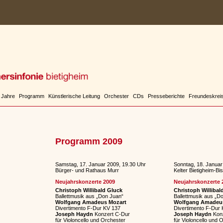
 Jahre
Programm
Künstlerische Leitung
Orchester
CDs
Presseberichte
Freundeskrei
Programm 2009
Samstag, 17. Januar 2009, 19.30 Uhr
Sonntag, 18. Januar
Bürger- und Rathaus Murr
Kelter Bietigheim-Bi
Neujahrskonzerte 2009
Neujahrskonzerte 
Christoph Willibald Gluck
Christoph Willibal
Ballettmusik aus „Don Juan“
Ballettmusik aus „D
Wolfgang Amadeus Mozart
Wolfgang Amadeu
Divertimento F-Dur KV 137
Divertimento F-Dur
Joseph Haydn
Konzert C-Dur
Joseph Haydn
Konz
für Violoncello und Orchester
für Violoncello und 