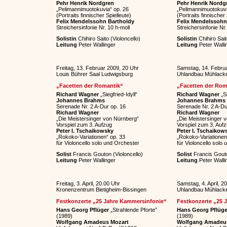
Pehr Henrik Nordgren
Pehr Henrik Nordg
„Pelimannimuotokuvia“ op. 26
„Pelimannimuotokuvi
(Portraits finnischer Spielleute)
(Portraits finnischer 
Felix Mendelssohn Bartholdy
Felix Mendelssohn
Streichersinfonie Nr. 10 h-moll
Streichersinfonie Nr.
Solistin
Chihiro Saito (Violoncello)
Solistin
Chihiro Sait
Leitung
Peter Wallinger
Leitung
Peter Walli
Freitag, 13. Februar 2009, 20 Uhr
Samstag, 14. Febru
Louis Bührer Saal Ludwigsburg
Uhlandbau Mühlack
„Facetten der Romantik“
„Facetten der Rom
Richard Wagner
„Siegfried-Idyll“
Richard Wagner
„Si
Johannes Brahms
Johannes Brahms
Serenade Nr. 2 A-Dur op. 16
Serenade Nr. 2 A-Du
Richard Wagner
Richard Wagner
„Die Meistersinger von Nürnberg“
„Die Meistersinger 
Vorspiel zum 3. Aufzug
Vorspiel zum 3. Auf
Peter I. Tschaikowsky
Peter I. Tschaikow
„Rokoko-Variationen“ op. 33
„Rokoko-Variationen
für Violoncello solo und Orchester
für Violoncello solo
Solist
Francis Gouton (Violoncello)
Solist
Francis Gouto
Leitung
Peter Wallinger
Leitung
Peter Walli
Freitag, 3. April, 20.00 Uhr
Samstag, 4. April, 2
Kronenzentrum Bietigheim-Bissingen
Uhlandbau Mühlack
Festkonzerte „25 Jahre Kammersinfonie“
Festkonzerte „25 
Hans Georg Pflüger
„Strahlende Pforte”
Hans Georg Pflüge
(1989)
(1989)
Wolfgang Amadeus Mozart
Wolfgang Amadeu