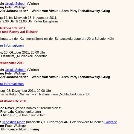
tin
Ursula Schoch
(Violine)
ung
Peter Wallinger
vier Jahreszeiten“ – Werke von Vivaldi, Arvo Pärt, Tschaikowsky, Grieg
g 14. bis Mittwoch 16. November 2011,
ls 9.30 Uhr & 11.00 Uhr Kelter Bietigheim
lerkonzerte 2011
ix und Fanny auf Reisen“
chquartett der Kammersinfonie mit der Schauspielgruppe um Jörg Schade, Köln
re Informationen
ag, 28. Oktober 2011, 20:00 Uhr
r Ötisheim, „MühlackerConcerto“
stkonzerte 2011
tin
Ursula Schoch
(Violine)
ung
Peter Wallinger
vier Jahreszeiten“ – Werke von Vivaldi, Arvo Pärt, Tschaikowsky, Grieg
re Informationen
tag, 03. Dezember 2011, 20:00 Uhr
rische Kelter Ötisheim – im Rahmen von „MühlackerConcerto“
ntskonzerte 2011
ice Ravel
„Valses nobles et sentimentales”
 Françaix
Klarinettenkonzert
us Milhaud
„Le boeuf sur le toit”
t
Sebastian Manz
(Klarinette), 1. Preisträger ARD Wettbewerb München
Biografie
ung
Peter Wallinger
5 Uhr Konzert-Einführung