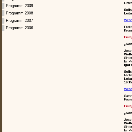
Unter
Programm 2009
Solis
Programm 2008
Leit
Weite
Programm 2007
Freit
Programm 2006
Krone
Früh
„Kon
Jose
Wolf
Sinfo
für V
Igor
Soli
Micha
Leit
19.1
Weite
Samst
Paulu
Früh
„Kon
Jose
Wolf
Sinfo
für V