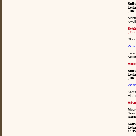
Solis
Leit
„Die 
Monta
jewei
Schü
„Fel
Strei
Weite
Freit
Kelte
Herb
Solis
Leit
„Die 
Weite
Sams
Histo
Adve
Maur
Jean
Dari
Solis
Leit
19.1