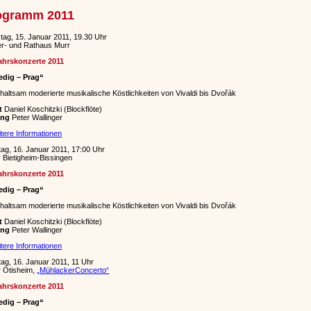
ogramm 2011
ag, 15. Januar 2011, 19.30 Uhr
r- und Rathaus Murr
ahrskonzerte 2011
edig – Prag“
haltsam moderierte musikalische Köstlichkeiten von Vivaldi bis Dvořák
t
Daniel Koschitzki (Blockflöte)
ung
Peter Wallinger
tere Informationen
ag, 16. Januar 2011, 17:00 Uhr
r Bietigheim-Bissingen
ahrskonzerte 2011
edig – Prag“
haltsam moderierte musikalische Köstlichkeiten von Vivaldi bis Dvořák
t
Daniel Koschitzki (Blockflöte)
ung
Peter Wallinger
tere Informationen
ag, 16. Januar 2011, 11 Uhr
r Ötisheim,
„MühlackerConcerto“
ahrskonzerte 2011
edig – Prag“