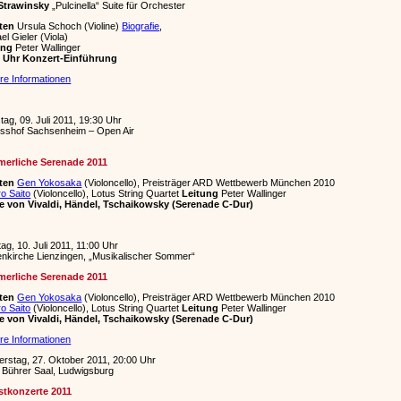
 Strawinsky
„Pulcinella“ Suite für Orchester
sten
Ursula Schoch (Violine)
Biografie
,
el Gieler (Viola)
ung
Peter Wallinger
5 Uhr Konzert-Einführung
re Informationen
ag, 09. Juli 2011, 19:30 Uhr
osshof Sachsenheim – Open Air
erliche Serenade 2011
sten
Gen Yokosaka
(Violoncello), Preisträger ARD Wettbewerb München 2010
ro Saito
(Violoncello), Lotus String Quartet
Leitung
Peter Wallinger
e von Vivaldi, Händel, Tschaikowsky (Serenade C-Dur)
ag, 10. Juli 2011, 11:00 Uhr
nkirche Lienzingen, „Musikalischer Sommer“
erliche Serenade 2011
sten
Gen Yokosaka
(Violoncello), Preisträger ARD Wettbewerb München 2010
ro Saito
(Violoncello), Lotus String Quartet
Leitung
Peter Wallinger
e von Vivaldi, Händel, Tschaikowsky (Serenade C-Dur)
re Informationen
rstag, 27. Oktober 2011, 20:00 Uhr
 Bührer Saal, Ludwigsburg
stkonzerte 2011