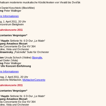
haltsam moderierte musikalische Köstlichkeiten von Vivaldi bis Dvořák
t
Daniel Koschitzki (Blockflöte)
ung
Peter Wallinger
re Informationen
ag, 1. April 2011, 20 Uhr
nzentrum Bietigheim
jahrskonzerte 2011
zertantes Vergnügen“
f Haydn
Sinfonie Nr. 6 D-Dur „Le Matin“
gang Amadeus Mozart
nia Concertante Es-Dur KV 364
ioline, Viola und Orchester
 Strawinsky
„Pulcinella“ Suite für Orchester
sten
Ursula Schoch (Violine)
Biografie
,
el Gieler (Viola)
ung
Peter Wallinger
5 Uhr Konzert-Einführung
re Informationen
ag, 2. April 2011, 20 Uhr
skirche Mühlacker,
MühlackerConcerto
jahrskonzerte 2011
zertantes Vergnügen“
f Haydn
Sinfonie Nr. 6 D-Dur „Le Matin“
gang Amadeus Mozart
nia Concertante Es-Dur KV 364
ioline, Viola und Orchester