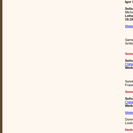
Igor
Soli
Micha
Leit
19.1
Weite
Samst
Schl
Somm
Soli
Chihi
Werk
Sonnt
Fraue
Somm
Soli
Chihi
Werk
Weite
Donne
Louis
Herb