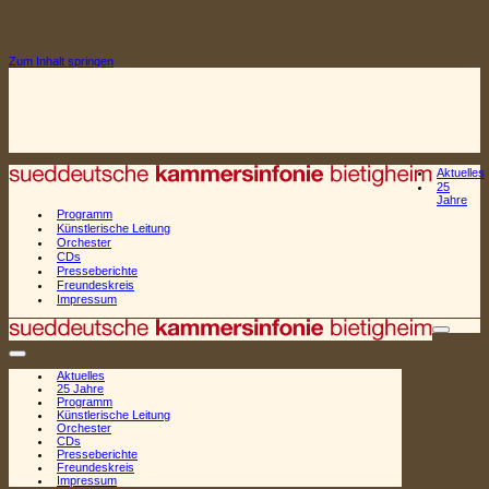
Zum Inhalt springen
Aktuelles
25
Jahre
Programm
Künstlerische Leitung
Orchester
CDs
Presseberichte
Freundeskreis
Impressum
Naviga
Navigationsmenü
Aktuelles
25 Jahre
Programm
Künstlerische Leitung
Orchester
CDs
Presseberichte
Freundeskreis
Impressum