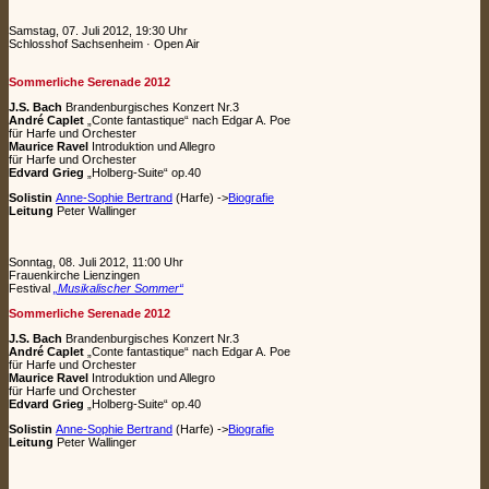
Samstag, 07. Juli 2012, 19:30 Uhr
Schlosshof Sachsenheim · Open Air
Sommerliche Serenade 2012
J.S. Bach
Brandenburgisches Konzert Nr.3
André Caplet
„Conte fantastique“ nach Edgar A. Poe
für Harfe und Orchester
Maurice Ravel
Introduktion und Allegro
für Harfe und Orchester
Edvard Grieg
„Holberg-Suite“ op.40
Solistin
Anne-Sophie Bertrand
(Harfe) ->
Biografie
Leitung
Peter Wallinger
Sonntag, 08. Juli 2012, 11:00 Uhr
Frauenkirche Lienzingen
Festival
„Musikalischer Sommer“
Sommerliche Serenade 2012
J.S. Bach
Brandenburgisches Konzert Nr.3
André Caplet
„Conte fantastique“ nach Edgar A. Poe
für Harfe und Orchester
Maurice Ravel
Introduktion und Allegro
für Harfe und Orchester
Edvard Grieg
„Holberg-Suite“ op.40
Solistin
Anne-Sophie Bertrand
(Harfe) ->
Biografie
Leitung
Peter Wallinger