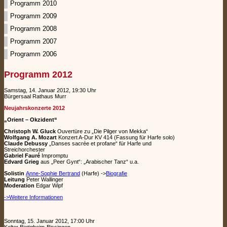
Programm 2010
Programm 2009
Programm 2008
Programm 2007
Programm 2006
Programm 2012
Samstag, 14. Januar 2012, 19:30 Uhr
Bürgersaal Rathaus Murr
Neujahrskonzerte 2012
„Orient – Okzident“
Christoph W. Gluck
Ouvertüre zu „Die Pilger von Mekka“
Wolfgang A. Mozart
Konzert A-Dur KV 414 (Fassung für Harfe solo)
Claude Debussy
„Danses sacrée et profane“ für Harfe und
Streichorchester
Gabriel Fauré
Impromptu
Edvard Grieg
aus „Peer Gynt“: „Arabischer Tanz“ u.a.
Solistin
Anne-Sophie Bertrand
(Harfe) ->
Biografie
Leitung
Peter Wallinger
Moderation
Edgar Wipf
->Weitere Informationen
Sonntag, 15. Januar 2012, 17:00 Uhr
Kelter Bietigheim-Bissingen