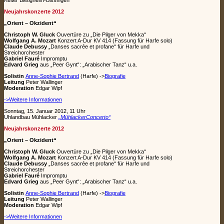
Neujahrskonzerte 2012
„Orient – Okzident“
Christoph W. Gluck
Ouvertüre zu „Die Pilger von Mekka“
Wolfgang A. Mozart
Konzert A-Dur KV 414 (Fassung für Harfe solo)
Claude Debussy
„Danses sacrée et profane“ für Harfe und
Streichorchester
Gabriel Fauré
Impromptu
Edvard Grieg
aus „Peer Gynt“: „Arabischer Tanz“ u.a.
Solistin
Anne-Sophie Bertrand
(Harfe) ->
Biografie
Leitung
Peter Wallinger
Moderation
Edgar Wipf
->Weitere Informationen
Sonntag, 15. Januar 2012, 11 Uhr
Uhlandbau Mühlacker
„MühlackerConcerto“
Neujahrskonzerte 2012
„Orient – Okzident“
Christoph W. Gluck
Ouvertüre zu „Die Pilger von Mekka“
Wolfgang A. Mozart
Konzert A-Dur KV 414 (Fassung für Harfe solo)
Claude Debussy
„Danses sacrée et profane“ für Harfe und
Streichorchester
Gabriel Fauré
Impromptu
Edvard Grieg
aus „Peer Gynt“: „Arabischer Tanz“ u.a.
Solistin
Anne-Sophie Bertrand
(Harfe) ->
Biografie
Leitung
Peter Wallinger
Moderation
Edgar Wipf
->Weitere Informationen