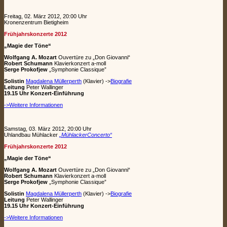
Freitag, 02. März 2012, 20:00 Uhr
Kronenzentrum Bietigheim
Frühjahrskonzerte 2012
„Magie der Töne“
Wolfgang A. Mozart
Ouvertüre zu „Don Giovanni“
Robert Schumann
Klavierkonzert a-moll
Serge Prokofjew
„Symphonie Classique”
Solistin
Magdalena Müllerperth
(Klavier) ->
Biografie
Leitung
Peter Wallinger
19.15 Uhr Konzert-Einführung
->Weitere Informationen
Samstag, 03. März 2012, 20:00 Uhr
Uhlandbau Mühlacker
„MühlackerConcerto“
Frühjahrskonzerte 2012
„Magie der Töne“
Wolfgang A. Mozart
Ouvertüre zu „Don Giovanni“
Robert Schumann
Klavierkonzert a-moll
Serge Prokofjew
„Symphonie Classique”
Solistin
Magdalena Müllerperth
(Klavier) ->
Biografie
Leitung
Peter Wallinger
19.15 Uhr Konzert-Einführung
->Weitere Informationen