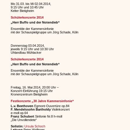
Mo 31.03. bis Mi 02.04.2014,
9:15 Uhr und 10:45 Uhr
Kelter Bietigheim
Schülerkonzerte 2014
„Herr Buffo und der Notendieb“
Ensemble der Kammersinfonie
mit der Schauspielgruppe um Jörg Schade, Köln
Donnerstag 03.04.2014,
jeweils 9:15 Uhr und 10:30 Uhr
Uhlandbau Mühlacker
Schülerkonzerte 2014
„Herr Buffo und der Notendieb“
Ensemble der Kammersinfonie
mit der Schauspielgruppe um Jörg Schade, Köln
Freitag, 16. Mai 2014, 20:00 Uhr –
Konzert-Einführung 19:15 Uhr
Kronenzentrum Bietigheim
Festkonzerte „30 Jahre Kammersinfonie“
L.v. Beethoven
Egmont-Ouvertüre op.84
F. Mendelssohn Bartholdy
Violinkonzert
e-moll op.64
Franz Schubert
Sinfonie Nr.8 h-moll
„Die Unvollendete“
Solistin:
Ursula Schoch
Leitung
Peter Wallinger