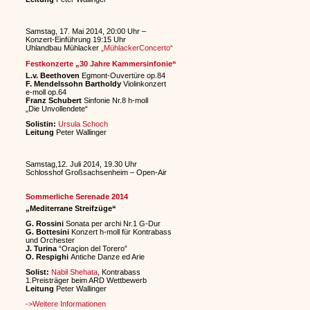
Samstag, 17. Mai 2014, 20:00 Uhr –
Konzert-Einführung 19:15 Uhr
Uhlandbau Mühlacker
„MühlackerConcerto“
Festkonzerte „30 Jahre Kammersinfonie“
L.v. Beethoven
Egmont-Ouvertüre op.84
F. Mendelssohn Bartholdy
Violinkonzert
e-moll op.64
Franz Schubert
Sinfonie Nr.8 h-moll
„Die Unvollendete“
Solistin:
Ursula Schoch
Leitung
Peter Wallinger
Samstag,12. Juli 2014, 19.30 Uhr
Schlosshof Großsachsenheim – Open-Air
Sommerliche Serenade 2014
„Mediterrane Streifzüge“
G. Rossini
Sonata per archi Nr.1 G-Dur
G. Bottesini
Konzert h-moll für Kontrabass
und Orchester
J. Turina
“Oraçion del Torero”
O. Respighi
Antiche Danze ed Arie
Solist:
Nabil Shehata
, Kontrabass
1.Preisträger beim ARD Wettbewerb
Leitung
Peter Wallinger
->Weitere Informationen