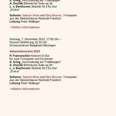
E. Grieg
„Hochzeitstag auf Troldhaugen“
A. Dvořák
Böhmische Suite op.39
L. v. Beethoven
Sinfonie Nr.3 Es-Dur
„Eroica”
Solisten:
Saleem Khan
und
Eline Beumer
, Trompeten
aus der Meisterklasse Reinhold Friedrich
Leitung
Peter Wallinger
->Weitere Informationen
Sonntag, 7. Dezember 2014, 17.00 Uhr –
Konzert-Einführung 16:15 Uhr
Kronenzentrum Bietigheim-Bissingen
Adventskonzerte 2014
P. Franceschini
Konzert D-Dur
für zwei Trompeten und Orchester
E. Grieg
„Hochzeitstag auf Troldhaugen“
A. Dvořák
Böhmische Suite op.39
L. v. Beethoven
Sinfonie Nr.3 Es-Dur
„Eroica”
Solisten:
Saleem Khan
und
Eline Beumer
, Trompeten
aus der Meisterklasse Reinhold Friedrich
Leitung
Peter Wallinger
->
Weitere Informationen