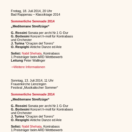
Freitag, 18. Juli 2014, 20 Uhr
Bad Rappenau – Klassiktage 2014
Sommerliche Serenade 2014
„Mediterrane Streifzüge“
G. Rossini
Sonata per archi Nr.1 G-Dur
G. Bottesini
Konzert h-moll für Kontrabass
und Orchester
J. Turina
“Oraçion del Torero”
O. Respighi
Antiche Danze ed Arie
Solist:
Nabil Shehata
, Kontrabass
1.Preisträger beim ARD Wettbewerb
Leitung
Peter Wallinger
->Weitere Informationen
Sonntag, 13. Juli 2014, 11 Uhr
Frauenkirche Lienzingen
Festival „Musikalischer Sommer“
Sommerliche Serenade 2014
„Mediterrane Streifzüge“
G. Rossini
Sonata per archi Nr.1 G-Dur
G. Bottesini
Konzert h-moll für Kontrabass
und Orchester
J. Turina
“Oraçion del Torero”
O. Respighi
Antiche Danze ed Arie
Solist:
Nabil Shehata
, Kontrabass
1.Preisträger beim ARD Wettbewerb