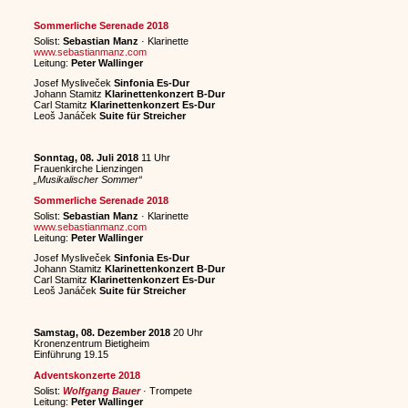
Sommerliche Serenade 2018
Solist:
Sebastian Manz
· Klarinette
www.sebastianmanz.com
Leitung:
Peter Wallinger
Josef Mysliveček
Sinfonia Es-Dur
Johann Stamitz
Klarinettenkonzert B-Dur
Carl Stamitz
Klarinettenkonzert Es-Dur
Leoš Janáček
Suite für Streicher
Sonntag, 08. Juli 2018
11 Uhr
Frauenkirche Lienzingen
„Musikalischer Sommer“
Sommerliche Serenade 2018
Solist:
Sebastian Manz
· Klarinette
www.sebastianmanz.com
Leitung:
Peter Wallinger
Josef Mysliveček
Sinfonia Es-Dur
Johann Stamitz
Klarinettenkonzert B-Dur
Carl Stamitz
Klarinettenkonzert Es-Dur
Leoš Janáček
Suite für Streicher
Samstag, 08. Dezember 2018
20 Uhr
Kronenzentrum Bietigheim
Einführung 19.15
Adventskonzerte 2018
Solist:
Wolfgang Bauer
· Trompete
Leitung:
Peter Wallinger