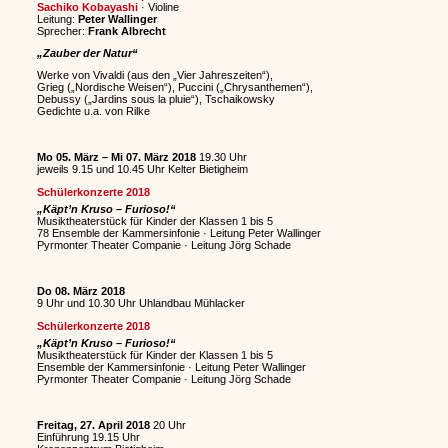
Sachiko Kobayashi
· Violine
Leitung:
Peter Wallinger
Sprecher:
Frank Albrecht
„Zauber der Natur“
Werke von Vivaldi (aus den „Vier Jahreszeiten“),
Grieg („Nordische Weisen“), Puccini („Chrysanthemen“),
Debussy („Jardins sous la pluie“), Tschaikowsky
Gedichte u.a. von Rilke
Mo 05. März – Mi 07. März 2018
19.30 Uhr
jeweils 9.15 und 10.45 Uhr Kelter Bietigheim
Schülerkonzerte 2018
„Käpt’n Kruso – Furioso!“
Musiktheaterstück für Kinder der Klassen 1 bis 5
78 Ensemble der Kammersinfonie · Leitung Peter Wallinger
Pyrmonter Theater Companie · Leitung Jörg Schade
Do 08. März 2018
9 Uhr und 10.30 Uhr Uhlandbau Mühlacker
Schülerkonzerte 2018
„Käpt’n Kruso – Furioso!“
Musiktheaterstück für Kinder der Klassen 1 bis 5
Ensemble der Kammersinfonie · Leitung Peter Wallinger
Pyrmonter Theater Companie · Leitung Jörg Schade
Freitag, 27. April 2018
20 Uhr
Einführung 19.15 Uhr