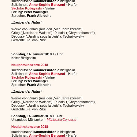
sueddeutsche
kammersinfonie
bietigheim
Solistinnen:
Anne-Sophie Bertrand
· Harfe
Sachiko Kobayashi
· Violine
Leitung:
Peter Wallinger
Sprecher:
Frank Albrecht
„Zauber der Natur“
Werke von Vivaldi (aus den „Vier Jahreszeiten“),
Grieg („Nordische Weisen“), Puccini („Chrysanthemen“),
Debussy („Jardins sous la pluie“), Tschaikowsky
Gedichte u.a. von Rilke
Sonntag, 14. Januar 2018
17 Uhr
Kelter Bietigheim
Neujahrskonzerte 2018
sueddeutsche
kammersinfonie
bietigheim
Solistinnen:
Anne-Sophie Bertrand
· Harfe
Sachiko Kobayashi
· Violine
Leitung:
Peter Wallinger
Sprecher:
Frank Albrecht
„Zauber der Natur“
Werke von Vivaldi (aus den „Vier Jahreszeiten“),
Grieg („Nordische Weisen“), Puccini („Chrysanthemen“),
Debussy („Jardins sous la pluie“), Tschaikowsky
Gedichte u.a. von Rilke
Sonntag, 14. Januar 2018
11 Uhr
Uhlandbau Mühlacker ·
MühlackerConcerto
Neujahrskonzerte 2018
sueddeutsche
kammersinfonie
bietigheim
Solistinnen:
Anne-Sophie Bertrand
· Harfe