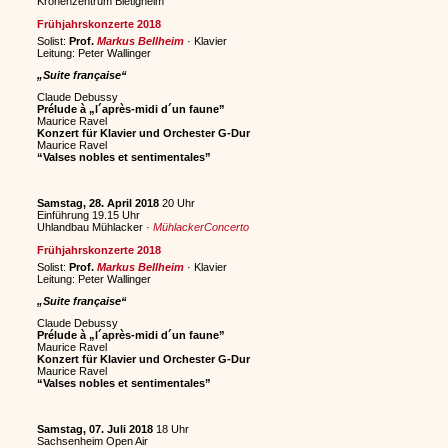
Kronenzentrum Bietigheim
Frühjahrskonzerte 2018
Solist:
Prof.
Markus Bellheim
· Klavier
Leitung: Peter Wallinger
„Suite française“
Claude Debussy
Prélude à „l´après-midi d´un faune”
Maurice Ravel
Konzert für Klavier und Orchester G-Dur
Maurice Ravel
“Valses nobles et sentimentales”
Samstag, 28. April 2018
20 Uhr
Einführung 19.15 Uhr
Uhlandbau Mühlacker ·
MühlackerConcerto
Frühjahrskonzerte 2018
Solist:
Prof.
Markus Bellheim
· Klavier
Leitung: Peter Wallinger
„Suite française“
Claude Debussy
Prélude à „l´après-midi d´un faune”
Maurice Ravel
Konzert für Klavier und Orchester G-Dur
Maurice Ravel
“Valses nobles et sentimentales”
Samstag, 07. Juli 2018
18 Uhr
Sachsenheim Open Air