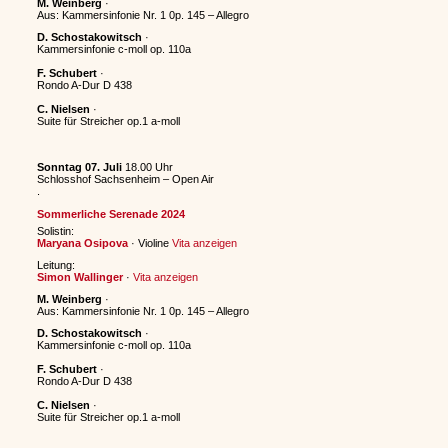
M. Weinberg
·
Aus: Kammersinfonie Nr. 1 0p. 145 – Allegro
D. Schostakowitsch
·
Kammersinfonie c-moll op. 110a
F. Schubert
·
Rondo A-Dur D 438
C. Nielsen
·
Suite für Streicher op.1 a-moll
Sonntag 07. Juli
18.00 Uhr
Schlosshof Sachsenheim – Open Air
.
Sommerliche Serenade 2024
Solistin:
Maryana Osipova
· Violine
Vita anzeigen
Leitung:
Simon Wallinger
·
Vita anzeigen
M. Weinberg
·
Aus: Kammersinfonie Nr. 1 0p. 145 – Allegro
D. Schostakowitsch
·
Kammersinfonie c-moll op. 110a
F. Schubert
·
Rondo A-Dur D 438
C. Nielsen
·
Suite für Streicher op.1 a-moll