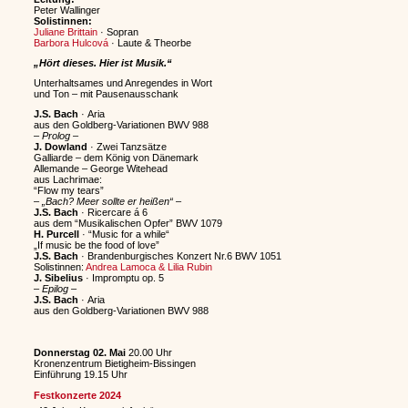
Peter Wallinger
Solistinnen:
Juliane Brittain
· Sopran
Barbora Hulcová
· Laute & Theorbe
„Hört dieses. Hier ist Musik.“
Unterhaltsames und Anregendes in Wort
und Ton – mit Pausenausschank
J.S. Bach
· Aria
aus den Goldberg-Variationen BWV 988
–
Prolog
–
J. Dowland
· Zwei Tanzsätze
Galliarde – dem König von Dänemark
Allemande – George Witehead
aus Lachrimae:
“Flow my tears”
–
„Bach? Meer sollte er heißen“
–
J.S. Bach
· Ricercare á 6
aus dem “Musikalischen Opfer” BWV 1079
H. Purcell
· “Music for a while“
„If music be the food of love”
J.S. Bach
· Brandenburgisches Konzert Nr.6
BWV 1051
Solistinnen:
Andrea Lamoca & Lilia Rubin
J. Sibelius
· Impromptu op. 5
– Epilog –
J.S. Bach
· Aria
aus den Goldberg-Variationen BWV 988
Donnerstag 02. Mai
20.00 Uhr
Kronenzentrum Bietigheim-Bissingen
Einführung 19.15 Uhr
Festkonzerte 2024