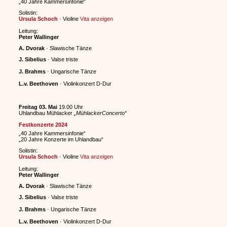
„40 Jahre Kammersinfonie“
Solistin:
Ursula Schoch
· Violine
Vita anzeigen
Leitung:
Peter Wallinger
A. Dvorak
· Slawische Tänze
J. Sibelius
· Valse triste
J. Brahms
· Ungarische Tänze
L.v. Beethoven
· Violinkonzert D-Dur
Freitag 03. Mai
19.00 Uhr
Uhlandbau Mühlacker
„MühlackerConcerto“
Festkonzerte 2024
„40 Jahre Kammersinfonie“
„20 Jahre Konzerte im Uhlandbau“
Solistin:
Ursula Schoch
· Violine
Vita anzeigen
Leitung:
Peter Wallinger
A. Dvorak
· Slawische Tänze
J. Sibelius
· Valse triste
J. Brahms
· Ungarische Tänze
L.v. Beethoven
· Violinkonzert D-Dur