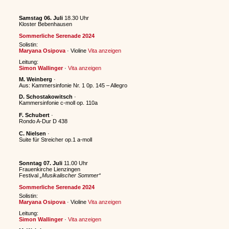
Samstag 06. Juli
18.30 Uhr
Kloster Bebenhausen
Sommerliche Serenade 2024
Solistin:
Maryana Osipova
· Violine
Vita anzeigen
Leitung:
Simon Wallinger
·
Vita anzeigen
M. Weinberg
·
Aus: Kammersinfonie Nr. 1 0p. 145 – Allegro
D. Schostakowitsch
·
Kammersinfonie c-moll op. 110a
F. Schubert
·
Rondo A-Dur D 438
C. Nielsen
·
Suite für Streicher op.1 a-moll
Sonntag 07. Juli
11.00 Uhr
Frauenkirche Lienzingen
Festival
„Musikalischer Sommer“
Sommerliche Serenade 2024
Solistin:
Maryana Osipova
· Violine
Vita anzeigen
Leitung:
Simon Wallinger
·
Vita anzeigen