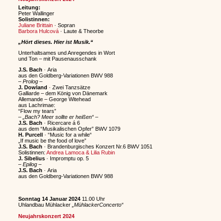
Leitung:
Peter Wallinger
Solistinnen:
Juliane Brittain
· Sopran
Barbora Hulcová
· Laute & Theorbe
„Hört dieses. Hier ist Musik.“
Unterhaltsames und Anregendes in Wort
und Ton – mit Pausenausschank
J.S. Bach
· Aria
aus den Goldberg-Variationen BWV 988
–
Prolog
–
J. Dowland
· Zwei Tanzsätze
Galliarde – dem König von Dänemark
Allemande – George Witehead
aus Lachrimae:
“Flow my tears”
–
„Bach? Meer sollte er heißen“
–
J.S. Bach
· Ricercare á 6
aus dem “Musikalischen Opfer” BWV 1079
H. Purcell
· “Music for a while“
„If music be the food of love”
J.S. Bach
· Brandenburgisches Konzert Nr.6
BWV 1051
Solistinnen:
Andrea Lamoca & Lilia Rubin
J. Sibelius
· Impromptu op. 5
– Epilog –
J.S. Bach
· Aria
aus den Goldberg-Variationen BWV 988
Sonntag 14 Januar 2024
11.00 Uhr
Uhlandbau Mühlacker
„MühlackerConcerto“
Neujahrskonzert 2024