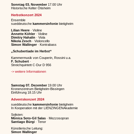
Sonntag 03. November
17.00 Uhr
Historische Kelter Ötisheim
Herbstkonzert 2024
Ensemble
sueddeutsche
kammersinfonie
bietigheim
Lilian Heere
· Violine
Annette Köhler
· Violine
Dimitry Hahalin
· Viola
Nikola Zesch
· Violoncello
Simon Wallinger
· Kontrabass
„Schubertiade im Herbst“
Kammermusik von Couperin, Rossini u.a.
F. Schubert
·
Streichquintett C-Dur D 956
-> weitere Informationen
Samstag 07. Dezember
19.00 Uhr
Kronenzentrum Bietigheim-Bissingen
Einführung 18.15 Uhr
Adventskonzert 2024
sueddeutsche
kammersinfonie
bietigheim
In Kooperation mit der LIENZINGENAkademie
Solisten:
Mónica Soto-Gil Salas
· Mezzosopran
Santiago Bürgi
· Tenor
Künstlerische Leitung:
Simon Wallinger