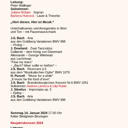
Leitung:
Peter Wallinger
Solistinnen:
Juliane Brittain
· Sopran
Barbora Hulcová
· Laute & Theorbe
„Hört dieses. Hier ist Musik.“
Unterhaltsames und Anregendes in Wort
und Ton – mit Pausenausschank
J.S. Bach
· Aria
aus den Goldberg-Variationen BWV 988
–
Prolog
–
J. Dowland
· Zwei Tanzsätze
Galliarde – dem König von Dänemark
Allemande – George Witehead
aus Lachrimae:
“Flow my tears”
–
„Bach? Meer sollte er heißen“
–
J.S. Bach
· Ricercare á 6
aus dem “Musikalischen Opfer” BWV 1079
H. Purcell
· “Music for a while“
„If music be the food of love”
J.S. Bach
· Brandenburgisches Konzert Nr.6
BWV 1051
Solistinnen:
Andrea Lamoca & Lilia Rubin
J. Sibelius
· Impromptu op. 5
– Epilog –
J.S. Bach
· Aria
aus den Goldberg-Variationen BWV 988
Sonntag 14. Januar 2024
17.00 Uhr
Kelter Bietigheim-Bissingen
Neujahrskonzert 2024
Leitung: