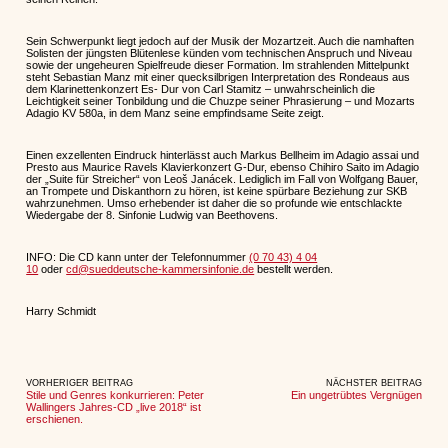
Sein Schwerpunkt liegt jedoch auf der Musik der Mozartzeit. Auch die namhaften
Solisten der jüngsten Blütenlese künden vom technischen Anspruch und Niveau
sowie der ungeheuren Spielfreude dieser Formation. Im strahlenden Mittelpunkt
steht Sebastian Manz mit einer quecksilbrigen Interpretation des Rondeaus aus
dem Klarinettenkonzert Es- Dur von Carl Stamitz – unwahrscheinlich die
Leichtigkeit seiner Tonbildung und die Chuzpe seiner Phrasierung – und Mozarts
Adagio KV 580a, in dem Manz seine empfindsame Seite zeigt.
Einen exzellenten Eindruck hinterlässt auch Markus Bellheim im Adagio assai und
Presto aus Maurice Ravels Klavierkonzert G-Dur, ebenso Chihiro Saito im Adagio
der „Suite für Streicher“ von Leoš Janácek. Lediglich im Fall von Wolfgang Bauer,
an Trompete und Diskanthorn zu hören, ist keine spürbare Beziehung zur SKB
wahrzunehmen. Umso erhebender ist daher die so profunde wie entschlackte
Wiedergabe der 8. Sinfonie Ludwig van Beethovens.
INFO: Die CD kann unter der Telefonnummer
(0 70 43) 4 04
10
oder
cd@sueddeutsche-kammersinfonie.de
bestellt werden.
Harry Schmidt
VORHERIGER BEITRAG
NÄCHSTER BEITRAG
Stile und Genres konkurrieren: Peter
Ein ungetrübtes Vergnügen
Wallingers Jahres-CD „live 2018“ ist
erschienen.