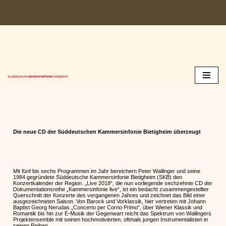
Zum
Inhalt
springen
Die neue CD der Süddeutschen Kammersinfonie Bietigheim überzeugt
Mit fünf bis sechs Programmen im Jahr bereichern Peter Wallinger und seine
1984 gegründete Süddeutsche Kammersinfonie Bietigheim (SKB) den
Konzertkalender der Region. „Live 2018“, die nun vorliegende sechzehnte CD der
Dokumentationsreihe „Kammersinfonie live“, ist ein bedacht zusammengestellter
Querschnitt der Konzerte des vergangenen Jahres und zeichnet das Bild einer
ausgezeichneten Saison. Von Barock und Vorklassik, hier vertreten mit Johann
Baptist Georg Nerudas „Concerto per Corno Primo“, über Wiener Klassik und
Romantik bis hin zur E-Musik der Gegenwart reicht das Spektrum von Wallingers
Projektensemble mit seinen hochmotivierten, oftmals jungen Instrumentalisten in
seinen Reihen.