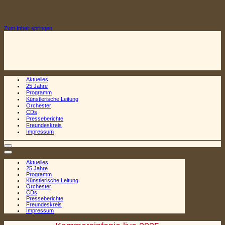
Zum Inhalt springen
Aktuelles
25 Jahre
Programm
Künstlerische Leitung
Orchester
CDs
Presseberichte
Freundeskreis
Impressum
Navigationsmenü
Navigationsmenü
Aktuelles
25 Jahre
Programm
Künstlerische Leitung
Orchester
CDs
Presseberichte
Freundeskreis
Impressum