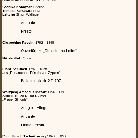
Sachiko Kobayashi
Violine
Tomoko Yamasaki
Viola
Leitung
Simon Wallinger
Andante
Presto
Gioacchino Rossini
1792 – 1868
Ouvertüre zu „Die seidene Leiter“
Nikola Stolz
Oboe
Franz Schubert
1797 – 1828
aus „Rosamunde, Fürstin von Zypern“
Ballettmusik Nr. 2 D 797
Wolfgang Amadeus Mozart
1756 – 1791
Sinfonie Nr. 38 D-Dur KV 504
„Prager Sinfonie“
Adagio – Allegro
Andante
Finale. Presto
Peter Iljitsch Tschaikowsky
1840 – 1893