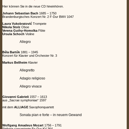
Hier können Sie in die neue CD hineinhören.
Johann Sebastian Bach
1685 – 1750
Brandenburgisches Konzert Nr. 2 F-Dur BWV 1047
Laura Vukobratović
Trompete
Nikola Stolz
Oboe
Verena Guthy-Homolka
Flöte
Ursula Schoch
Violine
Allegro
Béla Bartók
1881 – 1945
Konzert für Klavier und Orchester Nr. 3
Markus Bellheim
Klavier
Allegretto
Adagio religioso
Allegro vivace
Giovanni Gabrieli
1557 – 1613
aus „Sacrae symphoniae“ 1597
mit dem
ALLIAGE
Saxophonquartett
Sonata pian e forte – in neuem Gewand
Wolfgang Amadeus Mozart
1756 – 1791
Sinfonia concertante Es-Dur KV 364