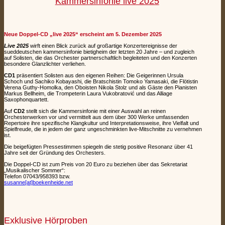
Kammersinfonie live 2025
Neue Doppel-CD
„live 2025“
erscheint am 5. Dezember 2025
Live 2025
wirft einen Blick zurück auf großartige Konzertereignisse der
sueddeutschen kammersinfonie bietigheim der letzten 20 Jahre – und zugleich
auf Solisten, die das Orchester partnerschaftlich begleiteten und den Konzerten
besondere Glanzlichter verliehen.
CD1
präsentiert Solisten aus den eigenen Reihen: Die Geigerinnen Ursula
Schoch und Sachiko Kobayashi, die Bratschistin Tomoko Yamasaki, die Flötistin
Verena Guthy-Homolka, den Oboisten Nikola Stolz und als Gäste den Pianisten
Markus Bellheim, die Trompeterin Laura Vukobratović und das Alliage
Saxophonquartett.
Auf
CD2
stellt sich die Kammersinfonie mit einer Auswahl an reinen
Orchesterwerken vor und vermittelt aus dem über 300 Werke umfassenden
Repertoire ihre spezifische Klangkultur und Interpretationsweise, ihre Vielfalt und
Spielfreude, die in jedem der ganz ungeschminkten live-Mitschnitte zu vernehmen
ist.
Die beigefügten Pressestimmen spiegeln die stetig positive Resonanz über 41
Jahre seit der Gründung des Orchesters.
Die Doppel-CD ist zum Preis von 20 Euro zu beziehen über das Sekretariat
„Musikalischer Sommer“:
Telefon 07043/958393 bzw.
susanne[at]boekenheide.net
Exklusive Hörproben