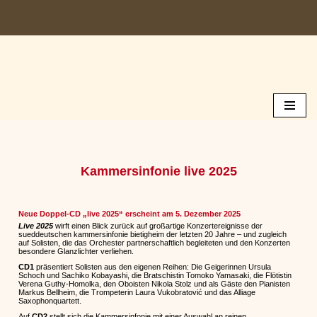
Zum
Inhalt
springen
Kammersinfonie live 2025
Neue Doppel-CD
„live 2025“
erscheint am 5. Dezember 2025
Live 2025
wirft einen Blick zurück auf großartige Konzertereignisse der
sueddeutschen kammersinfonie bietigheim der letzten 20 Jahre – und zugleich
auf Solisten, die das Orchester partnerschaftlich begleiteten und den Konzerten
besondere Glanzlichter verliehen.
CD1
präsentiert Solisten aus den eigenen Reihen: Die Geigerinnen Ursula
Schoch und Sachiko Kobayashi, die Bratschistin Tomoko Yamasaki, die Flötistin
Verena Guthy-Homolka, den Oboisten Nikola Stolz und als Gäste den Pianisten
Markus Bellheim, die Trompeterin Laura Vukobratović und das Alliage
Saxophonquartett.
Auf
CD2
stellt sich die Kammersinfonie mit einer Auswahl an reinen