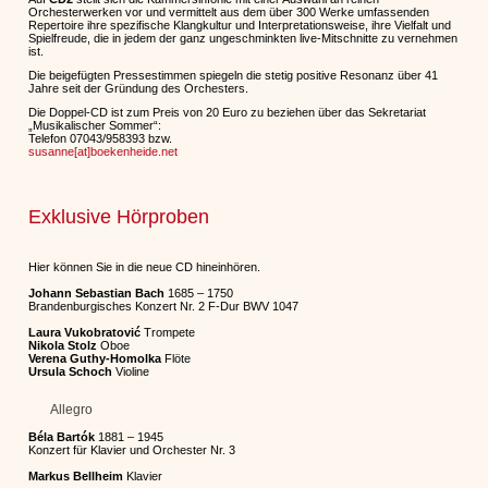
Orchesterwerken vor und vermittelt aus dem über 300 Werke umfassenden
Repertoire ihre spezifische Klangkultur und Interpretationsweise, ihre Vielfalt und
Spielfreude, die in jedem der ganz ungeschminkten live-Mitschnitte zu vernehmen
ist.
Die beigefügten Pressestimmen spiegeln die stetig positive Resonanz über 41
Jahre seit der Gründung des Orchesters.
Die Doppel-CD ist zum Preis von 20 Euro zu beziehen über das Sekretariat
„Musikalischer Sommer“:
Telefon 07043/958393 bzw.
susanne[at]boekenheide.net
Exklusive Hörproben
Hier können Sie in die neue CD hineinhören.
Johann Sebastian Bach
1685 – 1750
Brandenburgisches Konzert Nr. 2 F-Dur BWV 1047
Laura Vukobratović
Trompete
Nikola Stolz
Oboe
Verena Guthy-Homolka
Flöte
Ursula Schoch
Violine
Allegro
Béla Bartók
1881 – 1945
Konzert für Klavier und Orchester Nr. 3
Markus Bellheim
Klavier