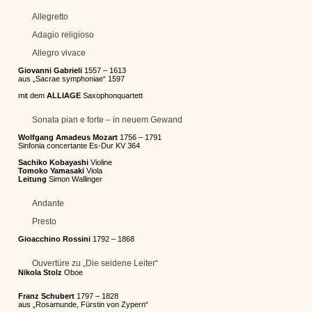
Allegretto
Adagio religioso
Allegro vivace
Giovanni Gabrieli
1557 – 1613
aus „Sacrae symphoniae“ 1597
mit dem
ALLIAGE
Saxophonquartett
Sonata pian e forte – in neuem Gewand
Wolfgang Amadeus Mozart
1756 – 1791
Sinfonia concertante Es-Dur KV 364
Sachiko Kobayashi
Violine
Tomoko Yamasaki
Viola
Leitung
Simon Wallinger
Andante
Presto
Gioacchino Rossini
1792 – 1868
Ouvertüre zu „Die seidene Leiter“
Nikola Stolz
Oboe
Franz Schubert
1797 – 1828
aus „Rosamunde, Fürstin von Zypern“