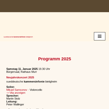
Zum
Inhalt
springen
Programm 2025
Samstag 11. Januar 2025
19.30 Uhr
Bürgersaal, Rathaus Murr
Neujahrskonzert 2025
sueddeutsche
kammersinfonie
bietigheim
Solist:
Mikael Samsonov
· Violoncello
-> Vita anzeigen
Sprecher:
Martin Stolz
Leitung:
Peter Wallinger