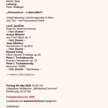
Martin Stolz
Leitung:
Peter Wallinger
„GrenzenLos – LebensWert“
Unterhaltsames und Anregendes in Wort
und Ton – mit Pausenausschank
Leoš
Janáček
Suite
für Streichorchester
–
Hilde
Domin
–
Anton
Webern
aus Fünf Sätze op. 5
–
Hilde
Domin
–
Jean
Sibelius
Humoreske IV op.89 b
–
Hilde
Domin
–
Edvard
Grieg
Våren (letzter Frühling) op.34
Peter I. Tschaikowsky
Rokoko-Variationen op. 33
Peter I. Tschaikowsky
Nocturne
(1888)
–
Hilde
Domin
– Nachklang –
-> weitere Informationen
Freitag 09. Mai 2025
19.00 Uhr
Uhlandbau Mühlacker
„MühlackerConcerto“
Einführung 18.15 Uhr
Frühjahrskonzert 2025
sueddeutsche
kammersinfonie
bietigheim
Solistinnen: