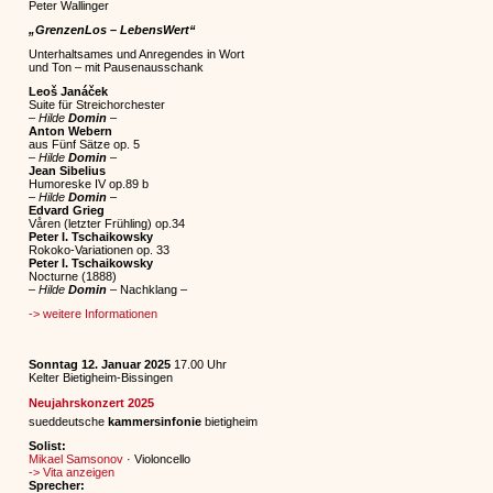
Peter Wallinger
„GrenzenLos – LebensWert“
Unterhaltsames und Anregendes in Wort
und Ton – mit Pausenausschank
Leoš
Janáček
Suite
für Streichorchester
–
Hilde
Domin
–
Anton
Webern
aus Fünf Sätze op. 5
–
Hilde
Domin
–
Jean
Sibelius
Humoreske IV op.89 b
–
Hilde
Domin
–
Edvard
Grieg
Våren (letzter Frühling) op.34
Peter I. Tschaikowsky
Rokoko-Variationen op. 33
Peter I. Tschaikowsky
Nocturne
(1888)
–
Hilde
Domin
– Nachklang –
-> weitere Informationen
Sonntag 12. Januar 2025
17.00 Uhr
Kelter Bietigheim-Bissingen
Neujahrskonzert 2025
sueddeutsche
kammersinfonie
bietigheim
Solist:
Mikael Samsonov
· Violoncello
-> Vita anzeigen
Sprecher: