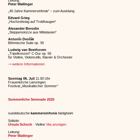
Leitung:
Peter Wallinger
„40 Jahre Kammersinfonie“ – zum Ausklang
Edvard Grieg
​
„Hochzeitstag auf Troldhaugen“​
Alexander Borodin​
„Steppenskizze aus Mittelasien“
Antonín Dvořák
Böhmische Suite op. 39
Ludwig van Beethoven​
„Tripelkonzert“ C-Dur
op. 56
für Violine, Violoncello, Klavier & Orchester
-> weitere Informationen
Sonntag 06. Juli
11.00 Uhr
Frauenkirche Lienzingen
Festival
„Musikalischer Sommer“
Sommerliche Serenade 2025
sueddeutsche
kammersinfonie
bietigheim
Solistin:
Ursula Schoch
· Violine
Vita anzeigen
Leitung:
Peter Wallinger