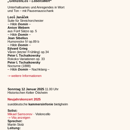
„GrenzenLos – LebensWert“
Unterhaltsames und Anregendes in Wort
und Ton – mit Pausenausschank
Leoš
Janáček
Suite
für Streichorchester
–
Hilde
Domin
–
Anton
Webern
aus Fünf Sätze op. 5
–
Hilde
Domin
–
Jean
Sibelius
Humoreske IV op.89 b
–
Hilde
Domin
–
Edvard
Grieg
Våren (letzter Frühling) op.34
Peter I. Tschaikowsky
Rokoko-Variationen op. 33
Peter I. Tschaikowsky
Nocturne
(1888)
–
Hilde
Domin
– Nachklang –
-> weitere Informationen
Sonntag 12 Januar 2025
11.00 Uhr
Historischen Kelter Ötisheim
Neujahrskonzert 2025
sueddeutsche
kammersinfonie
bietigheim
Solist:
Mikael Samsonov
· Violoncello
-> Vita anzeigen
Sprecher:
Martin Stolz
Leitung: