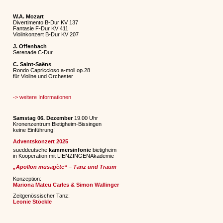
W.A. Mozart
Divertimento B-Dur KV 137
Fantasie F-Dur KV 411
Violinkonzert B-Dur KV 207
J. Offenbach
Serenade C-Dur
C. Saint-Saëns
Rondo Capriccioso a-moll op.28
für Violine und Orchester
-> weitere Informationen
Samstag 06. Dezember
19.00 Uhr
Kronenzentrum Bietigheim-Bissingen
keine Einführung!
Adventskonzert 2025
sueddeutsche
kammersinfonie
bietigheim
in Kooperation mit LIENZINGENAkademie
„Apollon musagète“ – Tanz und Traum
Konzeption:
Mariona Mateu Carles & Simon Wallinger
Zeitgenössischer Tanz:
Leonie Stöckle