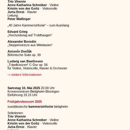
Trio Vivente
Anne Katharina Schreiber
· Violine
Kristin von der Goltz
· Violoncello
Jutta Ernst
· Klavier
Leitung:
Peter Wallinger
„40 Jahre Kammersinfonie“ – zum Ausklang
Edvard Grieg
​
„Hochzeitstag auf Troldhaugen“​
Alexander Borodin​
„Steppenskizze aus Mittelasien“
Antonín Dvořák
Böhmische Suite op. 39
Ludwig van Beethoven​
„Tripelkonzert“ C-Dur
op. 56
für Violine, Violoncello, Klavier & Orchester
-> weitere Informationen
Samstag 10. Mai 2025
20.00 Uhr
Kronenzentrum Bietigheim-Bissingen
Einführung 19.15 Uhr
Frühjahrskonzert 2025
sueddeutsche
kammersinfonie
bietigheim
Solistinnen:
Trio Vivente
Anne Katharina Schreiber
· Violine
Kristin von der Goltz
· Violoncello
Jutta Ernst
· Klavier