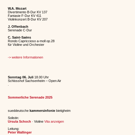
W.A. Mozart
Divertimento B-Dur KV 137
Fantasie F-Dur KV 411
Violinkonzert B-Dur KV 207
J. Offenbach
Serenade C-Dur
C. Saint-Saëns
Rondo Capriccioso a-moll op.28
für Violine und Orchester
-> weitere Informationen
Sonntag 06. Juli
18.00 Uhr
Schlosshof Sachsenheim – Open Air
.
Sommerliche Serenade 2025
sueddeutsche
kammersinfonie
bietigheim
Solistin:
Ursula Schoch
· Violine
Vita anzeigen
Leitung:
Peter Wallinger