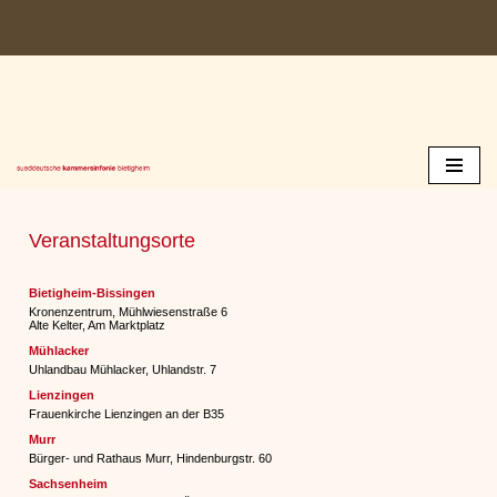
Zum
Inhalt
springen
Veranstaltungsorte
Bietigheim-Bissingen
Kronenzentrum, Mühlwiesenstraße 6
Alte Kelter, Am Marktplatz
Mühlacker
Uhlandbau Mühlacker, Uhlandstr. 7
Lienzingen
Frauenkirche Lienzingen an der B35
Murr
Bürger- und Rathaus Murr, Hindenburgstr. 60
Sachsenheim