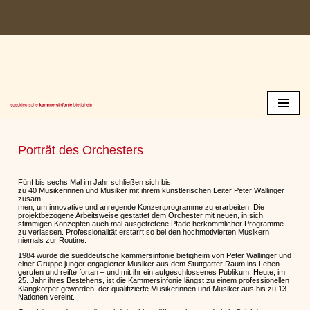
Zum
Inhalt
springen
Porträt des Orchesters
Fünf bis sechs Mal im Jahr schließen sich bis
zu 40 Musikerinnen und Musiker mit ihrem künstlerischen Leiter Peter Wallinger
zusam-
men, um innovative und anregende Konzertprogramme zu erarbeiten. Die
projektbezogene Arbeitsweise gestattet dem Orchester mit neuen, in sich
stimmigen Konzepten auch mal ausgetretene Pfade herkömmlicher Programme
zu verlassen. Professionalität erstarrt so bei den hochmotivierten Musikern
niemals zur Routine.
1984 wurde die sueddeutsche kammersinfonie bietigheim von Peter Wallinger und
einer Gruppe junger engagierter Musiker aus dem Stuttgarter Raum ins Leben
gerufen und reifte fortan – und mit ihr ein aufgeschlossenes Publikum. Heute, im
25. Jahr ihres Bestehens, ist die Kammersinfonie längst zu einem professionellen
Klangkörper geworden, der qualifizierte Musikerinnen und Musiker aus bis zu 13
Nationen vereint.