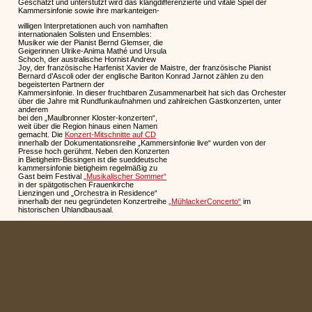
Geschätzt und unterstützt wird das klangdifferenzierte und vitale Spiel der
Kammersinfonie sowie ihre markanteigen-
willigen Interpretationen auch von namhaften
internationalen Solisten und Ensembles:
Musiker wie der Pianist Bernd Glemser, die
Geigerinnen Ulrike-Anima Mathé und Ursula
Schoch, der australische Hornist Andrew
Joy, der französische Harfenist Xavier de Maistre, der französische Pianist
Bernard d’Ascoli oder der englische Bariton Konrad Jarnot zählen zu den
begeisterten Partnern der
Kammersinfonie. In dieser fruchtbaren Zusammenarbeit hat sich das Orchester
über die Jahre mit Rundfunkaufnahmen und zahlreichen Gastkonzerten, unter
anderem
bei den „Maulbronner Kloster-konzerten“,
weit über die Region hinaus einen Namen
gemacht. Die
Konzert-Mitschnitte auf CD
innerhalb der Dokumentationsreihe „Kammersinfonie live“ wurden von der
Presse hoch gerühmt. Neben den Konzerten
in Bietigheim-Bissingen ist die sueddeutsche
kammersinfonie bietigheim regelmäßig zu
Gast beim Festival
„Musikalischer Sommer“
in der spätgotischen Frauenkirche
Lienzingen und „Orchestra in Residence“
innerhalb der neu gegründeten Konzertreihe
„MühlackerConcerto“
im
historischen Uhlandbausaal.