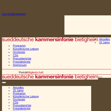
Zum Inhalt springen
Aktuelles
25 Jahre
Programm
Künstlerische Leitung
Orchester
CDs
Presseberichte
Freundeskreis
Impressum
Porträt
Mitgliedschaft
Naviga
Navigationsmenü
Aktuelles
25 Jahre
Programm
Künstlerische Leitung
Orchester
CDs
Presseberichte
Freundeskreis