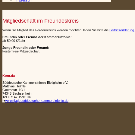
Impressum
Mitgliedschaft im Freundeskreis
Wenn Sie Mitglied des Fördervereins werden möchten, laden Sie bitte die
Beitrittserklärung
Freundin oder Freund der Kammersinfonie:
ab 50,00 €/Jahr
Junge Freundin oder Freund:
kostenfreie Mitgliedschaft
Kontakt
Süddeutsche Kammersinfonie Bietigheim e.V.
Matthias Helmle
Goethestr. 19/1
74343 Sachsenheim
Tel. 07147.1591976
➔
verein[at]sueddeutsche-kammersinfonie.de