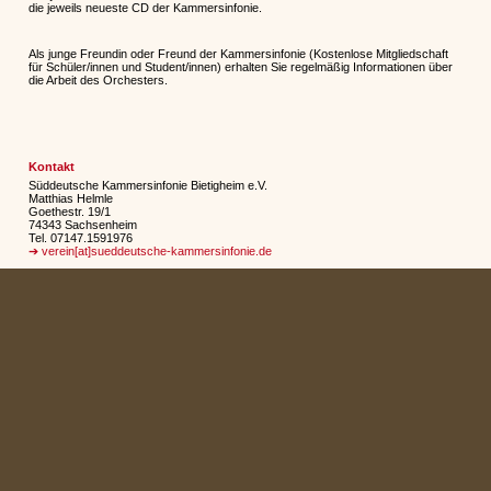
die jeweils neueste CD der Kammersinfonie.
Als junge Freundin oder Freund der Kammersinfonie (Kostenlose Mitgliedschaft
für Schüler/innen und Student/innen) erhalten Sie regelmäßig Informationen über
die Arbeit des Orchesters.
Kontakt
Süddeutsche Kammersinfonie Bietigheim e.V.
Matthias Helmle
Goethestr. 19/1
74343 Sachsenheim
Tel. 07147.1591976
➔ verein[at]sueddeutsche-kammersinfonie.de