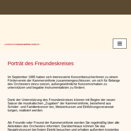
Zum
Inhalt
springen
Porträt des Freundeskreises
Im September 1985 haben sich interessierte Konzertbesucher/innen zu einem
Förderverein der Kammersinfonie zusammengeschlossen, um sich für Belange
des Orchesters einzu-setzen, außergewöhnliche Konzertvorhaben zu
unterstützen und begabte Instrumentalisten zu fördern.
Dank der Unterstützung des Freundeskreises können mit Beginn der neuen
Saison die musikalischen „Zugaben“ der Kammersinfonie, bestehend aus
Schüler- und Familienkonzer-ten, Meisterkursen und Einführungsveranstal-
tungen, realisiert werden.
Als Freundin oder Freund der Kammersinfonie werden Sie regelmäßig über alle
Aktivitäten des Orchesters informiert. Darüberhinaus können Sie das
Neujahrskonzert bei freiem Eintritt besuchen und erhalten außerdem kostenlos