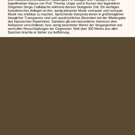
Kapellmeister-klasse von Prof. Thomas Ungar und in Kursen des legendären
Dirigenten Sergiu Celibidache während dessen Stuttgarter Zeit. Ein wichtiges
künstlerisches Anliegen ist ihm, wenig bekannte Musik vertrauter und vertraute
Musik neu erlebbar zu machen. Sprechende Interpreta-tionen in größtmöglicher
klanglicher Transparenz sind sein ausdrückliches Bestreben bei der Wiedergabe
des klassischen Repertoires. Daneben gilt sein besonderes Interesse dem
Aufspüren verschollener, bzw. wenig beachteter Werke der Vergangenheit und
wertvollen Neuschöpfungen der Gegenwart. Weit über 300 Werke aus allen
Epochen brachte er bisher zur Aufführung.