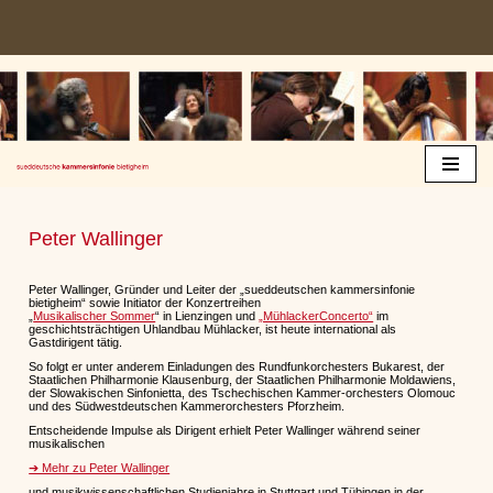
Zum
Inhalt
springen
Peter Wallinger
Peter Wallinger, Gründer und Leiter der „sueddeutschen kammersinfonie
bietigheim“ sowie Initiator der Konzertreihen
„
Musikalischer Sommer
“ in Lienzingen und
„MühlackerConcerto“
im
geschichtsträchtigen Uhlandbau Mühlacker, ist heute international als
Gastdirigent tätig.
So folgt er unter anderem Einladungen des Rundfunkorchesters Bukarest, der
Staatlichen Philharmonie Klausenburg, der Staatlichen Philharmonie Moldawiens,
der Slowakischen Sinfonietta, des Tschechischen Kammer-orchesters Olomouc
und des Südwestdeutschen Kammerorchesters Pforzheim.
Entscheidende Impulse als Dirigent erhielt Peter Wallinger während seiner
musikalischen
➔ Mehr zu Peter Wallinger
und musikwissenschaftlichen Studienjahre in Stuttgart und Tübingen in der