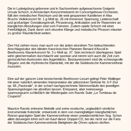
Die in Ludwigsburg geborene und in Sachsenheim aufgewachsene Geigerin
Ursula Schoch, in Amsterdam Konzertmeisterin im Concertgebouw-Orchester,
füllt den melodischen Reichtum und die weit gespannten Kantilenen in Max
Bruchs Violinkonzert Nr. 1 g-Moll op. 26 mit immenser Spannung, Leidenschaft
und großartiger Gestaltungskraft, Phrasierung, Artikulation und ihr Repertoire an
klanglichen Abstufungen sind vom Feinsten. Zudem spiele Schoch mit einer
Feinfühligkeit, Dank derer sich einzelne Klänge und melodische Phrasen mitunter
zu großer Räumlichkeit weiten.
Den Hut ziehen muss man auch vor der jeden einzelnen Ton beleuchtenden
Anschlagskultur des blinden französischen Pianisten Benard d’Ascoli in
Beethovens Klavierkonzert Nr. 3 c-Moll op. 37. Sein technisch überlegenes Spiel
wirkt gleichermaßen durchdacht wie spontan und nimmt sich auch die Zeit zum
genüsslichen Auskosten des Augenblicks. Bestaunenswert sind die schwungvolle
Eleganz und die rhythmische Elastizität, mit der die Süddeutsche Kammersinfonie
musiziert.
Eine auf der ganzen Linie bestechende Beethoven-Lesart gelingt Peler Wallinger
mit einer natürlich atmenden Interpretation der pittoresken Sinfonie Nr. 6 F-Dur
op. 68 „Pastorale“, in der scharf nachgezeichnete Stimmverläufe den jeweiligen
Spannungsbogen nie abreißen lassen. Entspannt, aber keineswegs
spannungsarm schließlich die Wiedergabe von Ravels Suite „Le Tombeau de
Couperin“.
Maurice Ravels erlesene Melodik und seine exotische, unglaublich sinnliche
instrumentale Koloristik: entwickeln in dem von mannigfaltigen klangfarblichen
Reizen geprägten Spiel der Kammersinfonie einen unwiderstehlichen Sog. Schon
allein deswegen lohnt sich ein Kauf dieser Doppel-CD, bei der nicht nur die Fans
der Süddeutschen Kammersinfonie Bietigheim die Ohren spitzen dürften.