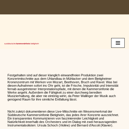
Zum
Inhalt
springen
Festgehalten sind auf dieser klanglich einwandfreien Produktion zwei
Konzertmitschnitte aus dem Uhlandbau in Mühlacker und dem Bietigheimer
Kronenzentrum mit Werken von Mozart, Beethoven, Bruch und Ravel. Was bei
diesen Aufnahmen sofort ins Ohr geht, ist die Frische, Impulsivität und Intensität
fernab ausgetretener Interpretationspfade, mit denen die Kammersinfonie die
Werke angeht. Außerdem die Fähigkeit zu einer durchweg beredten
Musizierhaltung, die aber nie eintönig wirkt, da Peter Wallinger der Musik auch
genügend Raum für ihre sinnliche Entfaltung lässt.
Nicht zuletzt dokumentieren diese Live-Mitschnitte ein Wesensmerkmal der
Süddeutsche Kammersinfonie Bietigheim, das jedes ihrer Konzerte auszeichnet.
Ein transparentes Kommunizieren von faszinierender Leichtigkeit und
Natürlichkeit innerhalb des Orchesters und im Dialog mit zwei herausragenden
Instrumentalsolisten: Ursula Schoch (Violine) und Bernard d’Ascoli (Klavier).