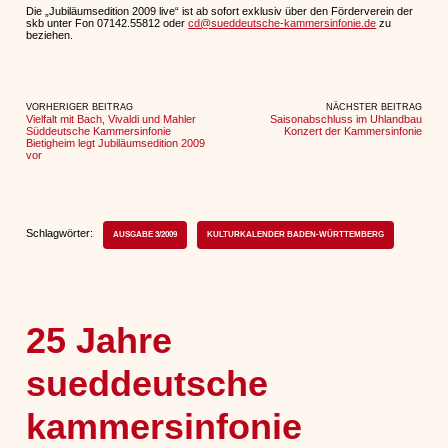
Die „Jubiläumsedition 2009 live“ ist ab sofort exklusiv über den Förderverein der
skb unter Fon 07142.55812 oder
cd@sueddeutsche-kammersinfonie.de
zu
beziehen.
VORHERIGER BEITRAG
NÄCHSTER BEITRAG
Vielfalt mit Bach, Vivaldi und Mahler
Saisonabschluss im Uhlandbau
Süddeutsche Kammersinfonie
Konzert der Kammersinfonie
Bietigheim legt Jubiläumsedition 2009
vor
Schlagwörter:
AUSGABE 3/2009
KULTURKALENDER BADEN-WÜRTTEMBERG
25 Jahre
sueddeutsche
kammersinfonie