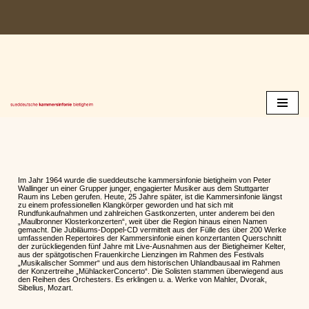
Zum
Inhalt
springen
Im Jahr 1964 wurde die sueddeutsche kammersinfonie bietigheim von Peter
Wallinger un einer Grupper junger, engagierter Musiker aus dem Stuttgarter
Raum ins Leben gerufen. Heute, 25 Jahre später, ist die Kammersinfonie längst
zu einem professionellen Klangkörper geworden und hat sich mit
Rundfunkaufnahmen und zahlreichen Gastkonzerten, unter anderem bei den
„Maulbronner Klosterkonzerten“, weit über die Region hinaus einen Namen
gemacht. Die Jubiläums-Doppel-CD vermittelt aus der Fülle des über 200 Werke
umfassenden Repertoires der Kammersinfonie einen konzertanten Querschnitt
der zurückliegenden fünf Jahre mit Live-Ausnahmen aus der Bietigheimer Kelter,
aus der spätgotischen Frauenkirche Lienzingen im Rahmen des Festivals
„Musikalischer Sommer“ und aus dem historischen Uhlandbausaal im Rahmen
der Konzertreihe „MühlackerConcerto“. Die Solisten stammen überwiegend aus
den Reihen des Orchesters. Es erklingen u. a. Werke von Mahler, Dvorak,
Sibelius, Mozart.