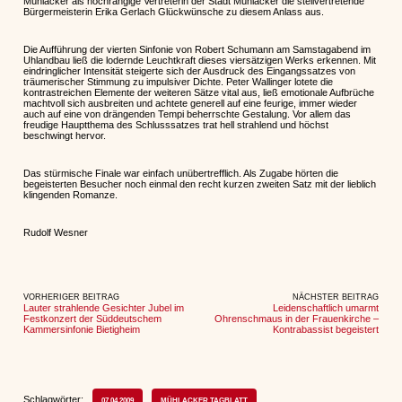
Mühlacker als hochrangige Vertreterin der Stadt Mühlacker die stellvertretende
Bürgermeisterin Erika Gerlach Glückwünsche zu diesem Anlass aus.
Die Aufführung der vierten Sinfonie von Robert Schumann am Samstagabend im
Uhlandbau ließ die lodernde Leuchtkraft dieses viersätzigen Werks erkennen. Mit
eindringlicher Intensität steigerte sich der Ausdruck des Eingangssatzes von
träumerischer Stimmung zu impulsiver Dichte. Peter Wallinger lotete die
kontrastreichen Elemente der weiteren Sätze vital aus, ließ emotionale Aufbrüche
machtvoll sich ausbreiten und achtete generell auf eine feurige, immer wieder
auch auf eine von drängenden Tempi beherrschte Gestalung. Vor allem das
freudige Hauptthema des Schlusssatzes trat hell strahlend und höchst
beschwingt hervor.
Das stürmische Finale war einfach unübertrefflich. Als Zugabe hörten die
begeisterten Besucher noch einmal den recht kurzen zweiten Satz mit der lieblich
klingenden Romanze.
Rudolf Wesner
VORHERIGER BEITRAG
NÄCHSTER BEITRAG
Lauter strahlende Gesichter Jubel im
Leidenschaftlich umarmt
Festkonzert der Süddeutschem
Ohrenschmaus in der Frauenkirche –
Kammersinfonie Bietigheim
Kontrabassist begeistert
Schlagwörter:
07.04.2009
MÜHLACKER TAGBLATT