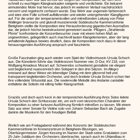
schnell zu wuchtigen Klangkaskaden steigerte und verdichtete. Ein bekannt
anmutendes Motiv trat hervor, das jedoch im weiteren Verlauf nachdrücklich
verzerrt und regelrecht zerfasert wurde. Das Werk war ungemein farbenreich
und wies eine Fülle schnell aufblitzender und wieder untergehender Klangfiguren
auf. Für die unter der temperamentvollen und mitreißenden Leitung von Peter
Wallinger bravourös und glutvoll musizierende Süddeutsche Kammersinfonie
Bietigheim stellte die Komposition eine Herausforderung gigantischen Ausmaßes
dar, die jedoch höchst beeindruckend gemeistert wurde. Pflügers „Strahlende
Pforte“ konfrontierte die Konzertbesucher zwar mit einem hohen Maß an
ungewohnten, gelegentlich auch machtvoll lauten Klangelementen, aber der lang
anhaltende Applaus bewies deutlich, dass die Komposition noch dazu in dieser
herausragenden Ausführung ansprach und faszinierte.
Große Faszination ging auch wieder vom Spiel der Violinvirtuosin Ursula Schoch
aus. Die Künstlerin führte das Violinkonzert Nummer vier, D-Dur, KV 218, von
Wolfgang Amadeus Mozart auf. Schwerelos schwebend gestaltete sie elegant
und beglückend nuancenreich den Solopart in den drei Sätzen. Im Allegro
entstand auf diese Weise ein lebendiger Dialog mit dem glitzernd hell und
transparent begleitenden Orchester, und doch breitete Ursula Schoch schon hier
ihre vollendete Virtuosität aus. Die seelenvolle Melodik des Andante cantabile
entfaltete die Solistin mit silbrig heller Klangzartheit.
Graziös und doch auch keck in der temporeichen Ausführung ihres Solos leitete
Ursula Schoch den Schlusssatz ein, um sich vom tänzerischen Charakter der
Komposition zu einer furiosen Ausführung förmlich mitreißen zu lassen. Mit einem
Satz aus einer Sonate für Violine solo von Johann Sebastian Bach als Zugabe
dankte die Musikerin für den freudigen Beifall.
Ähnlich wie am Freitagabend während des Konzerts der Süddeutschen
Kammersinfonie im Kronenzentrum in Bietigheim-Bissingen, wo
Oberbürgermeister Jürgen Kessing im Namen der Stadt seine Gratulation zum
25-Jahr-Jubiläum des Orchesters überbrachte, sprach auch im Uhlandbau in