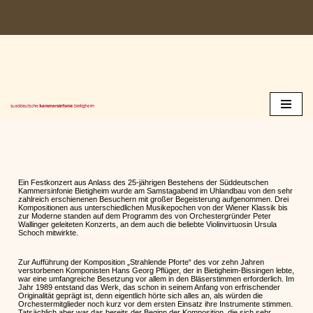
Zum
Inhalt
springen
Ein Festkonzert aus Anlass des 25-jährigen Bestehens der Süddeutschen
Kammersinfonie Bietigheim wurde am Samstagabend im Uhlandbau von den sehr
zahlreich erschienenen Besuchern mit großer Begeisterung aufgenommen. Drei
Kompositionen aus unterschiedlichen Musikepochen von der Wiener Klassik bis
zur Moderne standen auf dem Programm des von Orchestergründer Peter
Wallinger geleiteten Konzerts, an dem auch die beliebte Violinvirtuosin Ursula
Schoch mitwirkte.
Zur Aufführung der Komposition „Strahlende Pforte“ des vor zehn Jahren
verstorbenen Komponisten Hans Georg Pflüger, der in Bietigheim-Bissingen lebte,
war eine umfangreiche Besetzung vor allem in den Bläserstimmen erforderlich. Im
Jahr 1989 entstand das Werk, das schon in seinem Anfang von erfrischender
Originalität geprägt ist, denn eigentlich hörte sich alles an, als würden die
Orchestermitglieder noch kurz vor dem ersten Einsatz ihre Instrumente stimmen.
Tatsächlich aber war das bereits der Beginn der Komposition, die sich sehr