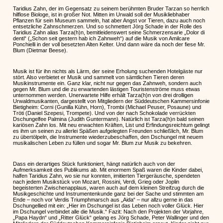
Taridius Zahn, der im Gegensatz zu seinem berühmten Bruder Tarzan so herrlich
hilflose Biologe, ist in großer Not. Mitten im Urwald soll der Musikliebhaber
Pflanzen für sein Museum sammeln, hat aber Angst vor Tieren, dazu auch noch
entsetzliche Zahnschmerzen. Und so schmettert Jörg Schade in der Rolle des
Taridius Zahn alias Tarza(h)n, bemitleidenswert seine Schmerzensarie „Dolor di
denti“ („Schon seit gestern hab ich Zahnweh“) auf die Musik von Amilcare
Ponchielli in der voll besetzten Alten Kelter. Und dann wäre da noch der fiese Mr.
Blum (Dietmar Beese).
Musik ist für ihn nichts als Lärm, der seine Erholung suchenden Hotelgäste nur
stört. Also verbietet er Musik und sammelt von sämtlichen Tieren deren
Musikinstrumente ein. Ganz klar, nicht nur gegen das Zahnweh, sondern auch
gegen Mr. Blum und die zu erwartenden lästigen Touristenströme muss etwas
unternommen werden. Unerwartete Hilfe erhält Tarza(h)n von drei drolligen
Urwaldmusikanten, dargestellt von Mitgliedern der Süddeutschen Kammersinfonie
Bietigheim: Corni (Gunilla Kühn, Horn), Trombi (Michael Peuser, Posaune) und
Tröti (Daniel Szepesi, Trompete). Und von der nach Schokolade verrückten
Dschungelfee Palmina (Judith Guntermann). Natürlich ist Tarza(h)n bald seinen
kariösen Zahn los. Mit neu erwachten Kräften, List und Erfindungsreichtum gelingt
es ihm un seinen zu allerlei Späßen aufgelegten Freunden schließlich, Mr. Blum
zu übertölpeln, die Instrumente wiederzubeschaffen, den Dschungel mit neuem
musikalischen Leben zu füllen und sogar Mr. Blum zur Musik zu bekehren.
Dass ein derartiges Stück funktioniert, hängt natürlich auch von der
Aufmerksamkeit des Publikums ab. Mit enormem Spaß waren die Kinder dabei,
halfen Taridius Zahn, wo sie nur konnten, imitierten Tiergeräusche, spendeten
nach jedem Musikstück von Mozart, Rossini, Verdi, Grieg oder Joplin
begeisterten Zwischenapplaus, waren auch auf dem kleinen Streifzug durch die
Musikgeschichte und Instrumentenkunde ganz bei der Sache und stimmten am
Ende – noch vor Verdis Triumphmarsch aus „Aida“ – nur allzu gerne in das
Dschungellied mit ein: „Hier im Dschungel ist das Leben noch voller Glück. Hier
im Dschungel verbindet alle die Musik.“ Fazit: Nach den Projekten der Vorjahre,
„Papa Haydn“ und „Ritter Glück“ gelang es Jörg Schade, Peter Wallinger und den