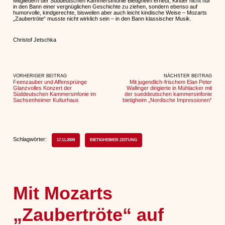
Mitgliedern der Süddeutschen Kammersinfonie Bietigheim erneut, Kinder nicht nur
in den Bann einer vergnüglichen Geschichte zu ziehen, sondern ebenso auf
humorvolle, kindgerechte, bisweilen aber auch leicht kindische Weise – Mozarts
„Zaubertröte“ musste nicht wirklich sein – in den Bann klassischer Musik.
Christof Jetschka
VORHERIGER BEITRAG
NÄCHSTER BEITRAG
Feenzauber und Affensprünge
Mit jugendlich-frischem Elan Peter
Glanzvolles Konzert der
Wallinger dirigierte in Mühlacker mit
Süddeutschen Kammersinfonie im
der sueddeutschen kammersinfonie
Sachsenheimer Kulturhaus
bietigheim „Nordische Impressionen“
Schlagwörter:
17.11.2009
BIETIGHEIMER ZEITUNG
Mit Mozarts
„Zaubertröte“ auf