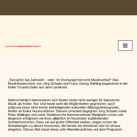
Zum
Inhalt
springen
„Tarza(h)n hat Zahnweh – oder: Im Dschungel herrscht Musikverbot!“ Das
Musiktheaterstück von Jörg Schade und Franz-Georg Stähling begeisterte in der
Kelter Grundschüler aus dem Landkreis.
Wahrscheinlich interessieren sich Kinder heute nicht weniger für klassische
Musik als früher. Nur sind heute wohl die Möglichkeiten gegrenzter, auch
aufgrund eines nicht immer befriedigenden kulturellen Bildungshintergrunds,
Kinder an Kultur heranzuführen. Diesem Umstand begegnen Jörg Schade sowie
Peter Wallinger und seine Süddeutsche Kammersinfonie Bietigheim schon seit
längerem erfolgreich mit ihren alljährlich im November stattfindenden
Schülerkonzerten. Dass sie auf große Offenheit stoßen, zeigen schon die
Anmeldungen zu diesen Konzerten, die bereits ein dreiviertel Jahr im Voraus
eingehen. Dieses Mal stand etwas sehr Abendteuerliches auf dem Programm.