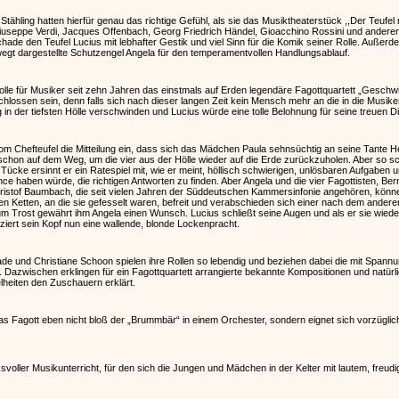
ähling hatten hierfür genau das richtige Gefühl, als sie das Musiktheaterstück ,,Der Teufe
iuseppe Verdi, Jacques Offenbach, Georg Friedrich Händel, Gioacchino Rossini und andere
ade den Teufel Lucius mit lebhafter Gestik und viel Sinn für die Komik seiner Rolle. Außerd
egt dargestellte Schutzengel Angela für den temperamentvollen Handlungsablauf.
lle für Musiker seit zehn Jahren das einstmals auf Erden legendäre Fagottquartett „Geschwi
hlossen sein, denn falls sich nach dieser langen Zeit kein Mensch mehr an die in die Musike
g in der tiefsten Hölle verschwinden und Lucius würde eine tolle Belohnung für seine treuen Di
e vom Chefteufel die Mitteilung ein, dass sich das Mädchen Paula sehnsüchtig an seine Tante 
schon auf dem Weg, um die vier aus der Hölle wieder auf die Erde zurückzuholen. Aber so schn
Tücke ersinnt er ein Ratespiel mit, wie er meint, höllisch schwierigen, unlösbaren Aufgaben u
e haben würde, die richtigen Antworten zu finden. Aber Angela und die vier Fagottisten, Ber
stof Baumbach, die seit vielen Jahren der Süddeutschen Kammersinfonie angehören, können
n Ketten, an die sie gefesselt waren, befreit und verabschieden sich einer nach dem ander
Zum Trost gewährt ihm Angela einen Wunsch. Lucius schließt seine Augen und als er sie wiede
n ziert sein Kopf nun eine wallende, blonde Lockenpracht.
ade und Christiane Schoon spielen ihre Rollen so lebendig und beziehen dabei die mit Spannu
in. Dazwischen erklingen für ein Fagottquartett arrangierte bekannte Kompositionen und natürl
elheiten den Zuschauern erklärt.
 das Fagott eben nicht bloß der „Brummbär“ in einem Orchester, sondern eignet sich vorzügli
svoller Musikunterricht, für den sich die Jungen und Mädchen in der Kelter mit lautem, freudi