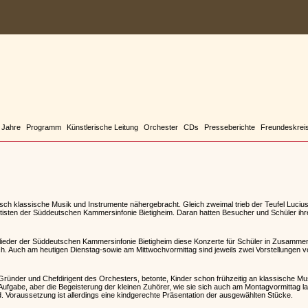
 Jahre
Programm
Künstlerische Leitung
Orchester
CDs
Presseberichte
Freundeskrei
ch klassische Musik und Instrumente nähergebracht. Gleich zweimal trieb der Teufel Lucius
ttisten der Süddeutschen Kammersinfonie Bietigheim. Daran hatten Besucher und Schüler ih
lieder der Süddeutschen Kammersinfonie Bietigheim diese Konzerte für Schüler in Zusammen
ch. Auch am heutigen Dienstag-sowie am Mittwochvormittag sind jeweils zwei Vorstellungen 
r, Gründer und Chefdirigent des Orchesters, betonte, Kinder schon frühzeitig an klassische M
Aufgabe, aber die Begeisterung der kleinen Zuhörer, wie sie sich auch am Montagvormittag la
Voraussetzung ist allerdings eine kindgerechte Präsentation der ausgewählten Stücke.