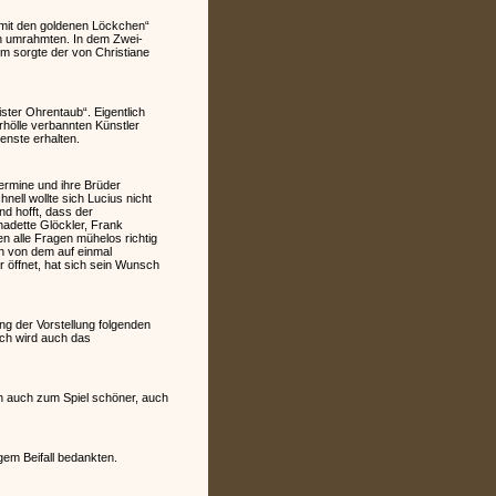
l mit den goldenen Löckchen“
n umrahmten. In dem Zwei-
em sorgte der von Christiane
ster Ohrentaub“. Eigentlich
rhölle verbannten Künstler
enste erhalten.
Hermine und ihre Brüder
ell wollte sich Lucius nicht
nd hofft, dass der
nadette Glöckler, Frank
 alle Fragen mühelos richtig
en von dem auf einmal
r öffnet, hat sich sein Wunsch
ng der Vorstellung folgenden
ich wird auch das
ch auch zum Spiel schöner, auch
gem Beifall bedankten.