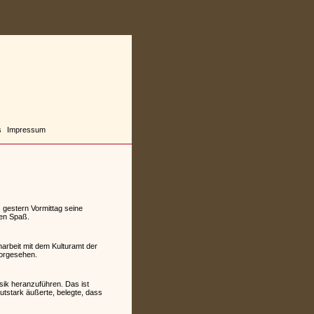
s
Impressum
 gestern Vormittag seine
ren Spaß.
arbeit mit dem Kulturamt der
vorgesehen.
usik heranzuführen. Das ist
utstark äußerte, belegte, dass