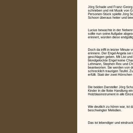
Jörg Schade und Franz-Georg St
schrieben und mit Musik von G
Personen-Stück spielte Jörg Sch
Schoon überaus heiter und bew
Lucius bewachte in der Nebenro
sollte nun seine Aufgabe abgesc
erinnert, würden diese endgülti
Doch da trifft in letzter Minut
erinnere. Der Engel Angela sei 
geschlagen geben. Mit List und 
blondgelockte Engel keine Chanc
Lehmann, Stephen Rex und Chri
beantworten. Sie werden von de
schrecklich traurigen Teufel. 
erfüllt. Statt der zwei Hörnche
Die beiden Darsteller Jörg Sch
Kinder in die flotte Handlung e
Holzblasinstrument in alle Einz
Wie deutlich zu hören war, ist
beschwingter Melodien.
Das ist lebendiger und eindruck