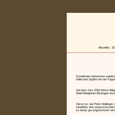
Zum
Inhalt
springen
Aktuelles
25
Schulkinder bekommen spieleris
höllischen Späße mit vier Fago
Seit dem Jahr 2004 führen Mitg
Stadt Bietigheim-Bissingen dur
Ziel ist es, wie Peter Wallinge
zweifellos eine anspruchsvolle 
so etwas gut angenommen wird. 