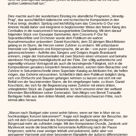
großen Leidenschaft tun.“
Dies machte auch der wunderbare Einstieg ins abendliche Programm „Venedig-
Prag“, das ausschließlich italienische und tschechische Komponisten in den
Fokus bringt, deutlich: Spritzig und leichtfüßig kam das Concerto G-Dur von
Antonio Vivaldi daher und integrierte in beglückender Weise den feinen Klang des
Cemballos in die nuancenreich herausgearbeitete Darbietung. Mit dem darauf
folgenden Stück von Giuseppe Sammartini, dem Concerto F-Dur für
Sopranblockflöte und Orchester wurde dem Publikum ein wahrer
Ausnahmemusiker präsentiert: Daniel Koschitzki, dem 32-jährigen Blockflötisten
gelang es im Sturm, die Herzen seiner Zuhörer zu erobern. Mit unfassbarer
Intensität von Spielkunst und Körpersprache, die an die – von purer Lebenslust
gekennzeichneten – Auftritte des Sängers und Geigers Angelo Branduardi
erinnern, zeigte der Instrumentalist mit zwei Stücken einen virtuosen und beinahe
atemlosen Hochgeschwindigkeitsritt auf der Flöte. Der völlig authentische und
eigenwillig-virtuose Vortragsstil als auch die bezwingende Fähigkeit, sich in die
Kompositionen geradezu körperlich hineinzudenken, setzten beim Betrachter und
Zuhörer in Sekundenschnelle einen Superlativ-Katalog an Attributen frei, die helfen
mögen, das Gehörte einzuordnen. Schließlich blieb dem Publikum lediglich übrig,
sich von Ehrfurcht und Staunen gefangen nehmen zu lassen und sich mit viel
Beifall von der faszinierenden Starre, die ihn eingefangen hatte, zu lösen. Daniel
Koschitzki, der sich für die Begeisterung seiner Zuhörer mit einem dritten,
unbegleiteten Stück als Zugabe bedankte, ist nicht umsonst einer der weltweit
führenden Blockflötisten seiner Generation. Sein Allegro von Benoit Tranquille
Berbiguier holte aus dem dritten Modell, einer ebenholzschwarzen Flöte, noch
einmal alles heraus.
„Warum nach Stuttgart oder sonst wohin fahren, wenn wir hier in Murr ein so
hochkarätiges Konzert bekommen?“, fragte sich beglückt einer der Besucher, der
sich mit dem Gesamtverlauf des Konzertabends am Samstag im Murrer
Bürgersaal mehr als zufrieden zeigte. Mit den Komponisten Dvorák, Janácek und
Myslivecek wurde die beachtliche konzertante Aufführung nach der Pause
fortgesetzt, welche zwar weniger lebhaft und pulsierend, dafür aber von
getragener Harmonie und einer besonderen Klangtiefe der äußerst differenzierten