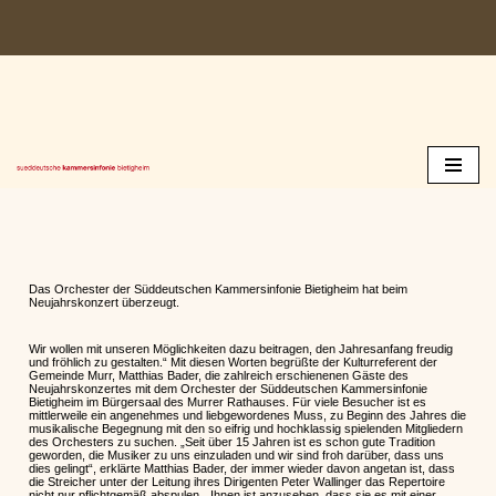
Zum
Inhalt
springen
Das Orchester der Süddeutschen Kammersinfonie Bietigheim hat beim
Neujahrskonzert überzeugt.
Wir wollen mit unseren Möglichkeiten dazu beitragen, den Jahresanfang freudig
und fröhlich zu gestalten.“ Mit diesen Worten begrüßte der Kulturreferent der
Gemeinde Murr, Matthias Bader, die zahlreich erschienenen Gäste des
Neujahrskonzertes mit dem Orchester der Süddeutschen Kammersinfonie
Bietigheim im Bürgersaal des Murrer Rathauses. Für viele Besucher ist es
mittlerweile ein angenehmes und liebgewordenes Muss, zu Beginn des Jahres die
musikalische Begegnung mit den so eifrig und hochklassig spielenden Mitgliedern
des Orchesters zu suchen. „Seit über 15 Jahren ist es schon gute Tradition
geworden, die Musiker zu uns einzuladen und wir sind froh darüber, dass uns
dies gelingt“, erklärte Matthias Bader, der immer wieder davon angetan ist, dass
die Streicher unter der Leitung ihres Dirigenten Peter Wallinger das Repertoire
nicht nur pflichtgemäß abspulen. „Ihnen ist anzusehen, dass sie es mit einer