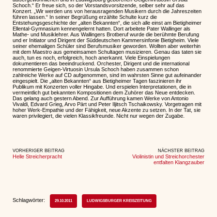
Schoch.“ Er freue sich, so der Vorstandsvorsitzende, selber sehr auf das
Konzert. „Wir werden uns von herausragenden Musikern durch die Jahreszeiten
führen lassen.“ In seiner Begrüßung erzählte Schulte kurz die
Entstehungsgeschichte der „alten Bekannten“, die sich alle einst am Bietigheimer
Ellental-Gymnasium kennengelernt hatten. Dort arbeitete Pater Wallinger als
Mathe- und Musiklehrer. Aus Wallingers Brotberuf wurde die berühmte Berufung
und er Initiator und Dirigent der Süddeutschen Kammersinfonie Bietigheim. Viele
seiner ehemaligen Schüler sind Berufsmusiker geworden. Wollten aber weiterhin
mit dem Maestro aus gemeinsamen Schultagen musizieren. Genau das taten sie
auch, tun es noch, erfolgreich, hoch anerkannt. Viele Einspielungen
dokumentieren das beeindruckend. Orchester, Dirigent und die international
renommierte Geigen-Virtuosin Ursula Schoch haben zusammen schon
zahlreiche Werke auf CD aufgenommen, sind im wahrsten Sinne gut aufeinander
eingespielt. Die „alten Bekannten“ aus Bietigheimer Tagen faszinieren ihr
Publikum mit Konzerten voller Hingabe. Und erspielen Interpretationen, die in
vermeintlich gut bekannten Kompositionen dem Zuhörer das Neue entdecken.
Das gelang auch gestern Abend. Zur Aufführung kamen Werke von Antonio
Vivaldi, Edvard Grieg, Arvo Pärt und Peter Iljitsch Tschaikowsky. Vorgetragen mit
hoher Werk-Empathie und der Fähigkeit, neue Akzente zu setzen. In der Tat, sie
waren privilegiert, die vielen Klassikfreunde. Nicht nur wegen der Zugabe.
VORHERIGER BEITRAG
NÄCHSTER BEITRAG
Helle Streicherpracht
Violinistin und Streichorchester
entfalten Klangzauber
Schlagwörter:
29.10.2011
LUDWIGSBURGER KREISZEITUNG