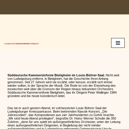
Zum
Inhalt
springen
Süddeutsche Kammersinfonie Bietigheim im Louis-Bührer-Saal.
Nicht weit
von Ludwigsburg entfernt, in Bietigheim, hat die Geschichte Ihren Anfang
genommen. Seit 27 Jahren wird sie erzählt, oder besser, erzählt sich immer
wieder selber, in der Sprache der Musik. Die Rede ist von der Entstehung des
inzwischen weit über die Grenzen der Region hinaus bekannten Orchesters
Süddeutsche Kammersinfonie Bietigheim, das ihr Dirigent Peter Wallinger 1984
gründete und bis heute künstlerisch leitet.
Das tat er auch gestern Abend, im voll besetzten Louis-Bührer-Saal der
Ludwigsburger Kreissparkasse. Beim betörenden Klassik-Konzert, „Die
Jahreszeiten“, das Kompositionen aus vier Jahrhunderten zu Gehör brachte.
„Wir sind heute Abend privilegiert“, begrüßte Dr. Heinz-Werner Schulte die 350
Zuhörer, „denn für uns spielt ein außergewöhnliches Orchester, unter der Leitung
eines außergewöhnlichen Dirigenten, in Begleitung der nicht minder
außergewöhnlichen und in Ludwigsburg geborenen Geigenvirtuosin Ursula