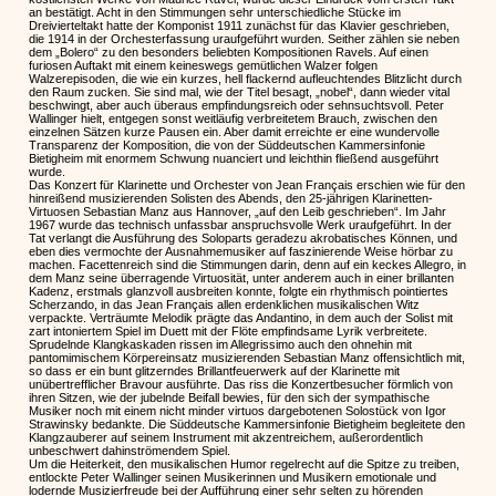
an bestätigt. Acht in den Stimmungen sehr unterschiedliche Stücke im
Dreivierteltakt hatte der Komponist 1911 zunächst für das Klavier geschrieben,
die 1914 in der Orchesterfassung uraufgeführt wurden. Seither zählen sie neben
dem „Bolero“ zu den besonders beliebten Kompositionen Ravels. Auf einen
furiosen Auftakt mit einem keineswegs gemütlichen Walzer folgen
Walzerepisoden, die wie ein kurzes, hell flackernd aufleuchtendes Blitzlicht durch
den Raum zucken. Sie sind mal, wie der Titel besagt, „nobel“, dann wieder vital
beschwingt, aber auch überaus empfindungsreich oder sehnsuchtsvoll. Peter
Wallinger hielt, entgegen sonst weitläufig verbreitetem Brauch, zwischen den
einzelnen Sätzen kurze Pausen ein. Aber damit erreichte er eine wundervolle
Transparenz der Komposition, die von der Süddeutschen Kammersinfonie
Bietigheim mit enormem Schwung nuanciert und leichthin fließend ausgeführt
wurde.
Das Konzert für Klarinette und Orchester von Jean Français erschien wie für den
hinreißend musizierenden Solisten des Abends, den 25-jährigen Klarinetten-
Virtuosen Sebastian Manz aus Hannover, „auf den Leib geschrieben“. Im Jahr
1967 wurde das technisch unfassbar anspruchsvolle Werk uraufgeführt. In der
Tat verlangt die Ausführung des Soloparts geradezu akrobatisches Können, und
eben dies vermochte der Ausnahmemusiker auf faszinierende Weise hörbar zu
machen. Facettenreich sind die Stimmungen darin, denn auf ein keckes Allegro, in
dem Manz seine überragende Virtuosität, unter anderem auch in einer brillanten
Kadenz, erstmals glanzvoll ausbreiten konnte, folgte ein rhythmisch pointiertes
Scherzando, in das Jean Français allen erdenklichen musikalischen Witz
verpackte. Verträumte Melodik prägte das Andantino, in dem auch der Solist mit
zart intoniertem Spiel im Duett mit der Flöte empfindsame Lyrik verbreitete.
Sprudelnde Klangkaskaden rissen im Allegrissimo auch den ohnehin mit
pantomimischem Körpereinsatz musizierenden Sebastian Manz offensichtlich mit,
so dass er ein bunt glitzerndes Brillantfeuerwerk auf der Klarinette mit
unübertrefflicher Bravour ausführte. Das riss die Konzertbesucher förmlich von
ihren Sitzen, wie der jubelnde Beifall bewies, für den sich der sympathische
Musiker noch mit einem nicht minder virtuos dargebotenen Solostück von Igor
Strawinsky bedankte. Die Süddeutsche Kammersinfonie Bietigheim begleitete den
Klangzauberer auf seinem Instrument mit akzentreichem, außerordentlich
unbeschwert dahinströmendem Spiel.
Um die Heiterkeit, den musikalischen Humor regelrecht auf die Spitze zu treiben,
entlockte Peter Wallinger seinen Musikerinnen und Musikern emotionale und
lodernde Musizierfreude bei der Aufführung einer sehr selten zu hörenden