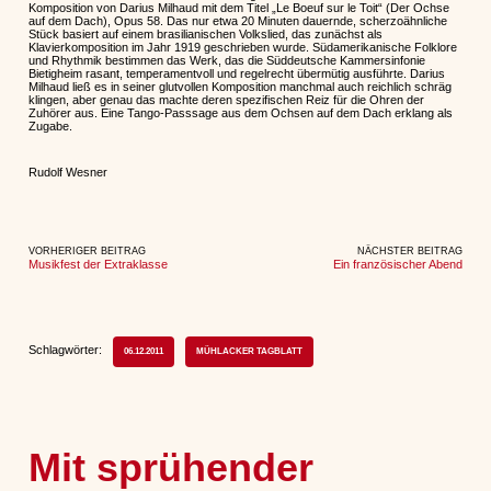
Komposition von Darius Milhaud mit dem Titel „Le Boeuf sur le Toit“ (Der Ochse
auf dem Dach), Opus 58. Das nur etwa 20 Minuten dauernde, scherzoähnliche
Stück basiert auf einem brasilianischen Volkslied, das zunächst als
Klavierkomposition im Jahr 1919 geschrieben wurde. Südamerikanische Folklore
und Rhythmik bestimmen das Werk, das die Süddeutsche Kammersinfonie
Bietigheim rasant, temperamentvoll und regelrecht übermütig ausführte. Darius
Milhaud ließ es in seiner glutvollen Komposition manchmal auch reichlich schräg
klingen, aber genau das machte deren spezifischen Reiz für die Ohren der
Zuhörer aus. Eine Tango-Passsage aus dem Ochsen auf dem Dach erklang als
Zugabe.
Rudolf Wesner
VORHERIGER BEITRAG
NÄCHSTER BEITRAG
Musikfest der Extraklasse
Ein französischer Abend
Schlagwörter:
06.12.2011
MÜHLACKER TAGBLATT
Mit sprühender