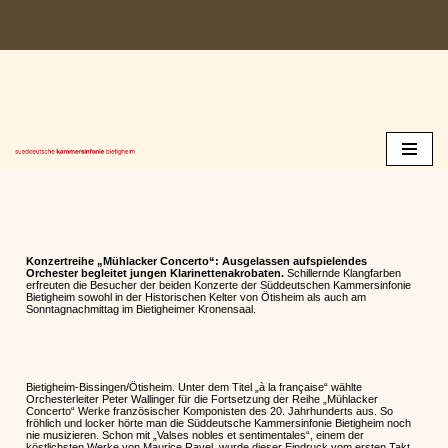
Zum
Inhalt
springen
Konzertreihe „Mühlacker Concerto“: Ausgelassen aufspielendes
Orchester begleitet jungen Klarinettenakrobaten.
Schillernde Klangfarben
erfreuten die Besucher der beiden Konzerte der Süddeutschen Kammersinfonie
Bietigheim sowohl in der Historischen Kelter von Ötisheim als auch am
Sonntagnachmittag im Bietigheimer Kronensaal.
Bietigheim-Bissingen/Ötisheim. Unter dem Titel „à la française“ wählte
Orchesterleiter Peter Wallinger für die Fortsetzung der Reihe „Mühlacker
Concerto“ Werke französischer Komponisten des 20. Jahrhunderts aus. So
fröhlich und locker hörte man die Süddeutsche Kammersinfonie Bietigheim noch
nie musizieren. Schon mit „Valses nobles et sentimentales“, einem der
köstlichsten Werke von Maurice Ravel, wurde dieser Eindruck vom ersten Takt