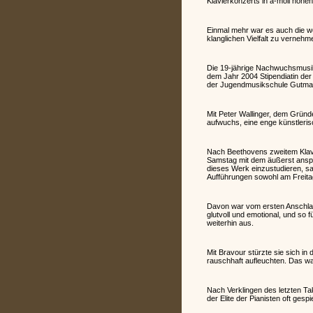
Klavierkonzerts in a-moll hohen 
Einmal mehr war es auch die wo
klanglichen Vielfalt zu verneh
Die 19-jährige Nachwuchsmusike
dem Jahr 2004 Stipendiatin der
der Jugendmusikschule Gutmann 
Mit Peter Wallinger, dem Gründ
aufwuchs, eine enge künstleri
Nach Beethovens zweitem Klavie
Samstag mit dem äußerst anspr
dieses Werk einzustudieren, sa
Aufführungen sowohl am Freita
Davon war vom ersten Anschlag 
glutvoll und emotional, und so 
weiterhin aus.
Mit Bravour stürzte sie sich in
rauschhaft aufleuchten. Das war
Nach Verklingen des letzten Ta
der Elite der Pianisten oft gesp