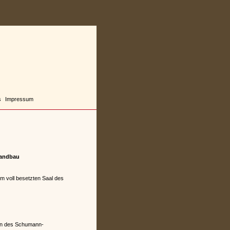
s
Impressum
landbau
m voll besetzten Saal des
tion des Schumann-