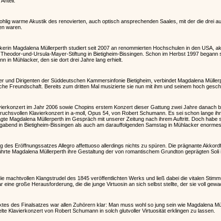
Anteil.
hlig warme Akustik des renovierten, auch optisch ansprechenden Saales, mit der die drei au
men waren.
rin Magdalena Müllerperth studiert seit 2007 an renommierten Hochschulen in den USA, aktue
 Theodor-und-Ursula-Mayer-Stiftung in Bietigheim-Bissingen. Schon im Herbst 1997 begann si
in Mühlacker, den sie dort drei Jahre lang erhielt.
er und Dirigenten der Süddeutschen Kammersinfonie Bietigheim, verbindet Magdalena Müller
sche Freundschaft. Bereits zum dritten Mal musizierte sie nun mit ihm und seinem hoch ge
rkonzert im Jahr 2006 sowie Chopins erstem Konzert dieser Gattung zwei Jahre danach brill
uchsvollen Klavierkonzert in a-moll, Opus 54, von Robert Schumann. Es sei schon lange i
gte Magdalena Müllerperth im Gespräch mit unserer Zeitung nach ihrem Auftritt. Doch habe si
gabend in Bietigheim-Bissingen als auch am darauffolgenden Samstag in Mühlacker enormes
des Eröffnungssatzes Allegro affettuoso allerdings nichts zu spüren. Die prägnante Akkordf
führte Magdalena Müllerperth ihre Gestaltung der von romantischem Grundton geprägten Soli i
 die machtvollen Klangstrudel des 1845 veröffentlichten Werks und ließ dabei die vitalen St
 eine große Herausforderung, die die junge Virtuosin an sich selbst stellte, der sie voll gew
ktes des Finalsatzes war allen Zuhörern klar: Man muss wohl so jung sein wie Magdalena Mü
ielte Klavierkonzert von Robert Schumann in solch glutvoller Virtuosität erklingen zu lassen.