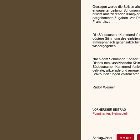
Getragen wurde die Solistin al
engagierter Leitung. Schumann h
brillant musizierenden Klangkö
dargebotenen Zugaben. Von Rob
Franz Liszt.
Die Süddeutsche Kammersinfoni
düstere Stimmung des einleitend
atmosphärisch gegensätzlichen
wiedergegeben.
Nach dem Schumann-Konzert st
Dieses neoklassizistische Klei
Süddeutschen Kammersinfonie B
delikate, glitzernde und anrege
Bravourleistungen vollbrachten
Rudolf Wesner
VORHERIGER BEITRAG
Fulminantes Heimspiel
Schlagwörter:
06.03.2012