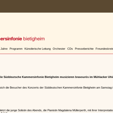
 Jahre
Programm
Künstlerische Leitung
Orchester
CDs
Presseberichte
Freundeskrei
die Süddeutsche Kammersinfonie Bietigheim musizieren bravourös im Mühlacker Uh
 sich die Besucher des Konzerts der Süddeutschen Kammersinfonie Bietigheim am Samstag i
letzt die junge Solistin des Abends, die Pianistin Magdalena Müllerperth, mit ihrer Interpreta