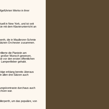
fgeführten Werke in ihrer
ll in New York, und ist seit
e mit dem Klavierunterricht an
perth, die in Maulbronn-Schmie
schätzten Orchester zusammen.
ierte die Pianistin am
hr großer Wunsch gewesen,
e vor den ersten öffentlichen
 Lampenfieber gehabt.
olge erklang bereits überaus
n allen drei Sätzen auch
immungskontraste durchaus auch
achsen war.
llerperth, um das populäre, von