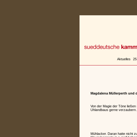
Zum
Inhalt
springen
Aktuelles
25
Magdalena Müllerperth und 
Von der Magie der Töne ließen
Uhlandbaus gerne verzaubern.
Mühlacker. Daran hatte nicht zu