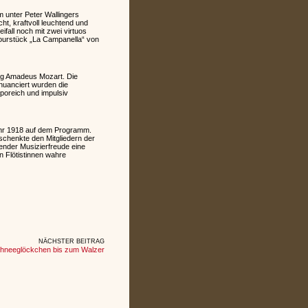
 unter Peter Wallingers
ht, kraftvoll leuchtend und
fall noch mit zwei virtuos
ourstück „La Campanella“ von
ng Amadeus Mozart. Die
 nuanciert wurden die
poreich und impulsiv
hr 1918 auf dem Programm.
schenkte den Mitgliedern der
ender Musizierfreude eine
n Flötistinnen wahre
NÄCHSTER BEITRAG
hneeglöckchen bis zum Walzer