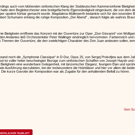
lerdings auch vom blühenden sinfonischen Klang der Süddeutschen Kammersinfonie Bietigheim
atte dem Begleitorchester eine breitgefächerte Eigenständigkeit eingeräumt, die von dem dic
rper opulent hörbar gemacht wurde. Magdalena Müllerperth bedankte sich für den tosenden Bei
ert Schumann erklang die ruhige Komposition „Der Abend“ , danach folgte als wahres Brav
e Bietigheim eröffnete das Konzert mit der Ouvertüre zur Oper „Don Giovanni“ von Wolfga
en Andantes ließ Orchesterleiter Peter Wallinger eindringlich hervortreten. Farbenreich und
 Themen der Ouvertüre, die den zwielichtigen Charakter des Don Juan andeuten sollen, tem
and noch die „Symphonie Classique“ in D-Dur, Opus 25, von Sergej Prokofjew aus dem Ja
nod ist voller heiter beschwingter Bezüge zum sinfonischen Schaffen von Joseph Haydn und 
ietigheim eine wunderbare Gelegenheit, mit tänzerischer Eleganz, feurigem Elan und sprüh
nde Ausführung darzubieten, bei der insbesondere die Holzbläser und hier vor allem die beide
. Die kurze Gavotte der Komposition war als Zugabe für den anhaltenden Beifall zu hören.
Vom Sc
MÜHLACKER TAGBLATT