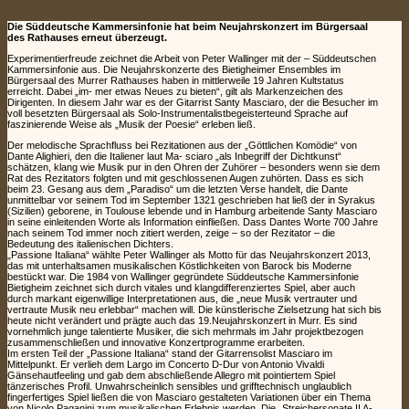
Die Süddeutsche Kammersinfonie hat beim Neujahrskonzert im Bürgersaal
des Rathauses erneut überzeugt.
Experimentierfreude zeichnet die Arbeit von Peter Wallinger mit der – Süddeutschen
Kammersinfonie aus. Die Neujahrskonzerte des Bietigheimer Ensembles im
Bürgersaal des Murrer Rathauses haben in mittlerweile 19 Jahren Kultstatus
erreicht. Dabei „im- mer etwas Neues zu bieten“, gilt als Markenzeichen des
Dirigenten. In diesem Jahr war es der Gitarrist Santy Masciaro, der die Besucher im
voll besetzten Bürgersaal als Solo-Instrumentalistbegeisterteund Sprache auf
faszinierende Weise als „Musik der Poesie“ erleben ließ.
Der melodische Sprachfluss bei Rezitationen aus der „Göttlichen Komödie“ von
Dante Alighieri, den die Italiener laut Ma- sciaro „als Inbegriff der Dichtkunst“
schätzen, klang wie Musik pur in den Ohren der Zuhörer – besonders wenn sie dem
Rat des Rezitators folgten und mit geschlossenen Augen zuhörten. Dass es sich
beim 23. Gesang aus dem „Paradiso“ um die letzten Verse handelt, die Dante
unmittelbar vor seinem Tod im September 1321 geschrieben hat ließ der in Syrakus
(Sizilien) geborene, in Toulouse lebende und in Hamburg arbeitende Santy Masciaro
in seine einleitenden Worte als Information einfließen. Dass Dantes Worte 700 Jahre
nach seinem Tod immer noch zitiert werden, zeige – so der Rezitator – die
Bedeutung des italienischen Dichters.
„Passione Italiana“ wählte Peter Wallinger als Motto für das Neujahrskonzert 2013,
das mit unterhaltsamen musikalischen Köstlichkeiten von Barock bis Moderne
bestückt war. Die 1984 von Wallinger gegründete Süddeutsche Kammersinfonie
Bietigheim zeichnet sich durch vitales und klangdifferenziertes Spiel, aber auch
durch markant eigenwillige Interpretationen aus, die „neue Musik vertrauter und
vertraute Musik neu erlebbar“ machen will. Die künstlerische Zielsetzung hat sich bis
heute nicht verändert und prägte auch das 19.Neujahrskonzert in Murr. Es sind
vornehmlich junge talentierte Musiker, die sich mehrmals im Jahr projektbezogen
zusammenschließen und innovative Konzertprogramme erarbeiten.
Im ersten Teil der „Passione Italiana“ stand der Gitarrensolist Masciaro im
Mittelpunkt. Er verlieh dem Largo im Concerto D-Dur von Antonio Vivaldi
Gänsehautfeeling und gab dem abschließende Allegro mit pointiertem Spiel
tänzerisches Profil. Unwahrscheinlich sensibles und grifftechnisch unglaublich
fingerfertiges Spiel ließen die von Masciaro gestalteten Variationen über ein Thema
von Nicolo Paganini zum musikalischen Erlebnis werden. Die „Streichersonate II A-