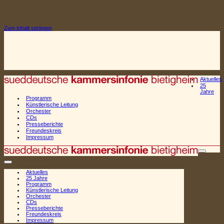
Zum Inhalt springen
Aktuelles
25
Jahre
Programm
Künstlerische Leitung
Orchester
CDs
Presseberichte
Freundeskreis
Impressum
Naviga
Navigationsmenü
Aktuelles
25 Jahre
Programm
Künstlerische Leitung
Orchester
CDs
Presseberichte
Freundeskreis
Impressum