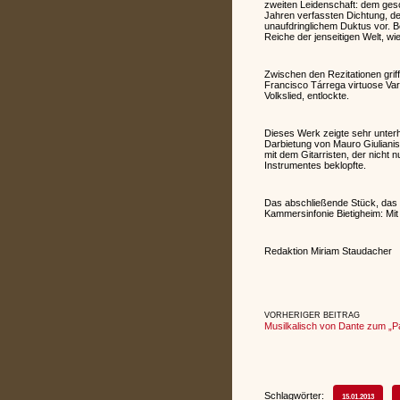
zweiten Leidenschaft: dem gesc
Jahren verfassten Dichtung, der
unaufdringlichem Duktus vor. B
Reiche der jenseitigen Welt, w
Zwischen den Rezitationen grif
Francisco Tárrega virtuose Var
Volkslied, entlockte.
Dieses Werk zeigte sehr unterh
Darbietung von Mauro Giulianis
mit dem Gitarristen, der nicht 
Instrumentes beklopfte.
Das abschließende Stück, das 
Kammersinfonie Bietigheim: Mit 
Redaktion Miriam Staudacher
VORHERIGER BEITRAG
Musilkalisch von Dante zum „P
Schlagwörter:
15.01.2013