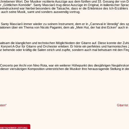
hriebenen Wort. Der Musiker rezitierte Auszüge aus dem fünften und 33. Gesang der von Dan
 „Göttlichen Komödie“. Santy Masciarò trug diese Auszüge im Original, in italienischer Spra
eeindruckend war hierbei besonders die Tatsache, dass er die Erlebnisse des Ich-Erzählers a
ie auch seine Musik, samt und sonders auswendig vortrug.
f Santy Masciarò immer wieder zu seinem Instrument, dem er in „Carneval in Venedig“ des 
iationen über ein Thema von Nicolo Paganini, dem als „Mein Hut, der hat drei Ecken“ auch i
altsam die klanglichen und technischen Möglichkeiten der Gitarre auf. Diese konnte der Zuh
 Konzert A-Dur für Gitarre und Orchester erleben: Er hörte ein perfektes und harmonisches
nur behende oder kräftig die Saiten strich und zupfte, sondern auch mal behutsam mit den Fi
Concerto per Archi von Nino Rota, war ein weiterer Höhepunkt des diesjährigen Neujahrsko
dieser viersätzigen Komposition unterstrichen die Musiker ihre herausragende Stellung in de
aten“
Gitarrist
BIETIGHEIMER ZEITUNG