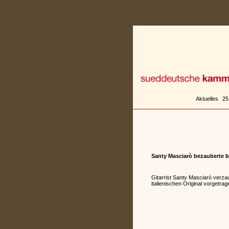
Zum
Inhalt
springen
Aktuelles
25
Santy Masciarò bezauberte 
Gitarrist Santy Masciarò verza
italienischen Original vorgetr