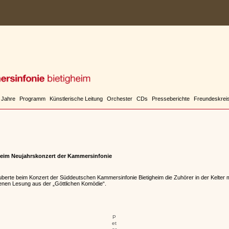
 Jahre
Programm
Künstlerische Leitung
Orchester
CDs
Presseberichte
Freundeskrei
beim Neujahrskonzert der Kammersinfonie
uberte beim Konzert der Süddeutschen Kammersinfonie Bietigheim die Zuhörer in der Kelter mi
agenen Lesung aus der „Göttlichen Komödie“.
P
et