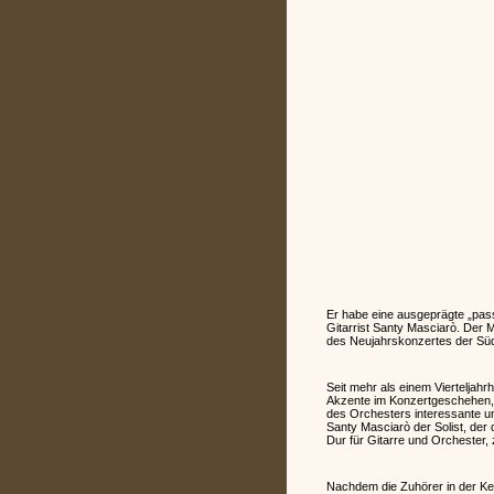
Er habe eine ausgeprägte „pass
Gitarrist Santy Masciarò. Der Mu
des Neujahrskonzertes der Süd
Seit mehr als einem Vierteljah
Akzente im Konzertgeschehen, un
des Orchesters interessante un
Santy Masciarò der Solist, der 
Dur für Gitarre und Orchester, 
Nachdem die Zuhörer in der Kel