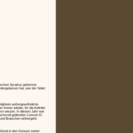
anischen Syrakus geborene
edergelassen hat, war der Solist
ietigheim außergewöhnliche
immer wieder, für die Auftritte
ern wissen. In diesem Jahr war
ruchsvoll geltendes Concert D-
 und Bratschen einhergeht.
ießend in den Genuss seiner