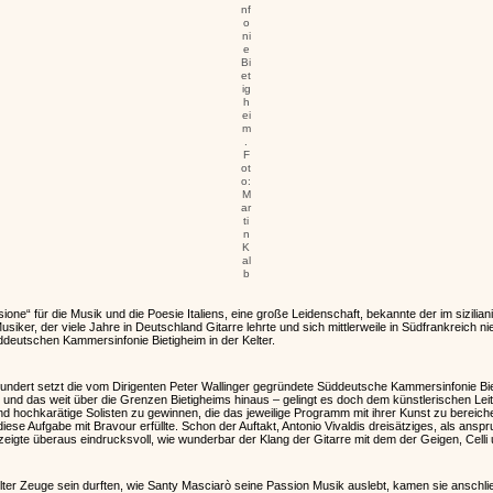
nf
o
ni
e
Bi
et
ig
h
ei
m
.
F
ot
o:
M
ar
ti
n
K
al
b
ione“ für die Musik und die Poesie Italiens, eine große Leidenschaft, bekannte der im sizili
siker, der viele Jahre in Deutschland Gitarre lehrte und sich mittlerweile in Südfrankreich ni
deutschen Kammersinfonie Bietigheim in der Kelter.
rhundert setzt die vom Dirigenten Peter Wallinger gegründete Süddeutsche Kammersinfonie B
d das weit über die Grenzen Bietigheims hinaus – gelingt es doch dem künstlerischen Leiter 
d hochkarätige Solisten zu gewinnen, die das jeweilige Programm mit ihrer Kunst zu bereich
diese Aufgabe mit Bravour erfüllte. Schon der Auftakt, Antonio Vivaldis dreisätziges, als ansp
zeigte überaus eindrucksvoll, wie wunderbar der Klang der Gitarre mit dem der Geigen, Celli
ter Zeuge sein durften, wie Santy Masciarò seine Passion Musik auslebt, kamen sie anschl