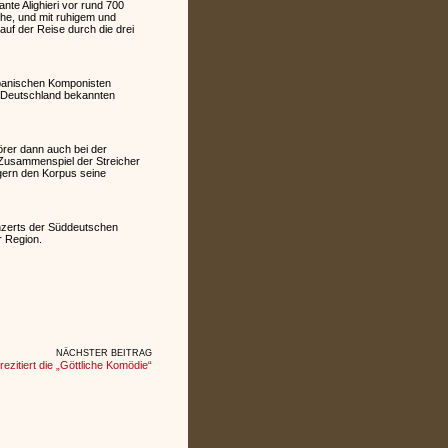
te Alighieri vor rund 700
che, und mit ruhigem und
uf der Reise durch die drei
spanischen Komponisten
n Deutschland bekannten
örer dann auch bei der
 Zusammenspiel der Streicher
ngern den Korpus seine
nzerts der Süddeutschen
r Region.
NÄCHSTER BEITRAG
 rezitiert die „Göttliche Komödie“