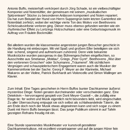
Antonio Buffo, meisterhaft verkörpert durch Jörg Schade, ist ein vielbeschäftigter
Komponist und Notentüftler, der gemeinsam mit seinem „musikalischen
Spitzenteam“ Stücke zu besonderen Anlässen komponiert und Noten repariert.
Da hat zum Beispiel der Hund von Herrn Suppengrün beim letzten Gartenfest ein
Notenblatt zerfetzt, wobei der wichtige vierte Ton des Motivs von Beethovens
Schicksalssinfonie verloren ging. Dieser muss ebenso gefunden werden wie ein
rhythmischer Effekt zu Lortzings Holzschuhtanz oder eine Geburtstagsmusik im
Auftrag von Fräulein Bockmüller.
Bei alledem wurden die klassenweise angereisten jungen Besucher geschickt in
die Handlung mit einbezogen. Mit viel Spaß und großem Eifer beteiligten sie sich
klat- schend, singend und aufmerksam zuhörend. Denn viele bekannte
Musikstücke wurden passgenau in das Bühnengeschehen eingeflochten, so
Ausschnitte aus Smetanas „Moldau“, Griegs „Peer Gynt“, Beethovens „Wut über
den verlorenen Groschen“ oder Schumanns „Träumerei“. Mit sichtlichem
Vergnügen und schauspielerischem Engagement waren auch die Musiker der
Kammersinfonie bei der Sache: Georg F. Meyer an der Klarinette, Michael
Makarov an der Violine, Patrick Burkhardt am Violoncello und Simon Wallinger am
Klavier.
Zum Inhalt: Eine Tages geschehen in Herrn Buffos bunter Dachkammer äußerst
mysteriöse Dinge: Noten geraten durcheinander oder verschwinden ganz. Eine
Detektivin – hervorragend gespielt von Dorit Meyer-Gastell –, die zufällig eine
Etage tie- fer wohnt und Musik eigentlich nicht besonders liebt, wird eingeschaltet.
Zu aller Überraschung entpuppt sie sich selbst als schlafwandelnde Täterin, die
am Ende doch noch der Musik etwas abgewinnen kann und sich sogar zu einem
Duett mit Herrn Buffo bewegen lässt. Das junge Publikum stimmt in auf Tafeln
gezeigten Refrains freudig mit ein.
Eine Stunde spannendes Musiktheater vor kunstvoll gestalteter
Dachkammerkulisse, mit exzellent vorgetragener und auf die jungen Hörer fein