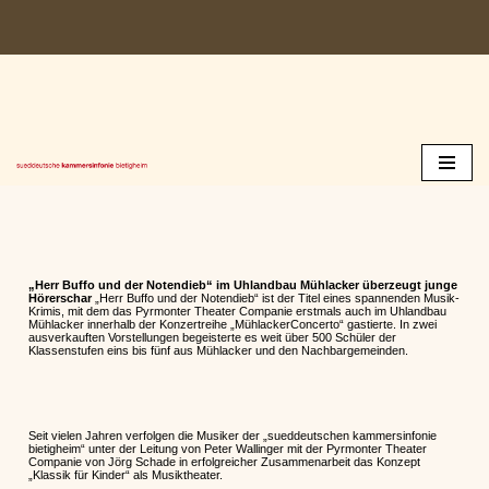
Zum
Inhalt
springen
„Herr Buffo und der Notendieb“ im Uhlandbau Mühlacker überzeugt junge
Hörerschar
„Herr Buffo und der Notendieb“ ist der Titel eines spannenden Musik-
Krimis, mit dem das Pyrmonter Theater Companie erstmals auch im Uhlandbau
Mühlacker innerhalb der Konzertreihe „MühlackerConcerto“ gastierte. In zwei
ausverkauften Vorstellungen begeisterte es weit über 500 Schüler der
Klassenstufen eins bis fünf aus Mühlacker und den Nachbargemeinden.
Seit vielen Jahren verfolgen die Musiker der „sueddeutschen kammersinfonie
bietigheim“ unter der Leitung von Peter Wallinger mit der Pyrmonter Theater
Companie von Jörg Schade in erfolgreicher Zusammenarbeit das Konzept
„Klassik für Kinder“ als Musiktheater.