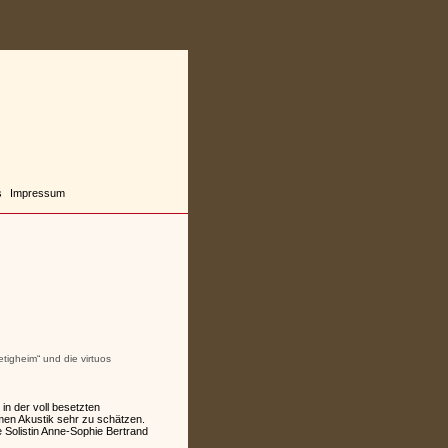
s
Impressum
tigheim“ und die virtuos
n der voll besetzten
rmen Akustik sehr zu schätzen.
 Solistin Anne-Sophie Bertrand