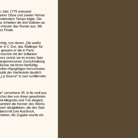
m Jahr 1775 entstand
g einer Oboe und zweier Hörner
chreitendem Tempo folgte. Die
erhielten die drei Solisten an
Orchester das Rondo aus. Mit
s Finale.
rfolg, von denen „Die weiße
 in C-Dur, das Wallinger für
 gewann er die in Paris
mochte mit der brillanten
ers setzte sie im ersten Satz
 in angemessener Zurückhaltung
kte mit ihrem feinfühlig-
nften Klangfolgen hervortreten
ität der Harfenistin deutlich
La Source“ in zart schillernder
“ versehene 45. in fis-moll aus
nächst den von ihnen gewohnten
 Allegretto und Trio elegant,
warteten die Kenner des Werks
sten übrigblieben, die den Satz
lanzvoll zum Ausdruck,
rleben. Als Zugabe wurde ein