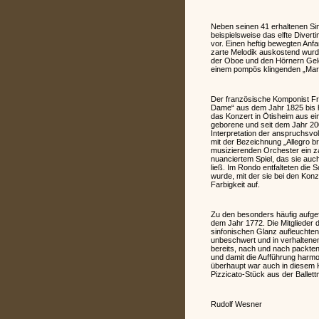
Neben seinen 41 erhaltenen Sin
beispielsweise das elfte Diver
vor. Einen heftig bewegten Anfa
zarte Melodik auskostend wurde 
der Oboe und den Hörnern Gelege
einem pompös klingenden „Marci
Der französische Komponist Fra
Dame“ aus dem Jahr 1825 bis he
das Konzert in Ötisheim aus ei
geborene und seit dem Jahr 2000
Interpretation der anspruchsvol
mit der Bezeichnung „Allegro b
musizierenden Orchester ein za
nuanciertem Spiel, das sie auch
ließ. Im Rondo entfalteten die S
wurde, mit der sie bei den Kon
Farbigkeit auf.
Zu den besonders häufig aufgef
dem Jahr 1772. Die Mitglieder
sinfonischen Glanz aufleuchten.
unbeschwert und in verhaltene
bereits, nach und nach packten 
und damit die Aufführung har
überhaupt war auch in diesem K
Pizzicato-Stück aus der Ballet
Rudolf Wesner