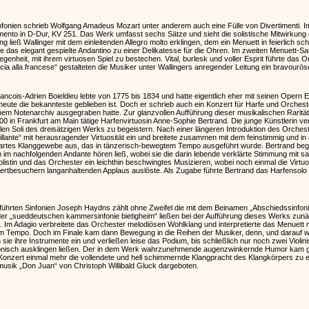
fonien schrieb Wolfgang Amadeus Mozart unter anderem auch eine Fülle von Divertimenti. I
timento in D-Dur, KV 251. Das Werk umfasst sechs Sätze und sieht die solistische Mitwirkun
ng ließ Wallinger mit dem einleitenden Allegro molto erklingen, dem ein Menuett in feierlich s
das elegant gespielte Andantino zu einer Delikatesse für die Ohren. Im zweiten Menuett-Satz 
nheit, mit ihrem virtuosen Spiel zu bestechen. Vital, burlesk und voller Esprit führte das 
a alla francese“ gestalteten die Musiker unter Wallingers anregender Leitung ein bravouröse
ncois-Adrien Boieldieu lebte von 1775 bis 1834 und hatte eigentlich eher mit seinen Opern E
ute die bekannteste geblieben ist. Doch er schrieb auch ein Konzert für Harfe und Orchester
nem Notenarchiv ausgegraben hatte. Zur glanzvollen Aufführung dieser musikalischen Rarität
 in Frankfurt am Main tätige Harfenvirtuosin Anne-Sophie Bertrand. Die junge Künstlerin ver
len Soli des dreisätzigen Werks zu begeistern. Nach einer längeren Introduktion des Orchest
rillante“ mit herausragender Virtuosität ein und breitete zusammen mit dem feinstimmig und
rtes Klanggewebe aus, das in tänzerisch-bewegtem Tempo ausgeführt wurde. Bertrand beglüc
 im nachfolgenden Andante hören ließ, wobei sie die darin lebende verklärte Stimmung mit sa
olistin und das Orchester ein leichthin beschwingtes Musizieren, wobei noch einmal die Virtuos
zertbesuchern langanhaltenden Applaus auslöste. Als Zugabe führte Bertrand das Harfensolo „
ührten Sinfonien Joseph Haydns zählt ohne Zweifel die mit dem Beinamen „Abschiedssinfonie
 der „sueddeutschen kammersinfonie bietigheim“ ließen bei der Aufführung dieses Werks zu
 Im Adagio verbreitete das Orchester melodiösen Wohlklang und interpretierte das Menuett mit
m Tempo. Doch im Finale kam dann Bewegung in die Reihen der Musiker, denn, und darauf 
sie ihre Instrumente ein und verließen leise das Podium, bis schließlich nur noch zwei Violini
monisch ausklingen ließen. Der in dem Werk wahrzunehmende augenzwinkernde Humor kam g
onzert einmal mehr die vollendete und hell schimmernde Klangpracht des Klangkörpers zu e
tmusik „Don Juan“ von Christoph Willibald Gluck dargeboten.