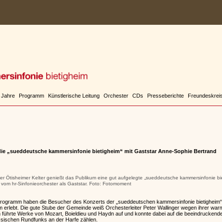
 Jahre
Programm
Künstlerische Leitung
Orchester
CDs
Presseberichte
Freundeskrei
die „sueddeutsche kammersinfonie bietigheim“ mit Gaststar Anne-Sophie Bertrand
er Ötisheimer Kelter genießt das Publikum eine gut aufgelegte „sueddeutsche kammersinfonie bie
vom hr-Sinfonieorchester als Gaststar. Foto: Fotomoment
Programm haben die Besucher des Konzerts der „sueddeutschen kammersinfonie bietigheim“ i
im erlebt. Die gute Stube der Gemeinde weiß Orchesterleiter Peter Wallinger wegen ihrer wa
 führte Werke von Mozart, Boieldieu und Haydn auf und konnte dabei auf die beeindruckende
sischen Rundfunks an der Harfe zählen.