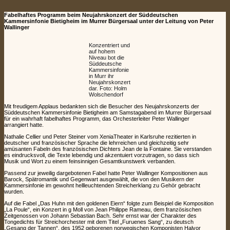
Fabelhaftes Programm beim Neujahrskonzert der Süddeutschen
Kammersinfonie Bietigheim im Murrer Bürgersaal unter der Leitung von Peter
Wallinger
Konzentriert und
auf hohem
Niveau bot die
Süddeutsche
Kammersinfonie
in Murr ihr
Neujahrskonzert
dar. Foto: Holm
Wolschendorf
Mit freudigem Applaus bedankten sich die Besucher des Neujahrskonzerts der
Süddeutschen Kammersinfonie Bietigheim am Samstagabend im Murrer Bürgersaal
für ein wahrhaft fabelhaftes Programm, das Orchesterleiter Peter Wallinger
arrangiert hatte.
Nathalie Cellier und Peter Steiner vom Xenia­Theater in Karlsruhe rezitierten in
deutscher und französischer Sprache die lehrreichen und gleichzeitig sehr
amüsanten Fabeln des französischen Dichters Jean de la Fontaine. Sie verstanden
es eindrucksvoll, die Texte lebendig und akzentuiert vorzutragen, so dass sich
Musik und Wort zu einem feinsinnigen Gesamtkunstwerk verbanden.
Passend zur jeweilig dargebotenen Fabel hatte Peter Wallinger Kompositionen aus
Barock, Spätromantik und Gegenwart ausgewählt, die von den Musikern der
Kammersinfonie im gewohnt hellleuchtenden Streicherklang zu Gehör gebracht
wurden.
Auf die Fabel „Das Huhn mit den goldenen Eiern“ folgte zum Beispiel die Komposition
„La Poule“, ein Konzert in g­ Moll von Jean Philippe Rameau, dem französischen
Zeitgenossen von Johann Sebastian Bach. Sehr ernst war der Charakter des
Tongedichts für Streichorchester mit dem Titel „Furuenes Sang“, zu deutsch
„Gesang der Tannen“, des 1952 geborenen norwegischen Komponisten Halvor