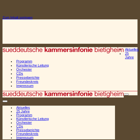
Zum Inhalt springen
Aktuelles
25
Jahre
Programm
Künstlerische Leitung
Orchester
CDs
Presseberichte
Freundeskreis
Impressum
Naviga
Navigationsmenü
Aktuelles
25 Jahre
Programm
Künstlerische Leitung
Orchester
CDs
Presseberichte
Freundeskreis
Impressum