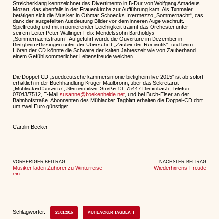
Streicherklang kennzeichnet das Divertimento in B-Dur von Wolfgang Amadeus
Mozart, das ebenfalls in der Frauenkirche zur Aufführung kam. Als Tonmaler
betätigen sich die Musiker in Othmar Schoecks Intermezzo „Sommernacht“, das
dank der ausgefeilten Ausdeutung Bilder vor dem inneren Auge wachruft.
Spielfreudig und mit imponierender Leichtigkeit träumt das Orchester unter
seinem Leiter Peter Wallinger Felix Mendelssohn Bartholdys
„Sommernachtstraum“. Aufgeführt wurde die Ouvertüre im Dezember in
Bietigheim-Bissingen unter der Überschrift „Zauber der Romantik“, und beim
Hören der CD könnte die Schwere der kalten Jahreszeit wie von Zauberhand
einem Gefühl sommerlicher Lebensfreude weichen.
Die Doppel-CD „sueddeutsche kammersinfonie bietigheim live 2015“ ist ab sofort
erhältlich in der Buchhandlung Krüger Maulbronn, über das Sekretariat
„MühlackerConcerto“, Sternenfelser Straße 13, 75447 Diefenbach, Telefon
07043/7512, E-Mail
susanne@boekenheide.net
, und bei Buch-Elser an der
Bahnhofstraße. Abonnenten des Mühlacker Tagblatt erhalten die Doppel-CD dort
um zwei Euro günstiger.
Carolin Becker
VORHERIGER BEITRAG
NÄCHSTER BEITRAG
Musiker laden Zuhörer zu Winterreise
Wiederhörens-Freude
ein
Schlagwörter:
23.01.2016
MÜHLACKER TAGBLATT