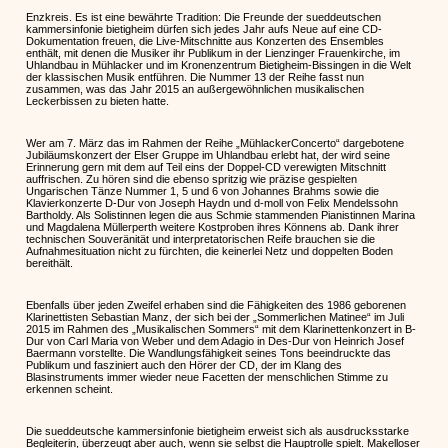
Enzkreis. Es ist eine bewährte Tradition: Die Freunde der sueddeutschen
kammersinfonie bietigheim dürfen sich jedes Jahr aufs Neue auf eine CD-
Dokumentation freuen, die Live-Mitschnitte aus Konzerten des Ensembles
enthält, mit denen die Musiker ihr Publikum in der Lienzinger Frauenkirche, im
Uhlandbau in Mühlacker und im Kronenzentrum Bietigheim-Bissingen in die Welt
der klassischen Musik entführen. Die Nummer 13 der Reihe fasst nun
zusammen, was das Jahr 2015 an außergewöhnlichen musikalischen
Leckerbissen zu bieten hatte.
Wer am 7. März das im Rahmen der Reihe „MühlackerConcerto“ dargebotene
Jubiläumskonzert der Elser Gruppe im Uhlandbau erlebt hat, der wird seine
Erinnerung gern mit dem auf Teil eins der Doppel-CD verewigten Mitschnitt
auffrischen. Zu hören sind die ebenso spritzig wie präzise gespielten
Ungarischen Tänze Nummer 1, 5 und 6 von Johannes Brahms sowie die
Klavierkonzerte D-Dur von Joseph Haydn und d-moll von Felix Mendelssohn
Bartholdy. Als Solistinnen legen die aus Schmie stammenden Pianistinnen Marina
und Magdalena Müllerperth weitere Kostproben ihres Könnens ab. Dank ihrer
technischen Souveränität und interpretatorischen Reife brauchen sie die
Aufnahmesituation nicht zu fürchten, die keinerlei Netz und doppelten Boden
bereithält.
Ebenfalls über jeden Zweifel erhaben sind die Fähigkeiten des 1986 geborenen
Klarinettisten Sebastian Manz, der sich bei der „Sommerlichen Matinee“ im Juli
2015 im Rahmen des „Musikalischen Sommers“ mit dem Klarinettenkonzert in B-
Dur von Carl Maria von Weber und dem Adagio in Des-Dur von Heinrich Josef
Baermann vorstellte. Die Wandlungsfähigkeit seines Tons beeindruckte das
Publikum und fasziniert auch den Hörer der CD, der im Klang des
Blasinstruments immer wieder neue Facetten der menschlichen Stimme zu
erkennen scheint.
Die sueddeutsche kammersinfonie bietigheim erweist sich als ausdrucksstarke
Begleiterin, überzeugt aber auch, wenn sie selbst die Hauptrolle spielt. Makelloser