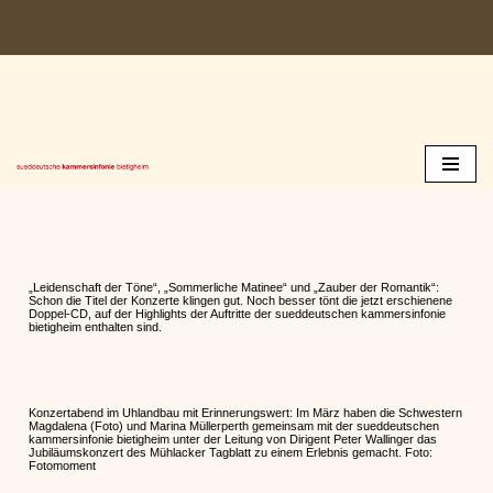
Zum
Inhalt
springen
„Leidenschaft der Töne“, „Sommerliche Matinee“ und „Zauber der Romantik“:
Schon die Titel der Konzerte klingen gut. Noch besser tönt die jetzt erschienene
Doppel-CD, auf der Highlights der Auftritte der sueddeutschen kammersinfonie
bietigheim enthalten sind.
Konzertabend im Uhlandbau mit Erinnerungswert: Im März haben die Schwestern
Magdalena (Foto) und Marina Müllerperth gemeinsam mit der sueddeutschen
kammersinfonie bietigheim unter der Leitung von Dirigent Peter Wallinger das
Jubiläumskonzert des Mühlacker Tagblatt zu einem Erlebnis gemacht. Foto:
Fotomoment