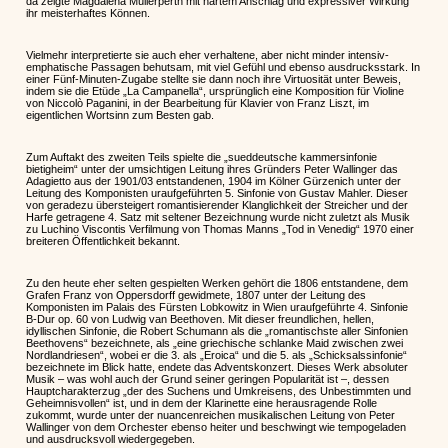
da zeigte Magdalena Müllerperth mit hartem Anschlag und expressiver Wirkung
ihr meisterhaftes Können.
Vielmehr interpretierte sie auch eher verhaltene, aber nicht minder intensiv-
emphatische Passagen behutsam, mit viel Gefühl und ebenso ausdrucksstark. In
einer Fünf-Minuten-Zugabe stellte sie dann noch ihre Virtuosität unter Beweis,
indem sie die Etüde „La Campanella“, ursprünglich eine Komposition für Violine
von Niccolò Paganini, in der Bearbeitung für Klavier von Franz Liszt, im
eigentlichen Wortsinn zum Besten gab.
Zum Auftakt des zweiten Teils spielte die „sueddeutsche kammersinfonie
bietigheim“ unter der umsichtigen Leitung ihres Gründers Peter Wallinger das
Adagietto aus der 1901/03 entstandenen, 1904 im Kölner Gürzenich unter der
Leitung des Komponisten uraufgeführten 5. Sinfonie von Gustav Mahler. Dieser
von geradezu übersteigert romantisierender Klanglichkeit der Streicher und der
Harfe getragene 4. Satz mit seltener Bezeichnung wurde nicht zuletzt als Musik
zu Luchino Viscontis Verfilmung von Thomas Manns „Tod in Venedig“ 1970 einer
breiteren Öffentlichkeit bekannt.
Zu den heute eher selten gespielten Werken gehört die 1806 entstandene, dem
Grafen Franz von Oppersdorff gewidmete, 1807 unter der Leitung des
Komponisten im Palais des Fürsten Lobkowitz in Wien uraufgeführte 4. Sinfonie
B-Dur op. 60 von Ludwig van Beethoven. Mit dieser freundlichen, hellen,
idyllischen Sinfonie, die Robert Schumann als die „romantischste aller Sinfonien
Beethovens“ bezeichnete, als „eine griechische schlanke Maid zwischen zwei
Nordlandriesen“, wobei er die 3. als „Eroica“ und die 5. als „Schicksalssinfonie“
bezeichnete im Blick hatte, endete das Adventskonzert. Dieses Werk absoluter
Musik – was wohl auch der Grund seiner geringen Popularität ist –, dessen
Hauptcharakterzug „der des Suchens und Umkreisens, des Unbestimmten und
Geheimnisvollen“ ist, und in dem der Klarinette eine herausragende Rolle
zukommt, wurde unter der nuancenreichen musikalischen Leitung von Peter
Wallinger von dem Orchester ebenso heiter und beschwingt wie tempogeladen
und ausdrucksvoll wiedergegeben.