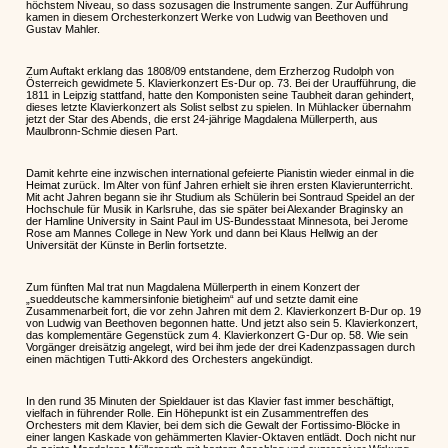
höchstem Niveau, so dass sozusagen die Instrumente sangen. Zur Aufführung
kamen in diesem Orchesterkonzert Werke von Ludwig van Beethoven und
Gustav Mahler.
Zum Auftakt erklang das 1808/09 entstandene, dem Erzherzog Rudolph von
Österreich gewidmete 5. Klavierkonzert Es-Dur op. 73. Bei der Uraufführung, die
1811 in Leipzig stattfand, hatte den Komponisten seine Taubheit daran gehindert,
dieses letzte Klavierkonzert als Solist selbst zu spielen. In Mühlacker übernahm
jetzt der Star des Abends, die erst 24-jährige Magdalena Müllerperth, aus
Maulbronn-Schmie diesen Part.
Damit kehrte eine inzwischen international gefeierte Pianistin wieder einmal in die
Heimat zurück. Im Alter von fünf Jahren erhielt sie ihren ersten Klavierunterricht.
Mit acht Jahren begann sie ihr Studium als Schülerin bei Sontraud Speidel an der
Hochschule für Musik in Karlsruhe, das sie später bei Alexander Braginsky an
der Hamline University in Saint Paul im US-Bundesstaat Minnesota, bei Jerome
Rose am Mannes College in New York und dann bei Klaus Hellwig an der
Universität der Künste in Berlin fortsetzte.
Zum fünften Mal trat nun Magdalena Müllerperth in einem Konzert der
„sueddeutsche kammersinfonie bietigheim“ auf und setzte damit eine
Zusammenarbeit fort, die vor zehn Jahren mit dem 2. Klavierkonzert B-Dur op. 19
von Ludwig van Beethoven begonnen hatte. Und jetzt also sein 5. Klavierkonzert,
das komplementäre Gegenstück zum 4. Klavierkonzert G-Dur op. 58. Wie sein
Vorgänger dreisätzig angelegt, wird bei ihm jede der drei Kadenzpassagen durch
einen mächtigen Tutti-Akkord des Orchesters angekündigt.
In den rund 35 Minuten der Spieldauer ist das Klavier fast immer beschäftigt,
vielfach in führender Rolle. Ein Höhepunkt ist ein Zusammentreffen des
Orchesters mit dem Klavier, bei dem sich die Gewalt der Fortissimo-Blöcke in
einer langen Kaskade von gehämmerten Klavier-Oktaven entlädt. Doch nicht nur