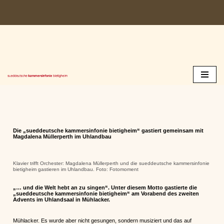
Zum
Inhalt
springen
Die „sueddeutsche kammersinfonie bietigheim“ gastiert gemeinsam mit
Magdalena Müllerperth im Uhlandbau
Klavier trifft Orchester: Magdalena Müllerperth und die sueddeutsche kammersinfonie
bietigheim gastieren im Uhlandbau. Foto: Fotomoment
„… und die Welt hebt an zu singen“. Unter diesem Motto gastierte die
„sueddeutsche kammersinfonie bietigheim“ am Vorabend des zweiten
Advents im Uhlandsaal in Mühlacker.
Mühlacker. Es wurde aber nicht gesungen, sondern musiziert und das auf