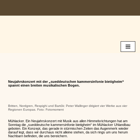
Zum
Inhalt
springen
Neujahrskonzert mit der „sueddeutschen kammersinfonie bietigheim“
spannt einen breiten musikalischen Bogen.
Britten, Nordgren, Respighi und Bartók: Peter Wallinger dirigiert vier Werke aus vier
Regionen Europas. Foto: Fotomoment
Mühlacker. Ein Neujahrskonzert mit Musik aus allen Himmelsrichtungen hat am
Sonntag die „sueddeutsche kammersinfonie bietigheim“ im Mühlacker Uhlandbau
geboten. Ein Konzept, das gerade in stürmischen Zeiten das Augenmerk wieder
darauf legt, dass wir durchaus nicht alleine stehen, da sich rings um uns herum
Nachbarn befinden, die uns bereichern.