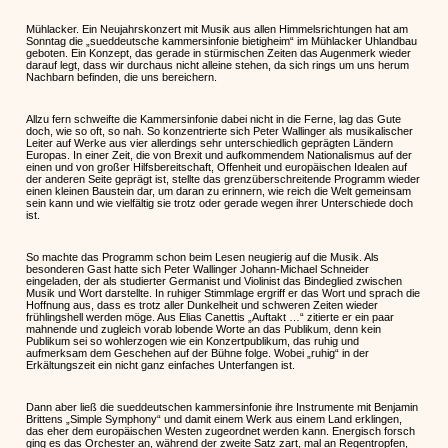
Mühlacker. Ein Neujahrskonzert mit Musik aus allen Himmelsrichtungen hat am
Sonntag die „sueddeutsche kammersinfonie bietigheim“ im Mühlacker Uhlandbau
geboten. Ein Konzept, das gerade in stürmischen Zeiten das Augenmerk wieder
darauf legt, dass wir durchaus nicht alleine stehen, da sich rings um uns herum
Nachbarn befinden, die uns bereichern.
Allzu fern schweifte die Kammersinfonie dabei nicht in die Ferne, lag das Gute
doch, wie so oft, so nah. So konzentrierte sich Peter Wallinger als musikalischer
Leiter auf Werke aus vier allerdings sehr unterschiedlich geprägten Ländern
Europas. In einer Zeit, die von Brexit und aufkommendem Nationalismus auf der
einen und von großer Hilfsbereitschaft, Offenheit und europäischen Idealen auf
der anderen Seite geprägt ist, stellte das grenzüberschreitende Programm wieder
einen kleinen Baustein dar, um daran zu erinnern, wie reich die Welt gemeinsam
sein kann und wie vielfältig sie trotz oder gerade wegen ihrer Unterschiede doch
ist.
So machte das Programm schon beim Lesen neugierig auf die Musik. Als
besonderen Gast hatte sich Peter Wallinger Johann-Michael Schneider
eingeladen, der als studierter Germanist und Violinist das Bindeglied zwischen
Musik und Wort darstellte. In ruhiger Stimmlage ergriff er das Wort und sprach die
Hoffnung aus, dass es trotz aller Dunkelheit und schweren Zeiten wieder
frühlingshell werden möge. Aus Elias Canettis „Auftakt …“ zitierte er ein paar
mahnende und zugleich vorab lobende Worte an das Publikum, denn kein
Publikum sei so wohlerzogen wie ein Konzertpublikum, das ruhig und
aufmerksam dem Geschehen auf der Bühne folge. Wobei „ruhig“ in der
Erkältungszeit ein nicht ganz einfaches Unterfangen ist.
Dann aber ließ die sueddeutschen kammersinfonie ihre Instrumente mit Benjamin
Brittens „Simple Symphony“ und damit einem Werk aus einem Land erklingen,
das eher dem europäischen Westen zugeordnet werden kann. Energisch forsch
ging es das Orchester an, während der zweite Satz zart, mal an Regentropfen,