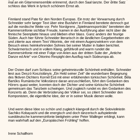
mal an ein Gitarrenensemble erinnernd, durch den Saal tanzte. Der dritte Satz
schloss das Werk in lyrisch schönem Ernst ab.
Finnland stand Pate für den Norden Europas. Ein trotz der Vorwarnung durch
Schneider sehr langer Text über eine Busfahrt in Finnland bereitete dennoch gut
auf die nordische Weite vor. Pehr Nordgrens „Spielmannsporträts“ bereiteten der
Kammersinfonie sichtbar Freude, kamen in der Ausführung aber nicht über die
finnische Seenplatte hinaus und blieben eher blass. Ganz anders der feurige
Süden. Auch hier führte Schneider literarisch in die ländlichen Gegebenheiten ein
und zitierte aus einem Text Vittorinis, der mit einem Augenzwinkern von dem
Besuch eines heimkehrenden Sohnes bei seiner Mutter in Italien berichtet.
Schwärmerisch und in vollem Klang, gefühlvoll und warm rundet die
Kammersinfonie mit einer Folge von Arien aus der dritten Suite der „Antiche
Danze ed Arie“ von Ottorino Respighi den Ausflug nach Südeuropa ab.
Der Osten darf zum Schluss seine geheimnisvolle Schönheit enthüllen. Schneider
liest aus Deszö Kosztolányis „Ein Held seiner Zeit“ die wunderbare Begegnung
des fiktiven Dichters Kornél Esti mit einer erblühenden türkischen Schönheit. Béla
Bartóks Rumänische Volkstänze daran anzuschließen, führt den Gedanken des
Hörers quasi weiter, konnten doch der Dichter und seine türkische Schönheit
gemeinsam das Tanzbein schwingen. Und zugleich rundet es den Gedanken des
Konzerts ab. Denn die Verbrüderung der Völker sei, so zitiert Schneider den
Komponisten, die eigentliche Idee, der er in seiner Musik dienen wolle.
Und wenn diese Idee so schön und zugleich klangvoll durch die Soloviolinistin
Sachiko Kobayashi und die energisch und doch tänzerisch aufspielende
sueddeutsche kammersinfonie bietigheim unter Peter Wallinger erklingt, kann
man wahrhaft auf den „Europäischen Frühling“ hoffen.
Irene Schallhorn