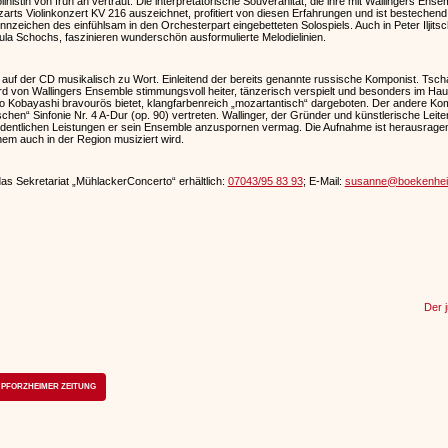
linistin von früh an vertraut. Die interpretatorische Souveränität, die ihre mit Wallingers Ens
rts Violinkonzert KV 216 auszeichnet, profitiert von diesen Erfahrungen und ist bestechend
nnzeichen des einfühlsam in den Orchesterpart eingebetteten Solospiels. Auch in Peter Iljit
sula Schochs, faszinieren wunderschön ausformulierte Melodielinien.
uf der CD musikalisch zu Wort. Einleitend der bereits genannte russische Komponist. Tsch
rd von Wallingers Ensemble stimmungsvoll heiter, tänzerisch verspielt und besonders im Hau
ko Kobayashi bravourös bietet, klangfarbenreich „mozartantisch“ dargeboten. Der andere Ko
enischen“ Sinfonie Nr. 4 A-Dur (op. 90) vertreten. Wallinger, der Gründer und künstlerische Lei
rdentlichen Leistungen er sein Ensemble anzuspornen vermag. Die Aufnahme ist herausragen
hem auch in der Region musiziert wird.
das Sekretariat „MühlackerConcerto“ erhältlich:
07043/95 83 93
; E-Mail:
susanne@boekenhei
Der 
PFORZHEIMER ZEITUNG