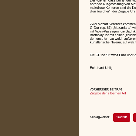
Der Wiener Klassiker ist der Vio
hörende Ausgestaltung von Moza
makellose Konturen sind die Ke
d’un lieu cher“, der Zugabe Ur
Zwei Mozart-Verehrer kommen a
G-Dur (op. 61) „Mozartiana“ wi
mit Violin-Passagen, die Sachi
Bartholdy, ist mit seiner „itali
demonstriert, zu welch außero
künstlerische Niveau, auf welc
Die CD ist für zwölf Euro über 
Eckehard Uhlig
VORHERIGER BEITRAG
Zugabe der silbernen Art
Schlagwörter:
15.02.2018