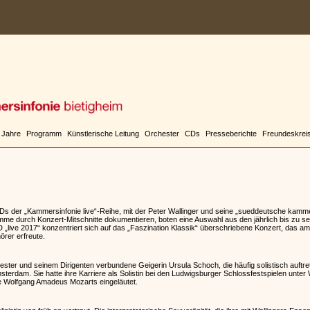
 Jahre
Programm
Künstlerische Leitung
Orchester
CDs
Presseberichte
Freundeskrei
CDs der „Kammersinfonie live“-Reihe, mit der Peter Wallinger und seine „sueddeutsche kammer
mme durch Konzert-Mitschnitte dokumentieren, boten eine Auswahl aus den jährlich bis zu 
„live 2017“ konzentriert sich auf das „Faszination Klassik“ überschriebene Konzert, das 
rer erfreute.
ster und seinem Dirigenten verbundene Geigerin Ursula Schoch, die häufig solistisch auftr
rdam. Sie hatte ihre Karriere als Solistin bei den Ludwigsburger Schlossfestspielen unte
e Wolfgang Amadeus Mozarts eingeläutet.