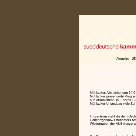
Zum
Inhalt
springen
Aktuelles
25
Mühlacker. Alle bisherigen 14 
Mühlacker präsentierte Progra
nun erschienene 15. Jahres-CD 
Mühlacker Uhlandbau viele Zuhö
Im Zentrum steht die dem Orche
Concertgebouw Orchesters Amste
Wiedergaben der Violinkonzert