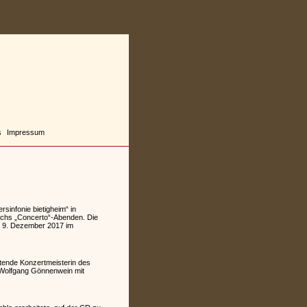
s
Impressum
sinfonie bietigheim“ in
sechs „Concerto“-Abenden. Die
am 9. Dezember 2017 im
etende Konzertmeisterin des
r Wolfgang Gönnenwein mit