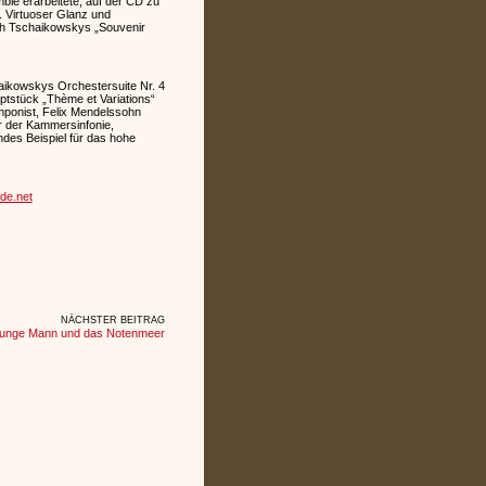
emble erarbeitete, auf der CD zu
. Virtuoser Glanz und
sch Tschaikowskys „Souvenir
aikowskys Orchestersuite Nr. 4
ptstück „Thème et Variations“
mponist, Felix Mendelssohn
ter der Kammersinfonie,
des Beispiel für das hohe
de.net
NÄCHSTER BEITRAG
junge Mann und das Notenmeer