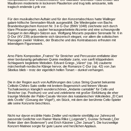
Maulbronn moderierte in lockerem Plauderton und trug teils amüsante, teils
tragisch endende Lyrik vor.
Für den musikalischen Auftakt und für den Konzertabschluss hatte Wallinger
galant-höfische Serenaden-Musik ausgewählt. Die Wiedergabe von Bachs
Brandenburgischem Konzert Nr. 3 in G-Dur (BWV 1048) zeichnete sich durch
klare Phrasierungen, sauber herausgearbeitete Akzente und eine schwungvolle
Gangart in den Allegro-Sätzen aus. Wolfgang Mozarts populäre Serenade Nr. 6 in
D-Dur (KV 239) präsentierte sich tänzerisch elegant, vor allem die solistischen
Passagen zweier Violinen, der Bratsche und des Kontrabasses erfreuten mit
lebendigem Figurenwerk.
Arno Pärts Komposition „Fratres“ für Streicher und Percussion entfaltete über
einer bordunartig gehaltenen Quinte meditativ zarte, von sanft klöppelndem
Schlagwerk begleitete Melodien. Edvard Griegs „Váren“ (op. 34) zauberte
märchenhaft-nordische Klänge hervor, die Romanze C-Dur (op. 42) von Jan
Sibelius blieb – trotz der eigentlich hellen Tonart – dunkel verhangen.
Die in der Region auch von Aufführungen des Lotus String Quartet bekannte
Cellistin Chihiro Saito stellte mit breitem Bogenstrich und feinem Vibrato
Tschaikowskys klanglich wunderschönes „Andante cantabile“ für Cello und
Streicher (op. Posthum) vor und und zelebrierte mit großer Einfühlung die eher
traurige Melodie der Pablo-Casals-Version des katalanischen Volksliedes „El Cant
dels Ocells“ (Gesang der Vögel“), ein Stück, mit dem der berühmte Cello-Spieler
alle seine Konzerte beschloss.
Nicht nur davon erzählte Hatto Zeidler und rezitierte sinnfällig zur Jahreszeit
passende Gedichte von Rainer Maria Rilke („Legende“), Gustav Schwab („Der
Reiter über den Bodensee“) und Erich Kästner („Der Januar“). Die kurzweilige
Konzert-Matinee sorgte für gute Laune und herzlichen Applaus.