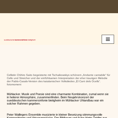
Zum
Inhalt
springen
Cellistin Chihiro Saito begeisterte mit Tschaikowskys schönem „Andante cantabile“ für
Cello und Streicher und der einfühlsamen Interpretation der eher traurigen Melodie
der Pablo-Casals-Version des katalanischen Volksliedes „El Cant dels Ocells“.
fotomoment
Mühlacker. Musik und Poesie sind eine charmante Kombination, zumal wenn sie
in heiterer Atmosphäre, zusammenfinden. Beim Neujahrskonzert der
sueddeutschen kammersinfonie bietigheim im Mühlacker Uhlandbau war ein
solcher Rahmen gegeben.
Peter Wallingers Ensemble musizierte in kleiner Besetzung stimmungsvolle
Kompositionen und Virtuosenstücke. Der Bildhauer und Autor Hatto Zeidler aus