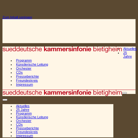
Zum Inhalt springen
Aktuelles
25
Jahre
Programm
Künstlerische Leitung
Orchester
CDs
Presseberichte
Freundeskreis
Impressum
Naviga
Navigationsmenü
Aktuelles
25 Jahre
Programm
Künstlerische Leitung
Orchester
CDs
Presseberichte
Freundeskreis
Impressum