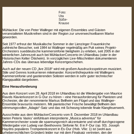
Foto:
Uta
Süße-
Krause
Mühlacker. Die von Peter Wallinger mit eigenen Ensembles und Gästen
veranstalteten Musikreihen sind in der Region zur unverwechselbaren Marke
geworden.
Seit 1977 erfreut der Musikalische Sommer in der Lienzinger Frauenkirche
zahlreiche Besucher, seit 1984 ist Wallinger regelmäßig am Pult seines Projekt-
Orchesters sueddeutsche kammersinfonie bietigheim zu erleben, seit 2005 in der
winterlichen Jahreszeit auch bei MühlackerConcerto im Uhlandbau (oder in der
Historischen Kelter Ötisheim). In vorzüglichen Live-Mitschnitten dokumentieren
Jahres-CDs das überaus lebendige Konzertgeschehen.
Auch auf der neuen CD „live 2018“ wird mit großem Ausdrucksspektrum musiziert.
Stile und Genres konkurrieren miteinander. Konzerthöhepunkte mit Wallingers
Kammersinfonie und gastierenden Solisten werden in sehr guter technischer
Klangqualität dargeboten.
Eine Herausforderung
Aus dem Konzert vom 28. April 2018 im Uhlandbau ist die Wiedergabe von Maurice
Ravels Klavierkonzert in G-Dur zu hören – eine Herausforderung für Pianisten und
Orchester, die der renommierte Markus Bellheim am Flügel und das Wallinger-
Ensemble bravourös meistern. Mit pianistischer Frische bewältigt Bellheim den
stimmungsvollen „Adagio“-Satz und das mit Schwung tobende finale Klangfeuerwerk.
Ausschnitte aus dem MühlackerConcerto vom 8. Dezember 2018 im Uhlandbau
bieten Peteris Vasks’ einfühlsam interpretierte „Musica adventus“ für
Kammerorchester sowie die spannungsreich akzentuierte und straff durchgezogene
Wiedergabe von Ludwig van Beethovens Sinfonie Nr. 8 in F-Dur (op. 93). Joseph
Haydns populäres Trompetenkonzert in Es-Dur (Hob. VIIe: 1) ist (wohl aus
urheberrechtlichen Gründen) leider nur mit dem Finalsatz vertreten, den der