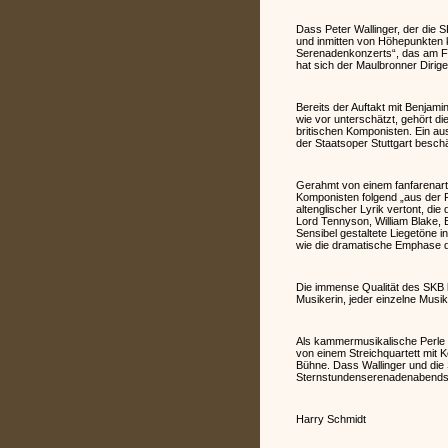
Dass Peter Wallinger, der die 
und inmitten von Höhepunkten 
Serenadenkonzerts“, das am Fo
hat sich der Maulbronner Dirigen
Bereits der Auftakt mit Benjami
wie vor unterschätzt, gehört d
britischen Komponisten. Ein au
der Staatsoper Stuttgart beschä
Gerahmt von einem fanfarenarti
Komponisten folgend „aus der Fe
altenglischer Lyrik vertont, di
Lord Tennyson, William Blake, 
Sensibel gestaltete Liegetöne 
wie die dramatische Emphase de
Die immense Qualität des SKB 
Musikerin, jeder einzelne Musi
Als kammermusikalische Perle da
von einem Streichquartett mit K
Bühne. Dass Wallinger und die 
Sternstundenserenadenabends
Harry Schmidt