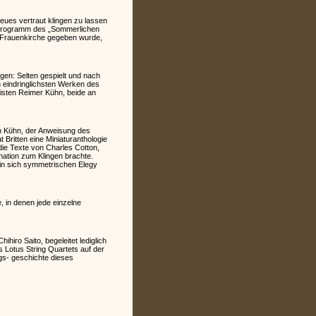
eues vertraut klingen zu lassen
m Programm des „Sommerlichen
r Frauenkirche gegeben wurde,
gen: Selten gespielt und nach
n eindringlichsten Werken des
isten Reimer Kühn, beide an
en Kühn, der Anweisung des
Britten eine Miniaturanthologie
die Texte von Charles Cotton,
nation zum Klingen brachte.
 in sich symmetrischen Elegy
 in denen jede einzelne
iro Saito, begeleitet lediglich
s Lotus String Quartets auf der
gs- geschichte dieses