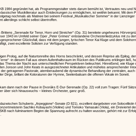
SKB 1984 gegründet hat, als Programmgestalter stets darum bemüht ist, Vertrautes neu und N
klassischer Musikliteratur auch Entdeckungen zu ermöglichen, ist weithin bekannt. Mit de
lgetag nochmals als Matinee bei seinem Festival „Musikalischer Sommer“ in der Lienzinge
t allerdings schlicht selbst übertroffen.
n Brittens „Serenade für Tenor, Horn und Streicher“ (Op. 31) bereitete ungeheures Hörvergnü
ieser 1943 im Umfeld seiner Oper „Peter Grimes“ entstandene Orchesterliedzyklus mit zu de
sgesprochener Glücksfall, dass mit dem jungen, lyrischen Tenor Kai Kluge und dem Solohorn
ftigt, zwei exzellente Solisten zur Verfügung standen.
gen Prolog, auf die Naturtonreihe des Horns beschränkt, und dessen Reprise als Epilog, d
rne“ -in diesem Fall aus einem Aufenthaltsraum im Rücken des Publikums erklingen ließ, hat 
e das Thema der Nacht aus unterschiedlichen Perspektiven beleuchtet. Hinreißend, wie Kluge 
Ben Jonson und John Keats in ausgezeichneter Artikulation und mühelos ansprechender Into
in der getragenen Pastorale, atemberaubend die dynamische Behandlung der zentralen, auch
r Dirge, brillant die Koloraturen der Hymne, Seelenbalsam die offenen Vokale im Sonett.
kam dann nach der Pause in Dvoráks E-Dur-Serenade (Op. 22) voll zum Tragen: Fünf Sätze,
ker über sich hinauswuchs – kleines Orchester, ganz groß.
zwischen Schuberts „Arpeggione“-Sonate (D 821), exzellent dargeboten von Solocellistin Chih
onzertmeisterin Sachiko Kobayashi (Violine) und Tomoko Yamasaki (Viola), ein Dreiviertel de
SKB nach fulminantem Beginn die Spannung aufrecht zu halten wussten, gehört mit zur Erfol
.