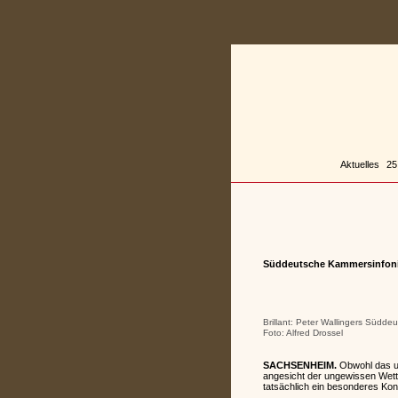
Zum
Inhalt
springen
Aktuelles
25
Süddeutsche Kammersinfonie
Brillant: Peter Wallingers Südde
Foto: Alfred Drossel
SACHSENHEIM.
Obwohl das u
angesicht der ungewissen Wet
tatsächlich ein besonderes Konz