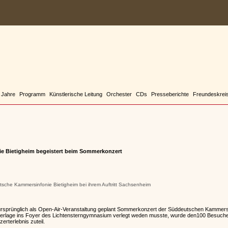
 Jahre
Programm
Künstlerische Leitung
Orchester
CDs
Presseberichte
Freundeskrei
 Bietigheim begeistert beim Sommerkonzert
utsche Kammersinfonie Bietigheim bei ihrem Auftritt Sachsenheim
rsprünglich als Open-Air-Veranstaltung geplant Sommerkonzert der Süddeutschen Kammersi
terlage ins Foyer des Lichtensterngymnasium verlegt weden musste, wurde den100 Besuc
erterlebnis zuteil.