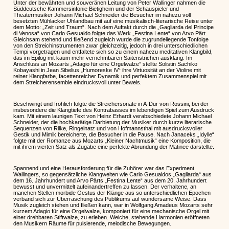
Unter der bewährten und souveränen Leitung von Peter Wallinger nahmen die
Süddeutsche Kammersinfonie Bietigheim und der Schauspieler und
Theatermusiker Johann Michael Schneider die Besucher im nahezu voll
besetzten Mühlacker Uhlandbau mit auf eine musikalisch-literarische Reise unter
dem Motto: „Zeit und Traum“. Nach dem Auftakt durch die „Gagliarda del Principe
di Venosa“ von Carlo Gesualdo folgte das Werk „Festina Lente“ von Arvo Pärt.
Gleichsam stehend und fließend zugleich wurde die zugrundeliegende Tonfolge
von den Streichinstrumenten zwar gleichzeitig, jedoch in drei unterschiedlichen
Tempi vorgetragen und entfaltete sich so zu einem nahezu meditativen Klangbild,
das im Epilog mit kaum mehr vernehmbaren Saitenstrichen ausklang. Im
Anschluss an Mozarts „Adagio für eine Orgelwalze“ stellte Solistin Sachiko
Kobayashi in Jean Sibelius „Humoreske IV“ ihre Virtuosität an der Violine mit
reiner Klangfarbe, facettenreicher Dynamik und perfektem Zusammenspiel mit
dem Streicherensemble eindrucksvoll unter Beweis.
Beschwingt und fröhlich folgte die Streichersonate in A-Dur von Rossini, bei der
insbesondere die Klangtiefe des Kontrabasses im lebendigen Spiel zum Ausdruck
kam. Mit einem launigen Text von Heinz Erhardt verabschiedete Johann Michael
Schneider, der die hochkarätige Darbietung der Musiker durch kurze literarische
Sequenzen von Rilke, Ringelnatz und von Hofmannsthal mit ausdrucksvoller
Gestik und Mimik bereicherte, die Besucher in die Pause. Nach Janaceks „Idylle“
folgte mit der Romanze aus Mozarts „Kleiner Nachtmusik“ eine Komposition, die
mit ihrem vierten Satz als Zugabe eine perfekte Abrundung der Matinee darstellte.
Spannend und eine Herausforderung für die Zuhörer war das Experiment
Wallingers, so gegensätzliche Klangwelten wie Carlo Gesualdos „Gagliarda“ aus
dem 16. Jahrhundert und Arvo Pärts „Festina Lente“ aus dem 20. Jahrhundert
bewusst und unvermittelt aufeinandertreffen zu lassen. Der verhaltene, an
manchen Stellen morbide Gestus der Klänge aus so unterschiedlichen Epochen
verband sich zur Überraschung des Publikums auf wundersame Weise. Dass
Musik zugleich stehen und fließen kann, war in Wolfgang Amadeus Mozarts sehr
kurzem Adagio für eine Orgelwalze, komponiert für eine mechanische Orgel mit
einer drehbaren Stiftwalze, zu erleben. Weiche, stehende Harmonien eröffneten
den Musikern Räume für pulsierende, melodische Bewegungen.