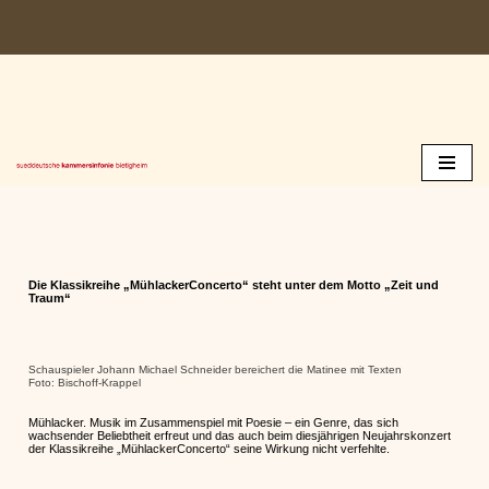
Zum
Inhalt
springen
Die Klassikreihe „MühlackerConcerto“ steht unter dem Motto „Zeit und
Traum“
Schauspieler Johann Michael Schneider bereichert die Matinee mit Texten
Foto: Bischoff-Krappel
Mühlacker. Musik im Zusammenspiel mit Poesie – ein Genre, das sich
wachsender Beliebtheit erfreut und das auch beim diesjährigen Neujahrskonzert
der Klassikreihe „MühlackerConcerto“ seine Wirkung nicht verfehlte.