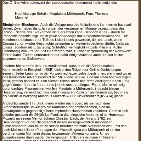
Das Online-Adventskonzert der sueddeutschen kammersinfonie bietigheim
Hochklassige Solistin: Magdalena Müllerperth. Foto: Theresa
Mammel
Bietigheim-Bissingen.
Auch die Verlagerung des Kulturlebens ins Internet hat zwei
Seiten: Zwar haben die Erfahrungen der vergangenen Monate gezeigt, dass das
Online-Erlebnis das Livekonzert nicht ersetzen kann. Dennoch ist es – durch die
Pandemie beschleunigt und in gewisser Analogie dazu exponentiell wachsend – ein
zunehmend bedeutsamer Teil des Kulturlebens geworden, der uns auch, wenn
Corona schon wieder Geschichte geworden ist, weiterhin begleiten dürfte. Nicht als
Ersatz, sondern als Ergänzung: Schließlich ermöglicht virtuelle Präsenz, Kultur
unabhängig von Ort und Zeit zu erfahren, was zu einer Vergrößerung der Reichweite
führen kann. Zudem unterstreicht der dafür nötige Aufwand auch den der Kultur
zugemessenen Stellenwert.
Insofern höchsterfreulich und verdienstvoll, dass auch die Süddeutschen
Kammersinfonie Bietigheim (SKB) sich in den Reigen der Online-Darbietungen
einreiht. Jeder kann nun in der Vorweihnachtszeit selbst bestimmen, wann und wo er
das traditionelle Adventskonzert der SKB genießen will. Und um einen hochkarätigen
Musikgenuss handelt es sich allemal: Einmal mehr hat Peter Wallinger für sein 1984
gegründetes, über die Jahrzehnte jedoch stets verjüngtes Ensemble ein stimmig
durchdachtes Programm entworfen. Magdalena Müllerperth, im saphirblauen
Hosenanzug, verneigt sich vor dem imaginären Publikum im Kronensaal, bevor sie
als Solistin in Wolfgang Amadeus Mozarts A-Dur-Klavierkonzert (KV 414) glänzt.
Andächtig wandert ihr Blick immer wieder nach oben, als sie nach dem
Orchestervorspiel im Allegro die Kantilenen der empfindsamen, sich an
Gesanglichkeit gegenseitig übertrumpfenden Hauptthemen zelebriert. Ganz in sich
gekehrt gestaltet die 28-jährige Pianistin das elegische Andante, einer Hommage
Mozarts an seinen Mentor Johann Christian Bach, der Anfang 1782, ein
Dreivierteljahr vor der Niederschrift dieses außergewöhnlich melodiösen
Klavierkonzerts, das heute zu seinen beliebtesten zählt, verstorben war – mit den
nach Moll modulierten Passagen des Mittelteils gestaltet Müllerperth einen der
berührendsten Momente dieses bewegenden Adventskonzerts. Umso
ausgelassener dann wieder die vergnügten Trillerverzierungen im heiteren