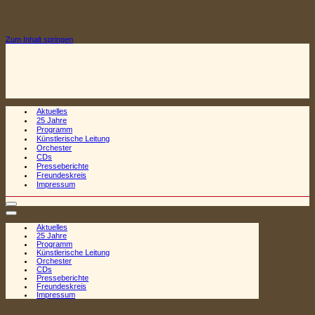
Zum Inhalt springen
Aktuelles
25 Jahre
Programm
Künstlerische Leitung
Orchester
CDs
Presseberichte
Freundeskreis
Impressum
Navigationsmenü
Navigationsmenü
Aktuelles
25 Jahre
Programm
Künstlerische Leitung
Orchester
CDs
Presseberichte
Freundeskreis
Impressum