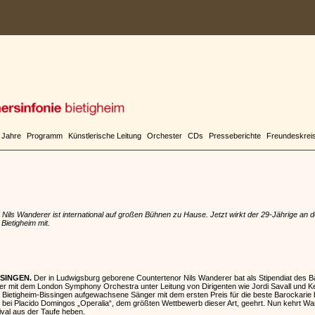
 Jahre
Programm
Künstlerische Leitung
Orchester
CDs
Presseberichte
Freundeskrei
Nils Wanderer ist international auf großen Bühnen zu Hause. Jetzt wirkt der 29-Jährige an
ietigheim mit.
SSINGEN.
Der in Ludwigsburg geborene Countertenor Nils Wanderer bat als Stipendiat des 
er mit dem London Symphony Orchestra unter Leitung von Dirigenten wie Jordi Savall und Ke
 Bietigheim-Bissingen aufgewachsene Sänger mit dem ersten Preis für die beste Barockari
bei Placido Domingos „Operalia“, dem größten Wettbewerb dieser Art, geehrt. Nun kehrt Wa
ival aus der Taufe heben.