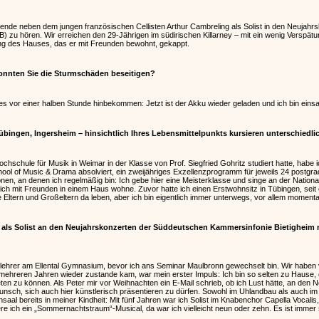
ende neben dem jungen französischen Cellisten Arthur Cambreling als Solist in den Neujah
) zu hören. Wir erreichen den 29-Jährigen im südirischen Killarney – mit ein wenig Verspät
g des Hauses, das er mit Freunden bewohnt, gekappt.
onnten Sie die Sturmschäden beseitigen?
s vor einer halben Stunde hinbekommen: Jetzt ist der Akku wieder geladen und ich bin einsatz
übingen, Ingersheim – hinsichtlich Ihres Lebensmittelpunkts kursieren unterschiedl
schule für Musik in Weimar in der Klasse von Prof. Siegfried Gohritz studiert hatte, habe i
ool of Music & Drama absolviert, ein zweijähriges Exzellenzprogramm für jeweils 24 postgr
tionen, an denen ich regelmäßig bin: Ich gebe hier eine Meisterklasse und singe an der Nationa
ich mit Freunden in einem Haus wohne. Zuvor hatte ich einen Erstwohnsitz in Tübingen, seit 
ine Eltern und Großeltern da leben, aber ich bin eigentlich immer unterwegs, vor allem momenta
ls Solist an den Neujahrskonzerten der Süddeutschen Kammersinfonie Bietigheim mi
klehrer am Ellental Gymnasium, bevor ich ans Seminar Maulbronn gewechselt bin. Wir habe
 mehreren Jahren wieder zustande kam, war mein erster Impuls: Ich bin so selten zu Hause, 
eten zu können. Als Peter mir vor Weihnachten ein E-Mail schrieb, ob ich Lust hätte, an den 
Wunsch, sich auch hier künstlerisch präsentieren zu dürfen. Sowohl im Uhlandbau als auch i
aal bereits in meiner Kindheit: Mit fünf Jahren war ich Solist im Knabenchor Capella Vocalis,
nere ich ein „Sommernachtstraum“-Musical, da war ich vielleicht neun oder zehn. Es ist imme