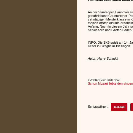
An der Staatsoper Hannover sin
geschriebene Countertenor-Part
zehntägigen Meisterklasse in K
meines ersten Albums erscheine
Anfang. Noch in diesem Jahr so
Schlössern und Gärten Baden-
INFO: Die SKB spielt am 14. J
Kelter in Bietigheim-Bissingen.
Autor: Harry Schmidt
VORHERIGER BEITRAG
Schon Mozart liebte den singen
Schlagwörter:
13.01.2023