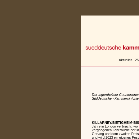
Zum
Inhalt
springen
Aktuelles
25
Der Ingersheimer Countertenor 
Süddeutschen Kammersinfonie B
KILLARNEY/BIETIGHEIM-BI
Jahre in London verbracht, wo 
vergangenen Jahr wurde der in
Gesang und dem zweiten Preis 
und wird 2023 ein eigenes Fest