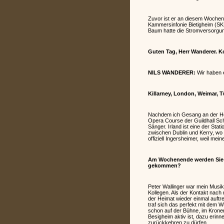
Zuvor ist er an diesem Wochen
Kammersinfonie Bietigheim (SKB
Baum hatte die Stromversorgun
Guten Tag, Herr Wanderer. K
NILS WANDERER:
Wir haben e
Killarney, London, Weimar, T
Nachdem ich Gesang an der Hoch
Opera Course der Guildhall Sch
Sänger. Irland ist eine der Sta
zwischen Dublin und Kerry, wo 
offiziell Ingersheimer, weil me
Am Wochenende werden Sie a
gekommen?
Peter Wallinger war mein Musi
Kollegen. Als der Kontakt nach
der Heimat wieder einmal auftr
traf sich das perfekt mit dem 
schon auf der Bühne, im Kronens
Besigheim aktiv ist, dazu erin
zurückkehren zu dürfen.