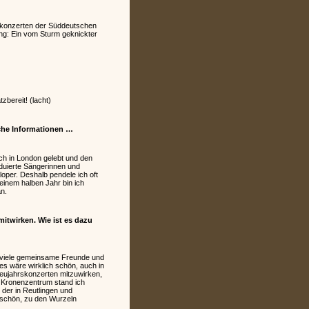
rskonzerten der Süddeutschen
ung: Ein vom Sturm geknickter
bereit! (lacht)
iche Informationen …
ch in London gelebt und den
aduierte Sängerinnen und
loper. Deshalb pendele ich oft
einem halben Jahr bin ich
n.
twirken. Wie ist es dazu
n viele gemeinsame Freunde und
es wäre wirklich schön, auch in
Neujahrskonzerten mitzuwirken,
m Kronenzentrum stand ich
 der in Reutlingen und
r schön, zu den Wurzeln