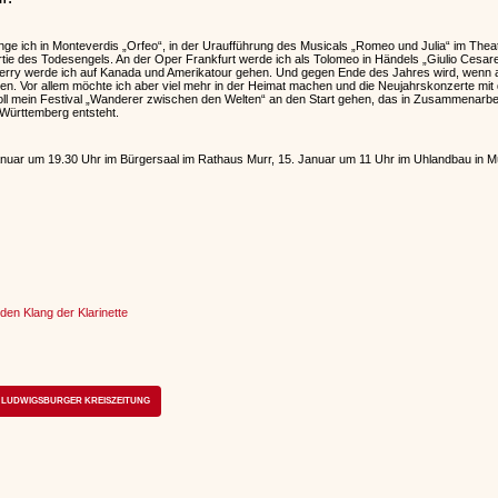
ge ich in Monteverdis „Orfeo“, in der Uraufführung des Musicals „Romeo und Julia“ im Thea
ie des Todesengels. An der Oper Frankfurt werde ich als Tolomeo in Händels „Giulio Cesare
erry werde ich auf Kanada und Amerikatour gehen. Und gegen Ende des Jahres wird, wenn alles
n. Vor allem möchte ich aber viel mehr in der Heimat machen und die Neujahrskonzerte mit 
ll mein Festival „Wanderer zwischen den Welten“ an den Start gehen, das in Zusammenarbeit
Württemberg entsteht.
anuar um 19.30 Uhr im Bürgersaal im Rathaus Murr, 15. Januar um 11 Uhr im Uhlandbau in M
den Klang der Klarinette
LUDWIGSBURGER KREISZEITUNG