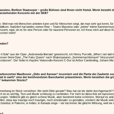
assimo, Berliner Staatsoper – große Bühnen sind Ihnen nicht fremd. Worin besteht d
 anstehenden Konzerte mit der SKB?
. Weil man mit Menschen arbeiten kann und für Menschen singt, die man sehr gut kennt, für 
blikum. Natürlich hat beides seinen Reiz – Teatro Massimo oder „kleine“ intime Kammermusi
ozent, egal, ob es für eine Person oder für tausend Personen ist. Ich freue mich auf diese 
isschen mehr!
anden?
e il Sole“ aus der Oper „Andromeda liberata“ gewünscht, ich Henry Purcells „When I am laid i
essen Semi-Oper „The Fairy Queen“ nach Shakespeares „Sommernachtstraum“ hinzuzuneh
tänzen“. Der Solist in Haydns Violoncello-Konzert C-Dur ist Arthur Cambreling, Johann Mic
terkonzerten Maulbronn „Dido and Aeneas“ inszeniert und die Partie der Zauberin s
aid in earth“ eine der berührendsten Barockarien präsentieren. Worin bestehen die 
“ bekannten Stücks?
enhang im Stück verstehen: Wo steht Dido gerade? Was hat sie bis dahin durchgemacht? U
ch ist es wichtig, Text und Musik schlüssig zu verbinden. Für mich ist diese Arie ein barock
sungen. Vielleicht gibt es gleich schöne Musik, aber bestimmt keine schönere. Worauf es ank
llen, etwa das traurige noch trauriger, noch emotionaler zu gestalten, son­dern die Musik wirk
in Istanbul, in Palermo, in Indien, in Kanada singe – sie hat immer die gleiche Wirkung, weil si
an?