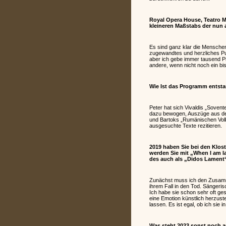
Royal Opera House, Teatro M
kleineren Maßstabs der nun
Es sind ganz klar die Menschen
zugewandtes und herzliches Pu
aber ich gebe immer tausend Pr
andere, wenn nicht noch ein b
Wie Ist das Programm entst
Peter hat sich Vivaldis „Sovent
dazu bewogen, Auszüge aus d
und Bartoks „Rumänischen Volks
ausgesuchte Texte rezitieren.
2019 haben Sie bei den Klos
werden Sie mit „When I am l
des auch als „Didos Lament
Zunächst muss ich den Zusamm
ihrem Fall in den Tod. Sängeris
Ich habe sie schon sehr oft ge
eine Emotion künstlich herzuste
lassen. Es ist egal, ob ich sie 
Was steht 2023 sonst noch 