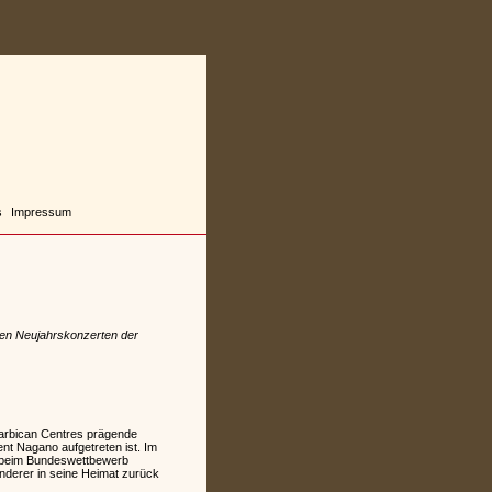
s
Impressum
 den Neujahrskonzerten der
Barbican Centres prägende
nt Nagano aufgetreten ist. Im
e beim Bundeswettbewerb
nderer in seine Heimat zurück