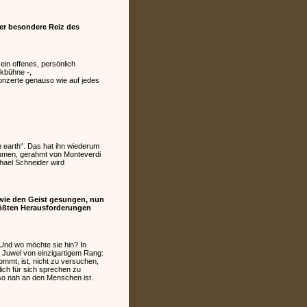
er besondere Reiz des
ein offenes, persönlich
kbühne -,
Konzerte genauso wie auf jedes
n earth“. Das hat ihn wiederum
men, gerahmt von Monteverdi
hael Schneider wird
owie den Geist gesungen, nun
größten Herausforderungen
nd wo möchte sie hin? In
es Juwel von einzigartigem Rang:
ommt, ist, nicht zu versuchen,
lich für sich sprechen zu
e so nah an den Menschen ist.