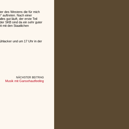
ter des Westens die für mich
“ auftreten. Nach einer
 gut läuft, der erste Teil
der SKB sind da ein sehr guter
 mit den Staatlichen
ühlacker und um 17 Uhr in der
NÄCHSTER BEITRAG
Musik mit Gansehautfeeling