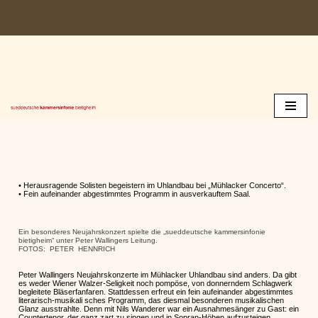
Zum
Inhalt
springen
• Herausragende Solisten begeistern im Uhlandbau bei „Mühlacker Concerto“.
• Fein aufeinander abgestimmtes Programm in ausverkauftem Saal.
Ein besonderes Neujahrskonzert spielte die „sueddeutsche kammersinfonie
bietigheim“ unter Peter Wallingers Leitung.
FOTOS: PETER HENNRICH
Peter Wallingers Neujahrskonzerte im Mühlacker Uhlandbau sind anders. Da gibt
es weder Wiener Walzer-Seligkeit noch pompöse, von donnerndem Schlagwerk
begleitete Bläserfanfaren. Stattdessen erfreut ein fein aufeinander abgestimmtes
literarisch-musikali­ sches Programm, das diesmal besonderen musikalischen
Glanz ausstrahlte. Denn mit Nils Wanderer war ein Ausnahmesänger zu Gast: ein
Countertenor, der ganz zart zu singen und in Sopran-Höhen aufzusteigen