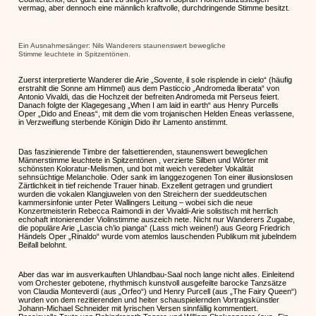
vermag, aber dennoch eine männlich kraftvolle, durchdringende Stimme besitzt.
Ein Ausnahmesänger: Nils Wanderers staunenswert bewegliche
Stimme leuchtete in Spitzentönen.
Zuerst interpretierte Wanderer die Arie „Sovente, il sole risplende in cielo“ (häufig
erstrahlt die Sonne am Himmel) aus dem Pasticcio „Andromeda liberata“ von
Antonio Vivaldi, das die Hochzeit der befreiten Andromeda mit Perseus feiert.
Danach folgte der Klagegesang „When I am laid in earth“ aus Henry Purcells
Oper „Dido and Eneas“, mit dem die vom trojanischen Helden Eneas verlassene,
in Verzweiflung sterbende Königin Dido ihr Lamento anstimmt.
Das faszinierende Timbre der falsettierenden, staunenswert beweglichen
Männerstimme leuchtete in Spitzentönen , verzierte Silben und Wörter mit
schönsten Koloratur-Melismen, und bot mit weich veredelter Vokalität
sehnsüchtige Melancholie. Oder sank im langgezogenen Ton einer illusionslosen
Zärtlichkeit in tief reichende Trauer hinab. Exzellent getragen und grundiert
wurden die vokalen Klangjuwelen von den Streichern der sueddeutschen
kammersinfonie unter Peter Wallingers Leitung – wobei sich die neue
Konzertmeisterin Rebecca Raimondi in der Vivaldi-Arie solistisch mit herrlich
echohaft intonierender Violinstimme auszeich­ nete. Nicht nur Wanderers Zugabe,
die populäre Arie „Lascia ch’io pianga“ (Lass mich weinen!) aus Georg Friedrich
Händels Oper „Rinaldo“ wurde vom atemlos lauschenden Publikum mit jubelndem
Beifall belohnt.
Aber das war im ausverkauften Uhlandbau-Saal noch lange nicht alles. Einleitend
vom Orchester gebotene, rhythmisch kunstvoll ausgefeilte barocke Tanzsätze
von Claudia Monteverdi (aus „Orfeo“) und Henry Purcell (aus „The Fairy Queen“)
wurden von dem rezitierenden und heiter schauspielernden Vortragskünstler
Johann-Michael Schneider mit lyrischen Versen sinnfällig kommentiert.