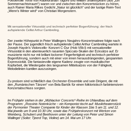
Poesievolle Texte von Rabindranath Tagore und William Shakespeare (aus „Ein
Sommernachtstraum“) waren vor und zwischen den Konzertstücken zu hören,
auch Rainer Maria Rilkes Gedicht „Natur ist glücklich“ und der lustige Reim-Text
„Wenn’s Winter wird“ von Christian Morgenstern.
Mit sensationeller Virtuosität und technisch perfekter Bogenführung: der frisch
aufspielende Cellist Arthur Cambreling.
Der zweite Höhepunkt in Peter Wallingers Neujahrs-Konzertmatinee folgte nach
der Pause. Der jugendlich frisch aufspielende Cellist Arthur Cambreling wartete in
Joseph Haydn’s Violoncello- Konzert C-Dur (Hob VIIb:l) mit sensationeller
Virtuosität in den abenteuerlich rasanten Spiccato-Skalen der Ecksätze auf. Er
musizierte nicht nur mit brillant lockerer Fingerfertigkeit und technisch perfekter
Bogenführung, sondern auch mit einer von innen herausdrängenden, gespannten
Expressivität. Die fantasievolle eigene Kadenz zeugte von musikalischer
Kopfarbeit, die Wiedergabe des langsamen Mittelsatzes von der Fähigkeit,
Melodielinien kantilen auszusingen.
Zu preisen sind schließlich das Orchester-Ensemble und sein Dirigent, die mit
den „Rumänischen Tänzen“ von Bela Bartók für einen folkloristisch farbintensiven
Konzertabschluss sorgten.
Im Frühjahr stehen in der „Mühlacker Concerto“-Reihe im Uhlandbau auf dem
Programm: „Rossinis
Notenküche
–
ein Komponist
tischt auf: Musiktheaterstück
der Pyrmonter Theater Companie
für Kinder der Klassen 1bis 5 am
11. und 12.
Mai jeweils um
9
und 10.30
Uhr, sowie das Frühjahrskonzert mit Werken von
Weinberg
,
Schubert und Beethoven unter der Leitung von Peter und Simon
Wallinger (Solist: Tjeerd Top,
Violine) am 14. Mai um 17 Uhr.