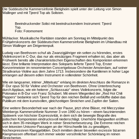
Die Süddeutsche Kammersinfonie Bietigheim spielt unter der Leitung von Simon
Wallinger und mit Tjeerd Top als Solisten.
Beeindruckender Solist mit beeindruckendem Instrument: Tjeerd
Top.
Foto: Fotomoment
Mühlacker. Musikalische Raritäten standen am Sonntag im Mittelpunkt des
Frühjahrskonzerts der Süddeutschen Kammersinfonie Bietigheim im Uhlandbau mit
Simon Wallinger am Dirigentenpult.
Ludwig van Beethoven schuf als Zwanzigjähriger ein selten zu hörendes, erstes
Violinkonzert in C-Dur, das nur als einsätziges Fragment erhalten ist, das aber als
Frühwerk bereits alle charakteristischen Eigenschaften des Komponisten erkennen
lässt. Eine brillante Interpretation des Soloparts lieferte Tjeerd Top, Erster
Konzertmeister im renommierten Concertgebouw Orchester Amsterdam, auf seiner
Stradivarius-Violine aus dem Jahre 1713. Insbesondere die Kantilenen in hoher Lage
erklangen auf diesem edlen Instrument in vollendeter Schönheit.
Wie ein langsamer, intimer „Mittelsatz“ erklang im direkten Anschluss die Romanze in
F-Dur opus 50 für Violine und Orchester von Beethoven. Ohne Unterbrechung
durch Applaus, wie ein heiterer „Schlusssatz“ eines Violinkonzerts, folgte die
Polonaise in B-Dur von Franz Schubert. Mit einem Wiegenlied der „Red Hot Chili
Peppers“ bedankte sich Tjeerd Top für den reichen Beifall und verblüffte dabei das
Publikum mit dem kunstvollen, gleichzeitigen Streichen und Zupfen der Saiten.
Eine weitere Besonderheit war nach der Pause, jetzt ohne Bläser, mit Mieczysław
Weinbergs Kammersinfonie Nummer 3 von 1990 zu hören – einem faszinierenden
Spätwerk von höchster Expressivität, in dem sich die bewegte Biografie des
jüdischen Komponisten eindrucksvoll niederschlägt. Unerhörte Klangwelten eröffnen
sich in dem 35-minütigen Werk in reiner Streicherbesetzung. Die Extreme reichen
von leisesten Unisono-Passagen an der Hörschwelle bis zu gewaltigen,
hochexpressiven Klanggebilden. Doch inmitten dieser bisweilen exzessiv bizarren
Klangmassen offenbart sich immer wieder versöhnlicher Schönklang im reinen
Streicherton.