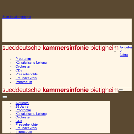
Zum Inhalt springen
Aktuelles
25
Jahre
Programm
Künstlerische Leitung
Orchester
CDs
Presseberichte
Freundeskreis
Impressum
Naviga
Navigationsmenü
Aktuelles
25 Jahre
Programm
Künstlerische Leitung
Orchester
CDs
Presseberichte
Freundeskreis
Impressum