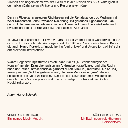
Violinen seit langem ein vertrautes Gesicht in den Reihen des SKB, vorzüglich in
der heiklen Balance von Präsenz und Resonanzvermögen.
Dem im Ricercar angelegten Rückbezug auf die Renaissance trug Wallinger mit
zwei Tanzsätzen John Dowlands Rechnung, mit geradezu jugendlichem Elan
geformt die dem seinerzeitigen König von Dänemark gewidmete Galliarde, noch
dynamischer die George Witehead zugeeignete Allemande.
In Dowlands berühmtem „Flow my tears“ gelang Wallinger eine wundervolle, ganz
dem Titel entsprechende Wiedergabe mit der SKB und Sopranistin Juliane Brittain,
die auch Henry Purcells „If music be the food of love“ und „Music for a while“ sehr
ansprechend interpretierte.
Wahre Begeisterungsstürme erntete dann Bachs „6. Brandenburgisches
Konzert“ mit den Bratschensolistinnen Andrea Lamoca Alvarez und Lilia Rubin
nach der Pause, atmosphärisch gerahmt durch Sibelius „Impromptu Op.5“ und,
analog zu den „Goldberg-Variationen“, die finale Reprise der „Aria“, die nun,
obgleich in den Notenwerten unverändert, den Charakter eines Wiegenlieds
anstelle eines Vorhangs annimmt. Ein tiefgründiger Kontrapunkt in Sachen
Neujahrskonzert.
Autor: Harry Schmidt
VORHERIGER BEITRAG
NÄCHSTER BEITRAG
Ein intimes Musik-Mosaik
Mit Bach gegen die düsteren
Perspektiven