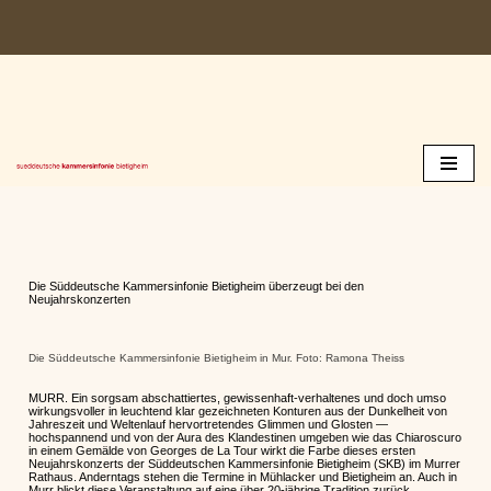
Zum
Inhalt
springen
Die Süddeutsche Kammersinfonie Bietigheim überzeugt bei den
Neujahrskonzerten
Die Süddeutsche Kammersinfonie Bietigheim in Mur. Foto: Ramona Theiss
MURR. Ein sorgsam abschattiertes, gewissenhaft-verhaltenes und doch umso
wirkungsvoller in leuchtend klar gezeichneten Konturen aus der Dunkelheit von
Jahreszeit und Weltenlauf hervortretendes Glimmen und Glosten —
hochspannend und von der Aura des Klandestinen umgeben wie das Chiaroscuro
in einem Gemälde von Georges de La Tour wirkt die Farbe dieses ersten
Neujahrskonzerts der Süddeutschen Kammersinfonie Bietigheim (SKB) im Murrer
Rathaus. Anderntags stehen die Termine in Mühlacker und Bietigheim an. Auch in
Murr blickt diese Veranstaltung auf eine über 20-jährige Tradition zurück,