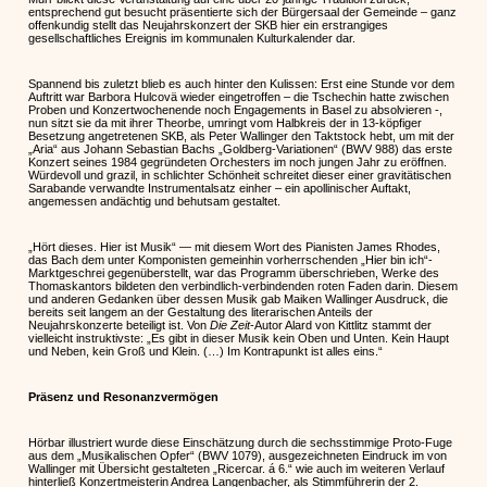
entsprechend gut besucht präsentierte sich der Bürgersaal der Gemeinde – ganz
offenkundig stellt das Neujahrskonzert der SKB hier ein erstrangiges
gesellschaftliches Ereignis im kommunalen Kulturkalender dar.
Spannend bis zuletzt blieb es auch hinter den Kulissen: Erst eine Stunde vor dem
Auftritt war Barbora Hulcovä wieder eingetroffen – die Tschechin hatte zwischen
Proben und Konzertwochenende noch Engagements in Basel zu absolvieren -,
nun sitzt sie da mit ihrer Theorbe, umringt vom Halbkreis der in 13-köpfiger
Besetzung angetretenen SKB, als Peter Wallinger den Taktstock hebt, um mit der
„Aria“ aus Johann Sebastian Bachs „Goldberg-Variationen“ (BWV 988) das erste
Konzert seines 1984 gegründeten Orchesters im noch jungen Jahr zu eröffnen.
Würdevoll und grazil, in schlichter Schönheit schreitet dieser einer gravitätischen
Sarabande verwandte Instrumentalsatz einher – ein apollinischer Auftakt,
angemessen andächtig und behutsam gestaltet.
„Hört dieses. Hier ist Musik“ — mit diesem Wort des Pianisten James Rhodes,
das Bach dem unter Komponisten gemeinhin vorherrschenden „Hier bin ich“-
Marktgeschrei gegenüberstellt, war das Programm überschrieben, Werke des
Thomaskantors bildeten den verbindlich-verbindenden roten Faden darin. Diesem
und anderen Gedanken über dessen Musik gab Maiken Wallinger Ausdruck, die
bereits seit langem an der Gestaltung des literarischen Anteils der
Neujahrskonzerte beteiligt ist. Von
Die Zeit
-Autor Alard von Kittlitz stammt der
vielleicht instruktivste: „Es gibt in dieser Musik kein Oben und Unten. Kein Haupt
und Neben, kein Groß und Klein. (…) Im Kontrapunkt ist alles eins.“
Präsenz und Resonanzvermögen
Hörbar illustriert wurde diese Einschätzung durch die sechsstimmige Proto-Fuge
aus dem „Musikalischen Opfer“ (BWV 1079), ausgezeichneten Eindruck im von
Wallinger mit Übersicht gestalteten „Ricercar. á 6.“ wie auch im weiteren Verlauf
hinterließ Konzertmeisterin Andrea Langenbacher, als Stimmführerin der 2.