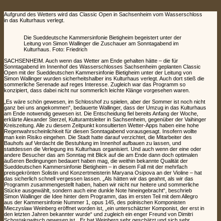
Aufgrund des Wetters wird das Classic Open in Sachsenheim vom Wasserschloss
in das Kulturhaus verlegt.
Die Sueddeutsche Kammersinfonie Bietigheim begeistert unter der
Leitung von Simon Wallinger die Zuschauer am Sonntagabend im
Kulturhaus. Foto: Friedrich
SACHSENHEIM. Auch wenn das Wetter am Ende gehalten hätte – die für
Sonntagabend im Innenhof des Wasserschlosses Sachsenheim geplanten Classic
Open mit der Sueddeutschen Kammersinfonie Bietigheim unter der Leitung von
Simon Wallinger wurden sicherheitshalber ins Kulturhaus verlegt. Auch dort stieß die
sommerliche Serenade auf reges Interesse. Zugleich war das Programm so
konzipiert, dass dabei nicht nur sommerlich leichte Klänge vorgesehen waren.
„Es wäre schön gewesen, im Schlosshof zu spielen, aber der Sommer ist noch nicht
ganz bei uns angekommen“, bedauerte Wallinger, dass der Umzug in das Kulturhaus
am Ende notwendig gewesen ist. Die Entscheidung fiel bereits Anfang der Woche,
erklärte Alexander Sterzel, Kulturamtsleiter in Sachsenheim, gegenüber der Vaihinger
Kreiszeitung. Alle zu diesem Zeitpunkt konsultierten Wetter-Apps haben eine hohe
Regenwahrscheinlichkeit für diesen Sonntagabend vorausgesagt. Insofern wollte
man kein Risiko eingehen. Die Stadt hatte darauf verzichtet, die Mitarbeiter des
Bauhofs auf Verdacht die Bestuhlung im Innenhof aufbauen zu lassen, und
stattdessen die Verlegung ins Kulturhaus organisiert. Und auch wenn der eine oder
andere Besucher das am Sonntag mit Blick auf die am Ende dann doch optimalen
äußeren Bedingungen bedauert haben mag, die weithin bekannte Qualität der
Sueddeutschen Kammersinfonie Bietigheim – in diesem Fall mit der mehrfach
preisgekrönten Solistin und Konzertmeisterin Maryana Osipova an der Violine – hat
das sicherlich schnell vergessen lassen. „Als hätten wir das geahnt, als wir das
Programm zusammengestellt haben, haben wir nicht nur heitere und sommerliche
Stücke ausgewählt, sondern auch eine dunkle Note hineingebracht“, beschrieb
Simon Wallinger die Idee hinter dem Programm, das im ersten Teil mit dem Allegro
aus der Kammersinfonie Nummer 1, opus 145, des polnischen Komponisten
Mieczyslaw Weinberg eröffnet worden ist, „ein unterschätzter Komponist, der erst in
den letzten Jahren bekannter wurde“ und zugleich ein enger Freund von Dimitri
Schostakowitsch gewesen ist. „Er hat Weinberg sehr geschätzt und sich sehr