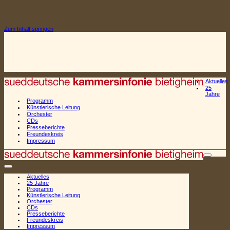
Zum Inhalt springen
Aktuelles
25
Jahre
Programm
Künstlerische Leitung
Orchester
CDs
Presseberichte
Freundeskreis
Impressum
Naviga
Navigationsmenü
Aktuelles
25 Jahre
Programm
Künstlerische Leitung
Orchester
CDs
Presseberichte
Freundeskreis
Impressum