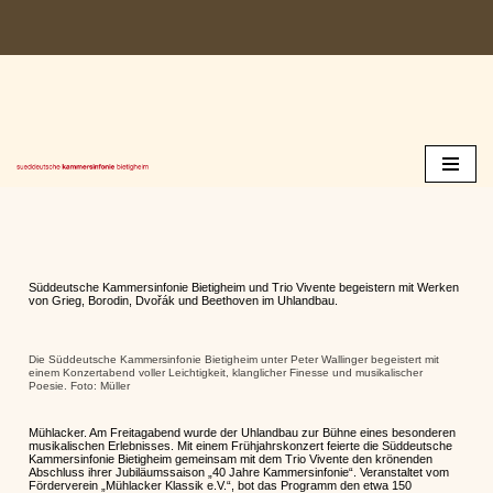
Zum
Inhalt
springen
Süddeutsche Kammersinfonie Bietigheim und Trio Vivente begeistern mit Werken
von Grieg, Borodin, Dvořák und Beethoven im Uhlandbau.
Die Süddeutsche Kammersinfonie Bietigheim unter Peter Wallinger begeistert mit
einem Konzertabend voller Leichtigkeit, klanglicher Finesse und musikalischer
Poesie. Foto: Müller
Mühlacker. Am Freitagabend wurde der Uhlandbau zur Bühne eines besonderen
musikalischen Erlebnisses. Mit einem Frühjahrskonzert feierte die Süddeutsche
Kammersinfonie Bietigheim gemeinsam mit dem Trio Vivente den krönenden
Abschluss ihrer Jubiläumssaison „40 Jahre Kammersinfonie“. Veranstaltet vom
Förderverein „Mühlacker Klassik e.V.“, bot das Programm den etwa 150