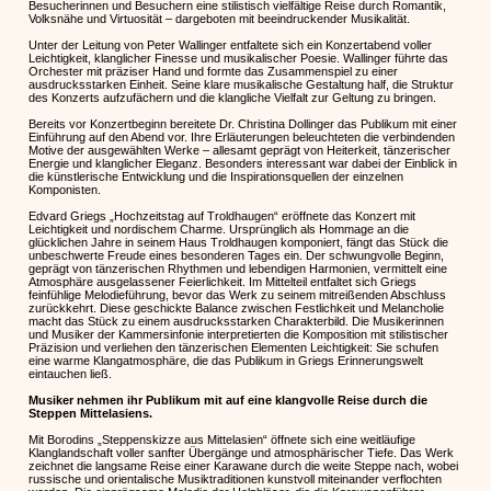
Besucherinnen und Besuchern eine stilistisch vielfältige Reise durch Romantik,
Volksnähe und Virtuosität – dargeboten mit beeindruckender Musikalität.
Unter der Leitung von Peter Wallinger entfaltete sich ein Konzertabend voller
Leichtigkeit, klanglicher Finesse und musikalischer Poesie. Wallinger führte das
Orchester mit präziser Hand und formte das Zusammenspiel zu einer
ausdrucksstarken Einheit. Seine klare musikalische Gestaltung half, die Struktur
des Konzerts aufzufächern und die klangliche Vielfalt zur Geltung zu bringen.
Bereits vor Konzertbeginn bereitete Dr. Christina Dollinger das Publikum mit einer
Einführung auf den Abend vor. Ihre Erläuterungen beleuchteten die verbindenden
Motive der ausgewählten Werke – allesamt geprägt von Heiterkeit, tänzerischer
Energie und klanglicher Eleganz. Besonders interessant war dabei der Einblick in
die künstlerische Entwicklung und die Inspirationsquellen der einzelnen
Komponisten.
Edvard Griegs „Hochzeitstag auf Troldhaugen“ eröffnete das Konzert mit
Leichtigkeit und nordischem Charme. Ursprünglich als Hommage an die
glücklichen Jahre in seinem Haus Troldhaugen komponiert, fängt das Stück die
unbeschwerte Freude eines besonderen Tages ein. Der schwungvolle Beginn,
geprägt von tänzerischen Rhythmen und lebendigen Harmonien, vermittelt eine
Atmosphäre ausgelassener Feierlichkeit. Im Mittelteil entfaltet sich Griegs
feinfühlige Melodieführung, bevor das Werk zu seinem mitreißenden Abschluss
zurückkehrt. Diese geschickte Balance zwischen Festlichkeit und Melancholie
macht das Stück zu einem ausdrucksstarken Charakterbild. Die Musikerinnen
und Musiker der Kammersinfonie interpretierten die Komposition mit stilistischer
Präzision und verliehen den tänzerischen Elementen Leichtigkeit: Sie schufen
eine warme Klangatmosphäre, die das Publikum in Griegs Erinnerungswelt
eintauchen ließ.
Musiker nehmen ihr Publikum mit auf eine klangvolle Reise durch die
Steppen Mittelasiens.
Mit Borodins „Steppenskizze aus Mittelasien“ öffnete sich eine weitläufige
Klanglandschaft voller sanfter Übergänge und atmosphärischer Tiefe. Das Werk
zeichnet die langsame Reise einer Karawane durch die weite Steppe nach, wobei
russische und orientalische Musiktraditionen kunstvoll miteinander verflochten