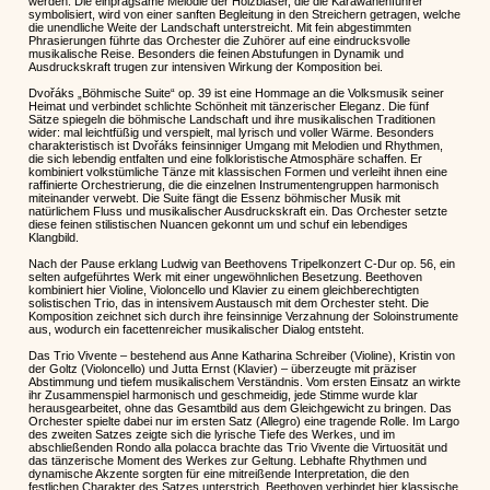
werden. Die einprägsame Melodie der Holzbläser, die die Karawanenführer
symbolisiert, wird von einer sanften Begleitung in den Streichern getragen, welche
die unendliche Weite der Landschaft unterstreicht. Mit fein abgestimmten
Phrasierungen führte das Orchester die Zuhörer auf eine eindrucksvolle
musikalische Reise. Besonders die feinen Abstufungen in Dynamik und
Ausdruckskraft trugen zur intensiven Wirkung der Komposition bei.
Dvořáks „Böhmische Suite“ op. 39 ist eine Hommage an die Volksmusik seiner
Heimat und verbindet schlichte Schönheit mit tänzerischer Eleganz. Die fünf
Sätze spiegeln die böhmische Landschaft und ihre musikalischen Traditionen
wider: mal leichtfüßig und verspielt, mal lyrisch und voller Wärme. Besonders
charakteristisch ist Dvořáks feinsinniger Umgang mit Melodien und Rhythmen,
die sich lebendig entfalten und eine folkloristische Atmosphäre schaffen. Er
kombiniert volkstümliche Tänze mit klassischen Formen und verleiht ihnen eine
raffinierte Orchestrierung, die die einzelnen Instrumentengruppen harmonisch
miteinander verwebt. Die Suite fängt die Essenz böhmischer Musik mit
natürlichem Fluss und musikalischer Ausdruckskraft ein. Das Orchester setzte
diese feinen stilistischen Nuancen gekonnt um und schuf ein lebendiges
Klangbild.
Nach der Pause erklang Ludwig van Beethovens Tripelkonzert C-Dur op. 56, ein
selten aufgeführtes Werk mit einer ungewöhnlichen Besetzung. Beethoven
kombiniert hier Violine, Violoncello und Klavier zu einem gleichberechtigten
solistischen Trio, das in intensivem Austausch mit dem Orchester steht. Die
Komposition zeichnet sich durch ihre feinsinnige Verzahnung der Soloinstrumente
aus, wodurch ein facettenreicher musikalischer Dialog entsteht.
Das Trio Vivente – bestehend aus Anne Katharina Schreiber (Violine), Kristin von
der Goltz (Violoncello) und Jutta Ernst (Klavier) – überzeugte mit präziser
Abstimmung und tiefem musikalischem Verständnis. Vom ersten Einsatz an wirkte
ihr Zusammenspiel harmonisch und geschmeidig, jede Stimme wurde klar
herausgearbeitet, ohne das Gesamtbild aus dem Gleichgewicht zu bringen. Das
Orchester spielte dabei nur im ersten Satz (Allegro) eine tragende Rolle. Im Largo
des zweiten Satzes zeigte sich die lyrische Tiefe des Werkes, und im
abschließenden Rondo alla polacca brachte das Trio Vivente die Virtuosität und
das tänzerische Moment des Werkes zur Geltung. Lebhafte Rhythmen und
dynamische Akzente sorgten für eine mitreißende Interpretation, die den
festlichen Charakter des Satzes unterstrich. Beethoven verbindet hier klassische