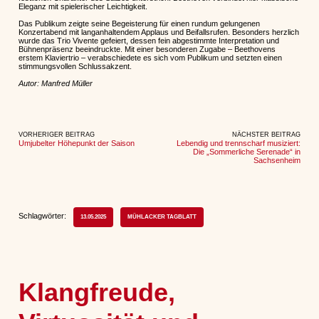
Eleganz mit spielerischer Leichtigkeit.
Das Publikum zeigte seine Begeisterung für einen rundum gelungenen
Konzertabend mit langanhaltendem Applaus und Beifallsrufen. Besonders herzlich
wurde das Trio Vivente gefeiert, dessen fein abgestimmte Interpretation und
Bühnenpräsenz beeindruckte. Mit einer besonderen Zugabe – Beethovens
erstem Klaviertrio – verabschiedete es sich vom Publikum und setzten einen
stimmungsvollen Schlussakzent.
Autor: Manfred Müller
VORHERIGER BEITRAG
NÄCHSTER BEITRAG
Umjubelter Höhepunkt der Saison
Lebendig und trennscharf musiziert:
Die „Sommerliche Serenade“ in
Sachsenheim
Schlagwörter:
13.05.2025
MÜHLACKER TAGBLATT
Klangfreude,