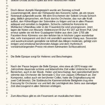
g
Solistin Ursula Schoch spielt auf ihrer historischen Violine
e
nt
P
Doch dieser dumpfe Klangteppich wurde am Sonntag schnell
et
zusammengerollt, denn der Höhepunkt des Konzerts nahte, als ein neues
er
Notenpult aufgestellt wurde. Mit dem Erscheinen der Solistin Ursula Schoch
W
ging, bildlich gesprochen, ein Ruck durchs Orchester, das nun alle Kraft
al
aufbot, den Höhenflügen der Solovioline zu folgen und sie in allen Phasen
li
adäquat und sensibel zu begleiten. Schochs zahlreiche Konzerte im
n
Mühlacker Uhlandbau oder in der Frauenkirche sind unvergessen. Jetzt
g
lagen die Noten von Mozarts Violinkonzert B-Dur KV 207 auf ihrem Pult. Und
er
erneut spielte sie mit ihrer Guadagnini-Violine aus dem Jahr 1755 alle
in
Facetten ihres Könnens von den tiefsten bis in höchste Lagen wunderbar
kl
klar, sehr transparent und doch mit unendlich warmem Klang aus. Souverän
ei
und ausdrucksstark gestaltete sie lebhaft das Allegro moderato, gefolgt vom
n
innigen und emotional berührenden Adagio und dem rhythmisch
er
vorwärtsdrängenden Presto mit einem fulminanten Schlussakkord.
B
e
s
et
Die Belle Epoque sorgt für Heiteres und Beschwingtes
z
u
n
Nach der Pause begann die Belle Epoque, eine etwa ab 1870 knapp vier
g
Jahrzehnte dauernde schöne und lebensfrohe Zeit voller Umbrüche in allen
a
Bereichen, auch in der Musik. Heiter und beschwingt, fast operettenhaft leicht
uf
stimmte das Orchester die Serenade C-Dur von Jaques Offenbach an. Der
.
Komponist, selbst auch ein berühmter Cellist, hatte die Originalfassung mit
F
zwei Celli besetzt. Die Süddeutsche Kammersinfonie Bietigheim trug eine
ot
Fassung für Orchester vor und ließ die Leichtigkeit des Seins aus damaliger
o
Zeit überzeugend in allen Stimmen erklingen.
s:
Fi
lit
z
Zum Abschluss gibt es ein Feuerwerk an musikalischen Ideen