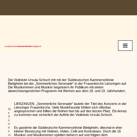
Zum
Inhalt
springen
Die Violinistin Ursula Schoch tritt mit der Süddeutschen Kammersinfonie
Bietigheim bei der „Sommerlichen Serenade“ in der Frauenkirche Lienzingen auf.
Die Musikerinnen und Musiker begeistern ihr Publikum mit einem
abwechslungsreichen Programm mit Werken aus dem 18. und 19. Jahrhundert.
LIENZINGEN. „Sommerliche Serenade“ lautete der Titel des Konzerts in der
Lienzinger Frauenkirche. Viele Musikfreunde fühlten sich offenbar
Di
angesprochen und füllten die Reihen fast bis auf den letzten Platz. Ein Anreiz
e
zu kommen war sicherlich der Auftritt der Violinistin Ursula Schoch.
S
ü
d
d
Es gastierte die Süddeutsche Kammersinfonie Bietigheim, diesmal in eher
e
kleiner Besetzung mit Violinen, Violen, Celli und Kontrabass. Doch die 16
ut
Musiker und Musikerinnen spielten beherzt auf und folgten dem