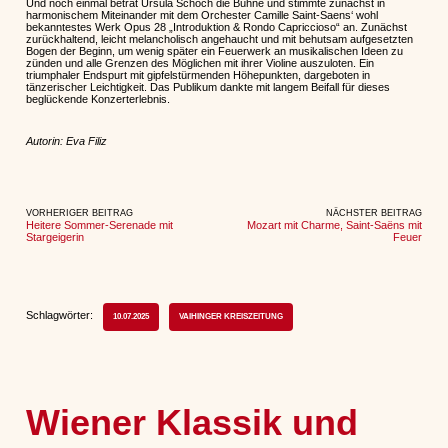
Und noch einmal betrat Ursula Schoch die Bühne und stimmte zunächst in
harmonischem Miteinander mit dem Orchester Camille Saint-Saens‘ wohl
bekanntestes Werk Opus 28 „Introduktion & Rondo Capriccioso“ an. Zunächst
zurückhaltend, leicht melancholisch angehaucht und mit behutsam aufgesetzten
Bogen der Beginn, um wenig später ein Feuerwerk an musikalischen Ideen zu
zünden und alle Grenzen des Möglichen mit ihrer Violine auszuloten. Ein
triumphaler Endspurt mit gipfelstürmenden Höhepunkten, dargeboten in
tänzerischer Leichtigkeit. Das Publikum dankte mit langem Beifall für dieses
beglückende Konzerterlebnis.
Autorin: Eva Filiz
VORHERIGER BEITRAG
NÄCHSTER BEITRAG
Heitere Sommer-Serenade mit
Mozart mit Charme, Saint-Saëns mit
Stargeigerin
Feuer
Schlagwörter:
10.07.2025
VAIHINGER KREISZEITUNG
Wiener Klassik und