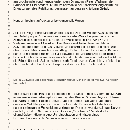
s
anspruchsvollen und herausforderndem Dirigat von Peter Wallinger, dem
c
Gründer des Orchesters. Rundum harmonischer Streicherklang erfüllte die
h
Erwartungen des Publikums, gemessen an dessen kräftigem Beifall.
e
K
a
Konzert beginnt auf etwas unkonventionelle Weise
m
m
er
si
Auf dem Programm standen Werke aus der Zeit der Wiener Klassik bis hin
nf
zur Belle Epoque. Auf etwas unkonventionelle Weise begann das Konzert:
o
Zum Auftakt stimmte das Orchester Divertimento B-Dur, KV 137 von
ni
Wolfgang Amadeus Mozart an. Der Komponist hatte darin die übliche
e
Satzfolge geändert und das Andante an den Anfang gestellt und nicht, wie
Bi
üblich, in die Mitte zwischen zwei Allegri. Daher der fast behutsame Beginn
et
der ersten Violine, ehe ihr sehr ausgewogen die anderen Streicher folgten.
ig
Fast kokett hüpften dann temporeich in den beiden nun nachfolgenden Allegri
h
die Bögen über die Saiten, nahmen sich für ein zartes Cantabile zurück, ehe
ei
überraschend schnell, fast abrupt der dritte und letzte Satz endete.
m
tri
tt
u
Die in Ludwigsburg geborene Violinistin Ursula Schoch sorgt mit zwei Auftritten
nt
für Beifall.
er
d
er
Interessant ist die Historie der folgenden Fantasie F-moll, KV 594, die Mozart
L
in seinem letzten Lebensjahr im Auftrag des Wiener Grafen Deym zu Ehren
ei
des verstorbenen Feldmarschalls Laudon schrieb. So wurde aus den
tu
düsteren Moll-Klängen eine Trauermelodie, die Deym schnell dank einer
n
neuen technischen Entwicklung verbreitete. Denn es war damals seit Kurzem
g
möglich, auf der Oberfläche einer kleinen „Orgelwalze“ Musikstücke
v
einzudrücken, diese in eine Uhr einzubauen und mittels eines
o
Drehmechanismus die Musik automatisch abzuspielen.
n
Di
ri