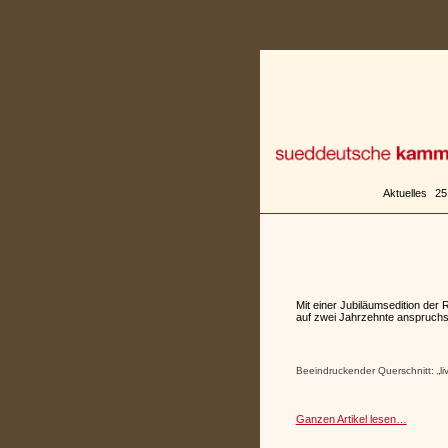
Zum
Inhalt
springen
Aktuelles
25
Mit einer Jubiläumsedition der
auf zwei Jahrzehnte anspruch
Beeindruckender Querschnitt: „li
Ganzen Artikel lesen…