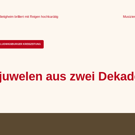
tigheim brilliert mit Reigen hochkarätig
Musizier
LUDWIGSBURGER KREISZEITUNG
juwelen aus zwei Deka