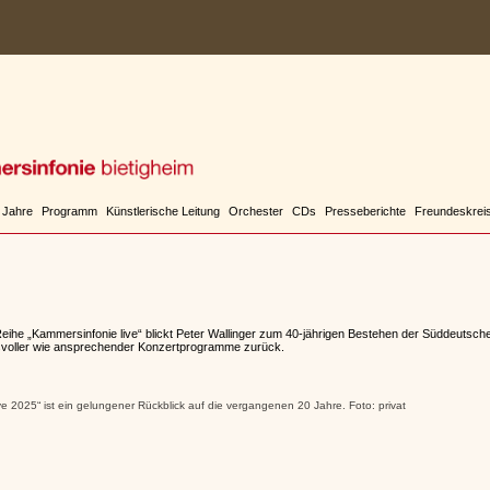
 Jahre
Programm
Künstlerische Leitung
Orchester
CDs
Presseberichte
Freundeskrei
 Reihe „Kammersinfonie live“ blickt Peter Wallinger zum 40-jährigen Bestehen der Süddeutsc
svoller wie ansprechender Konzertprogramme zurück.
ve 2025“ ist ein gelungener Rückblick auf die vergangenen 20 Jahre. Foto: privat