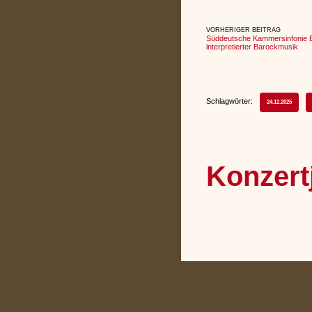
VORHERIGER BEITRAG
Süddeutsche Kammersinfonie Bie
interpretierter Barockmusik
Schlagwörter:
24.12.2025
Konzert