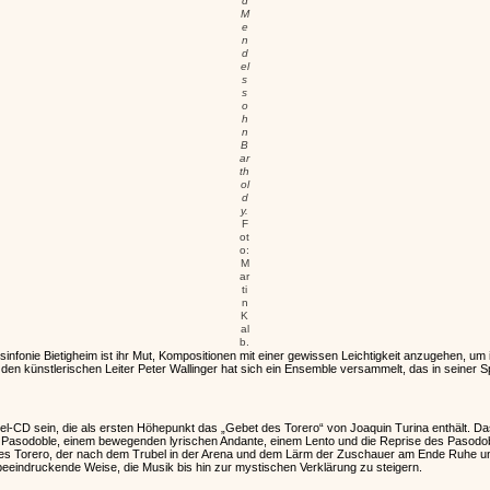
d
M
e
n
d
el
s
s
o
h
n
B
ar
th
ol
d
y.
F
ot
o:
M
ar
ti
n
K
al
b.
nfonie Bietigheim ist ihr Mut, Kompositionen mit einer gewissen Leichtigkeit anzugehen, u
 künstlerischen Leiter Peter Wallinger hat sich ein Ensemble versammelt, das in seiner S
l-CD sein, die als ersten Höhepunkt das „Gebet des Torero“ von Joaquin Turina enthält. Da
 Pasodoble, einem bewegenden lyrischen Andante, einem Lento und die Reprise des Pasodoble
ines Torero, der nach dem Trubel in der Arena und dem Lärm der Zuschauer am Ende Ruhe un
beeindruckende Weise, die Musik bis hin zur mystischen Verklärung zu steigern.