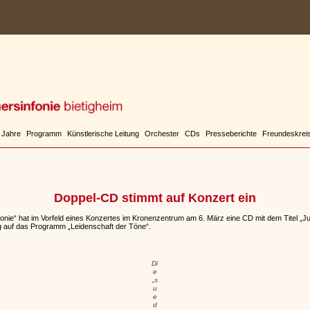
 Jahre
Programm
Künstlerische Leitung
Orchester
CDs
Presseberichte
Freundeskrei
Doppel-CD stimmt auf Konzert ein
ie“ hat im Vorfeld eines Konzertes im Kronenzentrum am 6. März eine CD mit dem Titel „Ju
ng auf das Programm „Leidenschaft der Töne“.
Di
e
„s
u
e
d