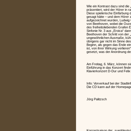
Wie ein Kontrast dazu sind di
präsentiert, wird der Hörer in
Diese spielerische Einfärbung 
gesagt hätte – und dem Hörer z
aufgezeichnet wurden, Ludwig v
von Beethoven, wobei die Ouve
des freiheitsliebenden Grafen E
Sinfonie Nr. 3 aus „Eroica“ dann
Beethoven der Schritt von der
ungewöhnlichen Ausmaße, kühn 
übrigens gar nicht im Sinne d
Beginn, als gegen das Ende ei
ist, von ihrer Wirkung verliere
gesetzt, was der Anordnung der
Am Freitag, 6. März, können si
Einführung in das Konzert find
Klavierkonzert D-Dur und Felix
Info: Vorverkauf bei der Stadtin
Die CD kann auf der Homepage
Jörg Palitzsch
Konzertsaison der „sueddeutsc