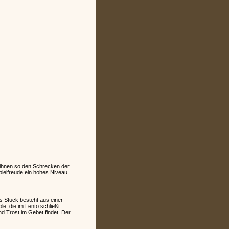
m ihnen so den Schrecken der
pielfreude ein hohes Niveau
s Stück besteht aus einer
, die im Lento schließt.
d Trost im Gebet findet. Der