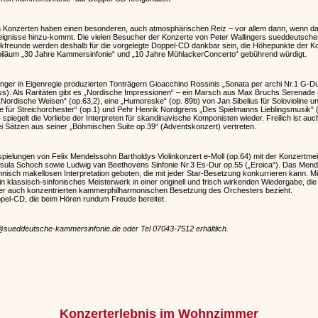
n Konzerten haben einen besonderen, auch atmosphärischen Reiz – vor allem dann, wenn das
reignisse hinzu-kommt. Die vielen Besucher der Konzerte von Peter Wallingers sueddeutsche
ikfreunde werden deshalb für die vorgelegte Doppel-CD dankbar sein, die Höhepunkte der K
ubiläum „30 Jahre Kammersinfonie“ und „10 Jahre MühlackerConcerto“ gebührend würdigt.
nger in Eigenregie produzierten Tonträgern Gioacchino Rossinis „Sonata per archi Nr.1 G-Dur“
ss). Als Raritäten gibt es „Nordische Impressionen“ – ein Marsch aus Max Bruchs Serenad
Nordische Weisen“ (op.63,2), eine „Humoreske“ (op. 89b) von Jan Sibelius für Solovioline u
te für Streichorchester“ (op.1) und Pehr Henrik Nordgrens „Des Spielmanns Lieblingsmusik“ 
iegelt die Vorliebe der Interpreten für skandinavische Komponisten wieder. Freilich ist auch
ei Sätzen aus seiner „Böhmischen Suite op.39“ (Adventskonzert) vertreten.
inspielungen von Felix Mendelssohn Bartholdys Violinkonzert e-Moll (op.64) mit der Konzertm
la Schoch sowie Ludwig van Beethovens Sinfonie Nr.3 Es-Dur op.55 („Eroica“). Das Mende
hnisch makellosen Interpretation geboten, die mit jeder Star-Besetzung konkurrieren kann. M
n klassisch-sinfonisches Meisterwerk in einer originell und frisch wirkenden Wiedergabe, di
ber auch konzentrierten kammerphilharmonischen Besetzung des Orchesters bezieht.
pel-CD, die beim Hören rundum Freude bereitet.
@sueddeutsche-kammersinfonie.de oder Tel 07043-7512 erhältlich.
Konzerterlebnis im Wohnzimmer