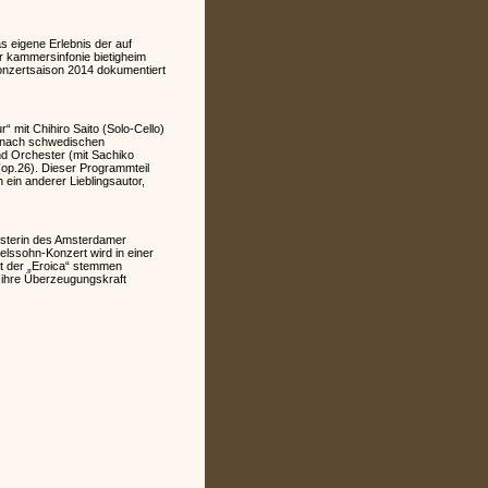
 eigene Erlebnis der auf
r kammersinfonie bietigheim
onzertsaison 2014 dokumentiert
 mit Chihiro Saito (Solo-Cello)
e nach schwedischen
nd Orchester (mit Sachiko
(op.26). Dieser Programmteil
 ein anderer Lieblingsautor,
eisterin des Amsterdamer
lssohn-Konzert wird in einer
it der „Eroica“ stemmen
e ihre Überzeugungskraft