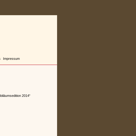
s
Impressum
biläumsedition 2014“