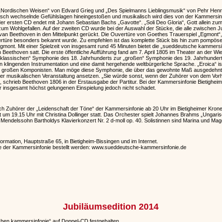
e „Nordischen Weisen“ von Edvard Grieg und „Des Spielmanns Lieblingsmusik“ von Pehr Henr
 rasch wechselnde Gefühlslagen hineingestoßen und musikalisch wird dies von der Kammersinfo
der ersten CD endet mit Johann Sebastian Bachs „Gavotte“. „Soli Deo Gloria“, Gott allein z
um Wohlgefallen. Auf der zweiten CD wurde bei der Auswahl der Stücke, die alle zwischen 
an Beethoven in den Mittelpunkt gerückt. Die Ouvertüre von Goethes Trauerspiel „Egmont“, 
rtüre besonders bekannt wurde. Zu empfehlen ist das komplette Stück bis hin zum pompösen
gmont. Mit einer Spielzeit von insgesamt rund 45 Minuten bietet die „sueddeutsche kammersin
 Beethoven satt. Die erste öffentliche Aufführung fand am 7. April 1805 im Theater an der Wien
 „klassischen“ Symphonie des 18. Jahrhunderts zur „großen“ Symphonie des 19. Jahrhundert
klingenden Instrumentation und eine damit hergehende weltbürgerliche Sprache. „Eroica“ i
es großen Komponisten. Man möge diese Symphonie, die über das gewohnte Maß ausgedehnt se
ner musikalischen Veranstaltung ansetzen. „Sie würde sonst, wenn der Zuhörer von dem Vo
n“, schrieb Beethoven 1806 in der Erstausgabe der Partitur. Bei der Kammersinfonie Bietighe
 insgesamt höchst gelungenen Einspielung jedoch nicht schadet.
ch Zuhörer der „Leidenschaft der Töne“ der Kammersinfonie ab 20 Uhr im Bietigheimer Krone
et um 19.15 Uhr mit Christina Dollinger statt. Das Orchester spielt Johannes Brahms „Unga
 Mendelssohn Bartholdys Klavierkonzert Nr. 2 d-moll op. 40. Solistinnen sind Marina und Mag
formation, Hauptstraße 65, in Bietigheim-Bissingen und im Internet.
 der Kammersinfonie bestellt werden: www.sueddeutsche-kammersinfonie.de
Jubiläumsedition 2014
hen kammersinfonie“ auf Doppel-CD festgehalten