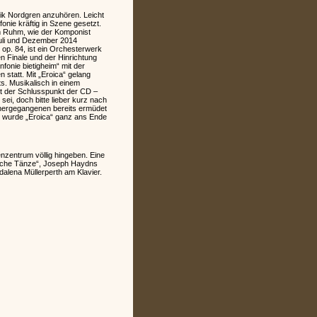
ik Nordgren anzuhören. Leicht
nie kräftig in Szene gesetzt.
um Ruhm, wie der Komponist
Juli und Dezember 2014
op. 84, ist ein Orchesterwerk
 Finale und der Hinrichtung
fonie bietigheim“ mit der
 statt. Mit „Eroica“ gelang
s. Musikalisch in einem
st der Schlusspunkt der CD –
i, doch bitte lieber kurz nach
rhergegangenen bereits ermüdet
im wurde „Eroica“ ganz ans Ende
nzentrum völlig hingeben. Eine
rische Tänze“, Joseph Haydns
dalena Müllerperth am Klavier.