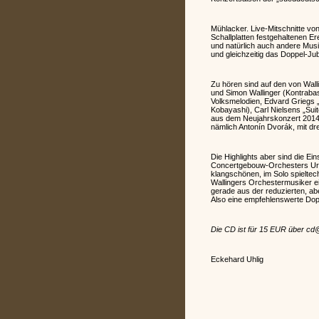
Mühlacker. Live-Mitschnitte vo
Schallplatten festgehaltenen E
und natürlich auch andere Mus
und gleichzeitig das Doppel-J
Zu hören sind auf den von Walli
und Simon Wallinger (Kontraba
Volksmelodien, Edvard Griegs „
Kobayashi), Carl Nielsens „Sui
aus dem Neujahrskonzert 2014 sp
nämlich Antonín Dvorák, mit dr
Die Highlights aber sind die E
Concertgebouw-Orchesters Ursu
klangschönen, im Solo spieltec
Wallingers Orchestermusiker ei
gerade aus der reduzierten, a
Also eine empfehlenswerte Dop
Die CD ist für 15 EUR über cd
Eckehard Uhlig