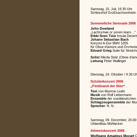
Samstag, 15. Juli, 19.30 Uhr
Schlosshof Großsachsenheim (
Sommerliche Serenade 2006
John Dowland
„Lachrymae or seven tears…“ 
Erkki-Sven Tüür
Insula Desert
Johann Sebastian Bach
Konzert A-Dur BWV 1055
für Oboe d’amore und Orchest
Edvard Grieg
Suite für Streich
Solist
Nikola Stolz (Oboe d’am
Leitung
Peter Wallinger
Dienstag, 24. Oktober / 9.30 U
Schülerkonzert 2006
„Ferdinand der Stier“
Text
von Munroe Leafs
Musik
von Rolf Liebermann
Ensemble
der sueddeutschen 
Schlagzeugensemble
der Mus
Sprecher
: N. N.
Samstag, 09. Dezember, 20.00
Uhlandbau Mühlacker
Adventskonzert 2006
Wolfgang Amadeus Mozart
O