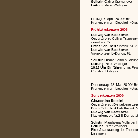
Solistin
Galina Stamenova
Leitung
Peter Wallinger
Freitag, 7. April, 20.00 Uhr
Kronenzentrum Bietigheim-Biss
Frühjahrskonzert 2006
Ludwig van Beethoven
Ouvertüre zu Collins Trauerspie
c-moll op. 62
Franz Schubert
Sinfonie Nr. 2
Ludwig van Beethoven
Violinkonzert D-Dur op. 61
Solistin
Ursula Schoch (Violine
Leitung
Peter Wallinger
19.15 Uhr Einführung
ins Pro
Christina Dollinger
Donnerstag, 18. Mai, 20.00 Uhr
Kronenzentrum Bietigheim-Biss
Sonderkonzert 2006
Gioacchino Rossini
Ouvertüre zu „Die seidene Leit
Franz Schubert
Ballettmusik 
Ludwig van Beethoven
Klavierkonzert Nr.2 B-Dur op.1
Solistin
Magdalena Müllerperth 
Leitung
Peter Wallinger
Eine Veranstaltung der Theodor
Bissingen