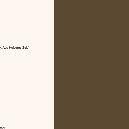
0 „Aus Holbergs Zeit“
Oper