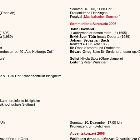
Sonntag, 16. Juli, 11.00 Uhr
Open Air)
Frauenkirche Lienzingen,
Festival
„Musikalischer Sommer“
Sommerliche Serenade 2006
John Dowland
(1605)
„Lachrymae or seven tears…“ (1605)
a (1989)
Erkki-Sven Tüür
Insula Deserta (1989)
Johann Sebastian Bach
Konzert A-Dur BWV 1055
er
für Oboe d’amore und Orchester
orchester op.40 „Aus Holbergs Zeit“
Edvard Grieg
Suite für Streichorchester op.4
ore)
Solist
Nikola Stolz (Oboe d’amore)
Leitung
Peter Wallinger
hr & 11.30 Uhr Kronenzentrum Bietigheim
kammersinfonie bietigheim
ikhochschule Stuttgart
 Uhr
Sonntag, 10. Dezember, 17.00 Uhr
Kronenzentrum Bietigheim
Adventskonzert 2006
uvertüre zur Oper
Wolfgang Amadeus Mozart
Ouvertüre zur 