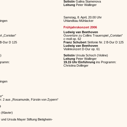
Solistin
Galina Stamenova
Leitung
Peter Wallinger
Samstag, 8. April, 20.00 Uhr
ingen
Uhlandbau Mühlacker
Frühjahrskonzert 2006
Ludwig van Beethoven
l „Coriolan”
Ouvertüre zu Collins Trauerspiel „Coriolan”
c-moll op. 62
 B-Dur D 125
Franz Schubert
Sinfonie Nr. 2 B-Dur D 125
Ludwig van Beethoven
Violinkonzert D-Dur op. 61
)
Solistin
Ursula Schoch (Violine)
Leitung
Peter Wallinger
gramm:
19.15 Uhr Einführung
ins Programm:
Christina Dollinger
ingen
er“
Nr. 2 aus „Rosamunde, Fürstin von Zypern“
9
(Klavier)
 und Ursula Mayer Stiftung Bietigheim-