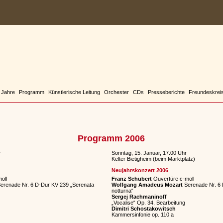
 Jahre
Programm
Künstlerische Leitung
Orchester
CDs
Presseberichte
Freundeskrei
Programm 2006
r
Sonntag, 15. Januar, 17.00 Uhr
Kelter Bietigheim (beim Marktplatz)
Neujahrskonzert 2006
oll
Franz Schubert
Ouvertüre c-moll
erenade Nr. 6 D-Dur KV 239 „Serenata
Wolfgang Amadeus Mozart
Serenade Nr. 6 
notturna“
Sergej Rachmaninoff
„Vocalise“ Op. 34, Bearbeitung
Dimitri Schostakowitsch
Kammersinfonie op. 110 a