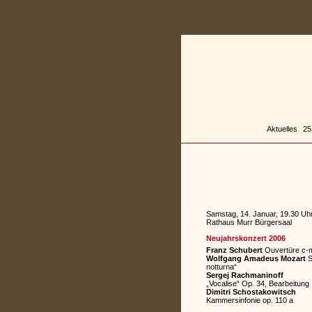
Zum
Inhalt
springen
Aktuelles
25
Samstag, 14. Januar, 19.30 Uh
Rathaus Murr Bürgersaal
Neujahrskonzert 2006
Franz Schubert
Ouvertüre c-m
Wolfgang Amadeus Mozart
S
notturna“
Sergej Rachmaninoff
„Vocalise“ Op. 34, Bearbeitung
Dimitri Schostakowitsch
Kammersinfonie op. 110 a