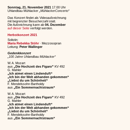
Sonntag, 21. November 2021
17.00 Uhr
Uhlandbau Mühlacker
„MühlackerConcerto“
Das Konzert findet als Videoaufzeichnung
mit begrenzter Besucherzahl statt.
Die Aufzeichnung kann ab
04. Dezember
auf dieser Seite
verfolgt werden.
Herbstkonzert 2021
Solistin:
Maria Rebekka Stöhr
· Mezzosopran
Leitung:
Peter Wallinger
Gedenkkonzert
„100 Jahre Uhlandbau Mühlacker“
W. A. Mozart
aus
„Die Hochzeit des Figaro”
KV 492
G. Mahler
„Ich atmet einen Lindenduft“
„Ich bin der Welt abhanden gekommen“
„Liebst du um Schönheit“
F. Mendelssohn-Bartholdy
aus
„Ein Sommernachtstraum“
W. A. Mozart
aus
„Die Hochzeit des Figaro”
KV 492
G. Mahler
„Ich atmet einen Lindenduft“
„Ich bin der Welt abhanden gekommen“
„Liebst du um Schönheit“
F. Mendelssohn-Bartholdy
aus
„Ein Sommernachtstraum“