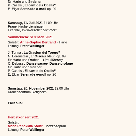
für Harfe und Streicher
P. Casals
„El cant dels Ocells”
E. Elgar
Serenade e-moll
op. 20
Samstag, 11. Juli 2021
11.00 Uhr
Frauenkirche Lienzingen
Festival
„Musikalischer Sommer“
Sommerliche Serenade 2021
Solistin:
Anne-Sophie Bertrand
· Harfe
Leitung:
Peter Wallinger
J. Turina
„La Oración del Torero”
N. Borenstein
„L‘ Oiseau bleu“
op. 89
für Harfe und Orches
– Uraufführung –
C. Debussy
Danse sacrée
,
Danse profane
für Harfe und Streicher
P. Casals
„El cant dels Ocells”
E. Elgar
Serenade e-moll
op. 20
Samstag, 20. November 2021
19.00 Uhr
Kronenzentrum Bietigheim
Fällt aus!
Herbstkonzert 2021
Solistin:
Maria Rebekkka Stöhr
· Mezzosopran
Leitung:
Peter Wallinger