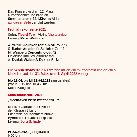
Das Konzert wird am 12. März
aufgezeichnet und kann ab
Sonntagabend 14. März
als Video
auf dieser Seite
verfolgt werden.
Frühjahrskonzerte 2021
Solist:
Tjeerd Top
· Violine
Vita anzeigen
Leitung:
Peter Wallinger
A. Vivaldi
Violinkonzert e-moll
RV 278
S. Barber
Adagio
für Streicher Op. 11
M. Weinberg
Concertino op. 42
für Violine und Streichorchester
A. Dvořák
Walzer A-Dur
op. 51 Nr. 1
Die
Schülerkonzerte
2021 werden mit gleichem Programm und gleichen
Uhrzeiten auf den
31. März. und 1. April 2022
verlegt.
Mo 19.04.
bis
Mi 21.04.2021
(ausgefallen)
jeweils 9.15 und 10.45 Uhr
Kelter Bietigheim
Schülerkonzerte 2021
„Beethoven zieht wieder um…“
Musiktheaterstück für Kinder
der Klassen 1 bis 5
Ensemble der Kammersinfonie
Pyrmonter Theater Companie
Leitung:
Jörg Schade
Fr 23.04.2021
(ausgefallen)
9.00 Uhr