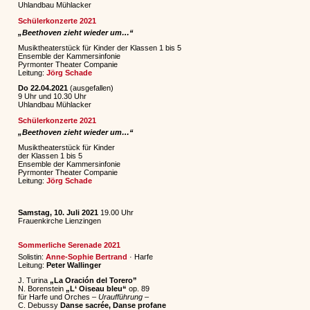
Uhlandbau Mühlacker
Schülerkonzerte 2021
„Beethoven zieht wieder um…“
Musiktheaterstück für Kinder der Klassen 1 bis 5
Ensemble der Kammersinfonie
Pyrmonter Theater Companie
Leitung:
Jörg Schade
Do 22.04.2021
(ausgefallen)
9 Uhr und 10.30 Uhr
Uhlandbau Mühlacker
Schülerkonzerte 2021
„Beethoven zieht wieder um…“
Musiktheaterstück für Kinder
der Klassen 1 bis 5
Ensemble der Kammersinfonie
Pyrmonter Theater Companie
Leitung:
Jörg Schade
Samstag, 10. Juli 2021
19.00 Uhr
Frauenkirche Lienzingen
Sommerliche Serenade 2021
Solistin:
Anne-Sophie Bertrand
· Harfe
Leitung:
Peter Wallinger
J. Turina
„La Oración del Torero”
N. Borenstein
„L‘ Oiseau bleu“
op. 89
für Harfe und Orches
– Uraufführung –
C. Debussy
Danse sacrée, Danse profane